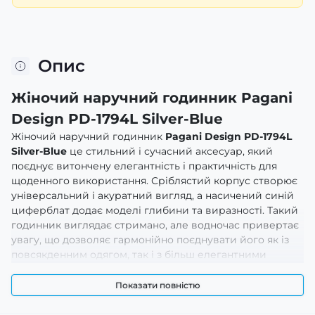
Опис
Жіночий наручний годинник Pagani
Design PD-1794L Silver-Blue
Жіночий наручний годинник
Pagani Design PD-1794L
Silver-Blue
це стильний і сучасний аксесуар, який
поєднує витончену елегантність і практичність для
щоденного використання. Сріблястий корпус створює
універсальний і акуратний вигляд, а насичений синій
циферблат додає моделі глибини та виразності. Такий
годинник виглядає стримано, але водночас привертає
увагу, що дозволяє гармонійно поєднувати його як із
повсякденним одягом, так і з більш елегантними
образами. Модель стане чудовим вибором для жінок,
які цінують сучасний стиль, комфорт і універсальність.
Показати повністю
Циферблат виконаний у лаконічному дизайні з чіткою