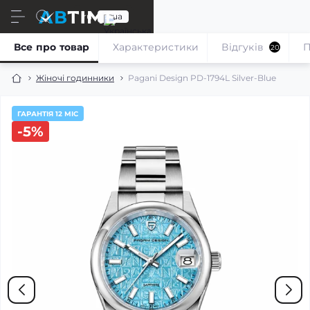
ru
ua
Все про товар
Характеристики
Відгуків
П
20
Жіночі годинники
Pagani Design PD-1794L Silver-Blue
ГАРАНТІЯ 12 МІС
-5%