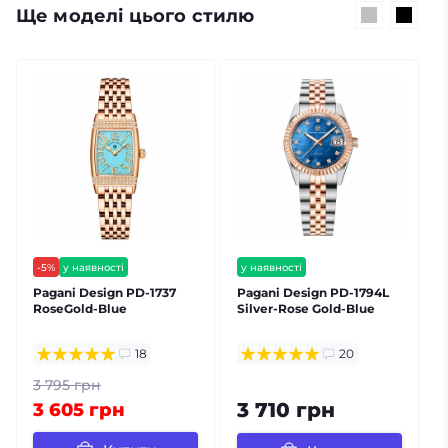
Ще моделі цього стилю
-5%
у наявності
у наявності
безкоштовна доставка
безкоштовна доставка
Pagani Design PD-1737
Pagani Design PD-1794L
P
гарантія 12 міс
гарантія 12 міс
RoseGold-Blue
Silver-Rose Gold-Blue
S
⭐ хіт продажів
залишилось мало
18
20
3 795 грн
3 710 грн
3 605 грн