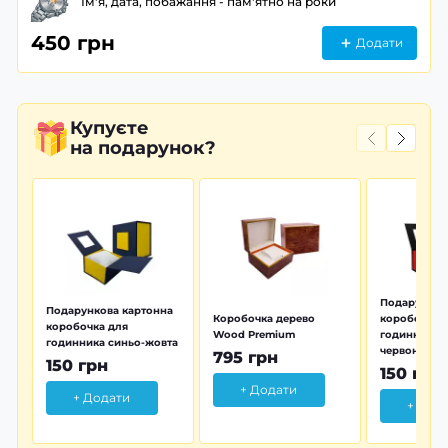
Ім'я, дата, побажання - пам'ятно на роки
450 грн
Додати
Купуєте
на подарунок?
Подарунков
Подарункова картонна
Коробочка дерево
коробочка 
коробочка для
Wood Premium
годинника 
годинника синьо-жовта
червона
795 грн
150 грн
150 грн
+ Додати
+ Додати
+ Дод