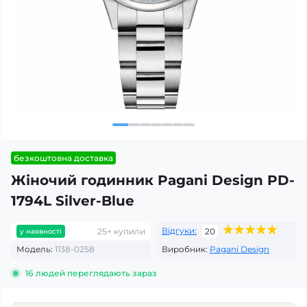
безкоштовна доставка
Жіночий годинник Pagani Design PD-
1794L Silver-Blue
Відгуки:
25+ купили
20
у наявності
Модель:
1138-0258
Виробник:
Pagani Design
16
людей переглядають зараз