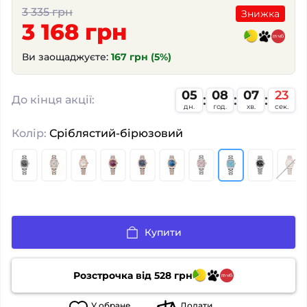
3 335 грн
Знижка
3 168 грн
Ви заощаджуєте:
167 грн (5%)
05
08
07
22
:
:
:
До кінця акції:
дн.
год.
хв.
сек.
Колір:
Сріблястий-бірюзовий
Купити
Розстрочка від
528
грн
У
обране
Додати