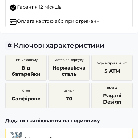
Гарантія 12 місяців
Оплата картою
або при отриманні
Ключові характеристики
Тип механізму
Матеріал корпусу
Водонепроникність
Від
Нержавіюча
5 ATM
батарейки
сталь
Бренд
Скло
Вага, г
Pagani
Сапфірове
70
Design
Додати гравіювання на годиннику