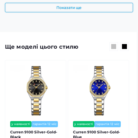
Показати ще
Ще моделі цього стилю
у наявності
гарантія 12 міс
у наявності
гарантія 12 міс
залишилось мало
Curren 9100 Silver-Gold-
Curren 9100 Silver-Gold-
C
Black
Blue