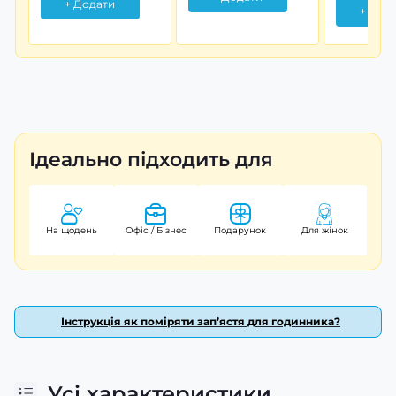
+ Додати
+ Дод
Ідеально підходить для
На щодень
Офіс / Бізнес
Подарунок
Для жінок
Інструкція як поміряти зап’ястя для годинника?
Усі характеристики