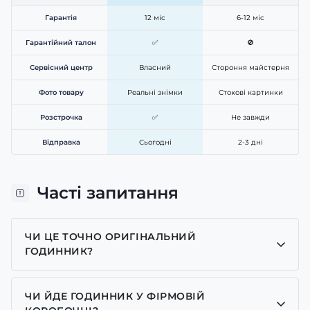
Гарантія
12 міс
6-12 міс
Гарантійний талон
✅
🚫
Сервісний центр
Власний
Стороння майстерня
Фото товару
Реальні знімки
Стокові картинки
Розстрочка
✅
Не завжди
Відправка
Сьогодні
2-3 дні
Часті запитання
ЧИ ЦЕ ТОЧНО ОРИГІНАЛЬНИЙ
ГОДИННИК?
Так, усі годинники у нас лише оригінальні, ми є
представником багатьох брендів.
ЧИ ЙДЕ ГОДИННИК У ФІРМОВІЙ