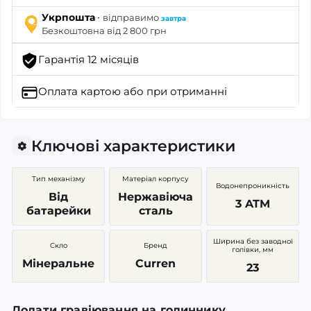
·
Укрпошта
відправимо
завтра
Безкоштовна від 2 800 грн
Гарантія 12 місяців
Оплата картою
або при отриманні
Ключові характеристики
Тип механізму
Матеріал корпусу
Водонепроникність
Від
Нержавіюча
3 ATM
батарейки
сталь
Ширина без заводної
Скло
Бренд
голівки, мм
Мінеральне
Curren
23
Додати гравіювання на годиннику