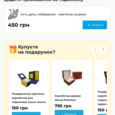
Ім'я, дата, побажання - пам'ятно на роки
450 грн
Додати
Купуєте
на подарунок?
Подарунков
Подарункова картонна
Коробочка дерево
коробочка 
коробочка для
Wood Premium
годинника 
годинника синьо-жовта
червона
795 грн
150 грн
150 грн
+ Додати