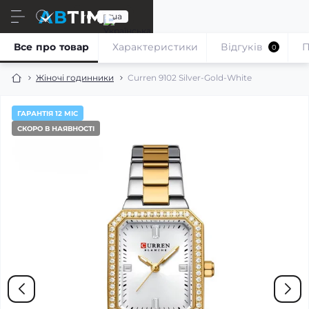
ru
ua
Все про товар
Характеристики
Відгуків
П
0
Жіночі годинники
Curren 9102 Silver-Gold-White
ГАРАНТІЯ 12 МІС
СКОРО В НАЯВНОСТІ