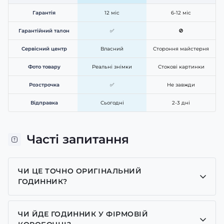
Гарантія
12 міс
6-12 міс
Гарантійний талон
✅
🚫
Сервісний центр
Власний
Стороння майстерня
Фото товару
Реальні знімки
Стокові картинки
Розстрочка
✅
Не завжди
Відправка
Сьогодні
2-3 дні
Часті запитання
ЧИ ЦЕ ТОЧНО ОРИГІНАЛЬНИЙ
ГОДИННИК?
Так, усі годинники у нас лише оригінальні, ми є
представником багатьох брендів.
ЧИ ЙДЕ ГОДИННИК У ФІРМОВІЙ