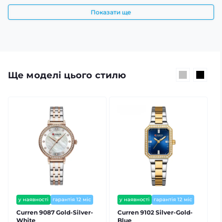
Показати ще
Ще моделі цього стилю
у наявності
гарантія 12 міс
у наявності
гарантія 12 міс
залишилось мало
залишилось мало
Curren 9087 Gold-Silver-
Curren 9102 Silver-Gold-
C
White
Blue
B