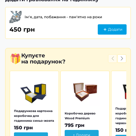
Ім'я, дата, побажання - пам'ятно на роки
450 грн
Додати
Купуєте
на подарунок?
Подарунков
Подарункова картонна
Коробочка дерево
коробочка 
коробочка для
Wood Premium
годинника 
годинника синьо-жовта
червона
795 грн
150 грн
150 грн
+ Додати