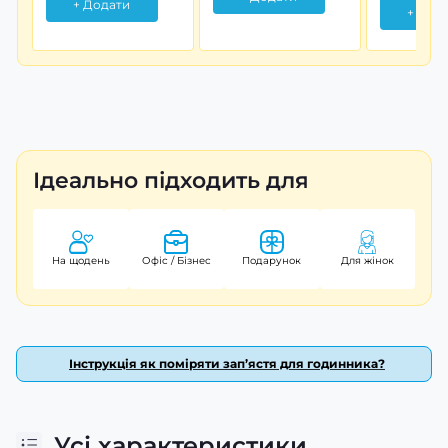
+ Додати
+ Дод
Ідеально підходить для
На щодень
Офіс / Бізнес
Подарунок
Для жінок
Інструкція як поміряти зап’ястя для годинника?
Усі характеристики