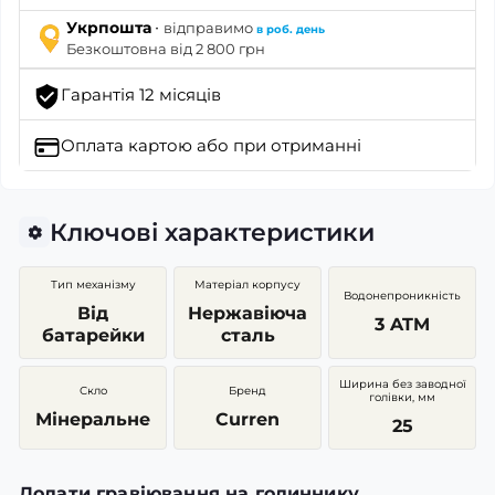
·
Укрпошта
відправимо
в роб. день
Безкоштовна від 2 800 грн
Гарантія 12 місяців
Оплата картою
або при отриманні
Ключові характеристики
Тип механізму
Матеріал корпусу
Водонепроникність
Від
Нержавіюча
3 ATM
батарейки
сталь
Ширина без заводної
Скло
Бренд
голівки, мм
Мінеральне
Curren
25
Додати гравіювання на годиннику