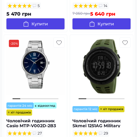
5
14
5 470 грн
7 050 грн
5 640 грн
Купити
Купити
-20%
гарантія 24 міс
є відеоогляд
⭐ хіт продажів
гарантія 12 міс
⭐ хіт продажів
Чоловічий годинник
Чоловічий годинник
Casio MTP-V002D-2B3
Skmei 1251AG Military
27
29