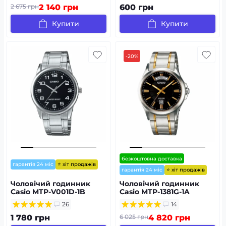
2 675 грн
2 140 грн
600 грн
Купити
Купити
-20%
безкоштовна доставка
⭐ хіт продажів
гарантія 24 міс
⭐ хіт продажів
гарантія 24 міс
Чоловічий годинник
Чоловічий годинник
Casio MTP-V001D-1B
Casio MTP-1381G-1A
26
14
1 780 грн
6 025 грн
4 820 грн