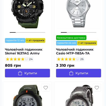
безкоштовна доставка
⭐ хіт продажів
гарантія 12 міс
⭐ хіт продажів
гарантія 24 міс
Чоловічий годинник
Чоловічий годинник
Skmei 1637AG Army
Casio MTP-1183A-7A
Green
24
26
805 грн
3 310 грн
Купити
Купити