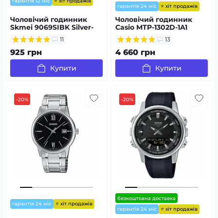
⭐ хіт продажів
гарантія 12 міс
⭐ хіт продажів
гарантія 24 міс
Чоловічий годинник
Чоловічий годинник
Skmei 9069SIBK Silver-
Casio MTP-1302D-1A1
Black
11
13
925 грн
4 660 грн
Купити
Купити
-20%
-20%
безкоштовна доставка
⭐ хіт продажів
гарантія 24 міс
⭐ хіт продажів
гарантія 24 міс