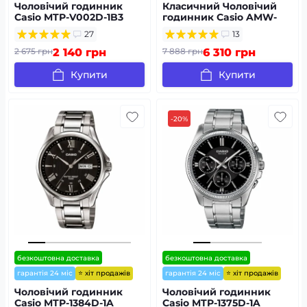
Чоловічий годинник
Класичний Чоловічий
Casio MTP-V002D-1B3
годинник Casio AMW-
880-1A стальний,
27
13
водонепроникний,
Японія
2 675 грн
2 140 грн
7 888 грн
6 310 грн
Купити
Купити
-20%
безкоштовна доставка
безкоштовна доставка
⭐ хіт продажів
⭐ хіт продажів
гарантія 24 міс
гарантія 24 міс
Чоловічий годинник
Чоловічий годинник
Casio MTP-1384D-1A
Casio MTP-1375D-1A