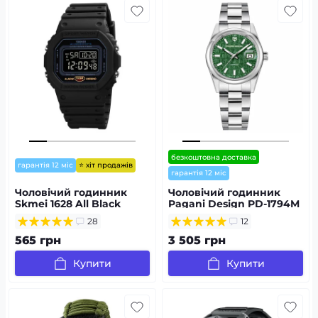
безкоштовна доставка
⭐ хіт продажів
гарантія 12 міс
гарантія 12 міс
Чоловічий годинник
Чоловічий годинник
Skmei 1628 All Black
Pagani Design PD-1794M
Silver-Green
28
12
565 грн
3 505 грн
Купити
Купити