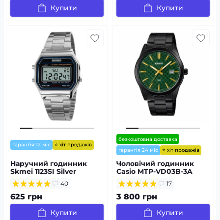
Купити
Купити
безкоштовна доставка
⭐ хіт продажів
гарантія 12 міс
⭐ хіт продажів
гарантія 24 міс
Наручний годинник
Чоловічий годинник
Skmei 1123SI Silver
Casio MTP-VD03B-3A
40
17
625 грн
3 800 грн
Купити
Купити