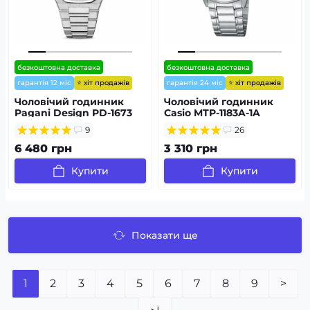
безкоштовна доставка
безкоштовна доставка
⭐ хіт продажів
⭐ хіт продажів
гарантія 12 міс
гарантія 24 міс
Чоловічий годинник
Чоловічий годинник
Pagani Design PD-1673
Casio MTP-1183A-1A
Silver-Silver
9
26
6 480 грн
3 310 грн
Купити
Купити
Показати ще
1
2
3
4
5
6
7
8
9
>