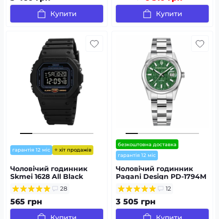
Купити
Купити
безкоштовна доставка
⭐ хіт продажів
гарантія 12 міс
гарантія 12 міс
Чоловічий годинник
Чоловічий годинник
Skmei 1628 All Black
Pagani Design PD-1794M
Silver-Green
28
12
565 грн
3 505 грн
Купити
Купити