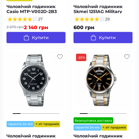
Чоловічий годинник
Чоловічий годинник
Casio MTP-V002D-2B3
Skmei 1251AG Military
27
29
2 675 грн
2 140 грн
600 грн
Купити
Купити
-20%
безкоштовна доставка
⭐ хіт продажів
гарантія 24 міс
⭐ хіт продажів
гарантія 24 міс
Чоловічий годинник
Чоловічий годинник