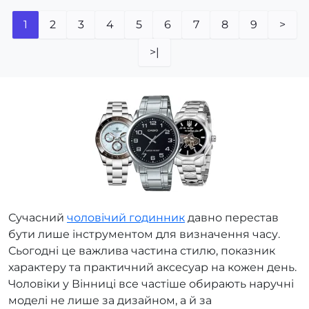
1
2
3
4
5
6
7
8
9
>
>|
Сучасний
чоловічий годинник
давно перестав
бути лише інструментом для визначення часу.
Сьогодні це важлива частина стилю, показник
характеру та практичний аксесуар на кожен день.
Чоловіки у Вінниці все частіше обирають наручні
моделі не лише за дизайном, а й за