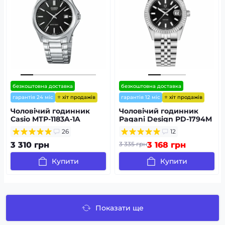
безкоштовна доставка
безкоштовна доставка
⭐ хіт продажів
⭐ хіт продажів
гарантія 24 міс
гарантія 12 міс
Чоловічий годинник
Чоловічий годинник
Casio MTP-1183A-1A
Pagani Design PD-1794M
Silver-Black
26
12
3 310 грн
3 335 грн
3 168 грн
Купити
Купити
Показати ще