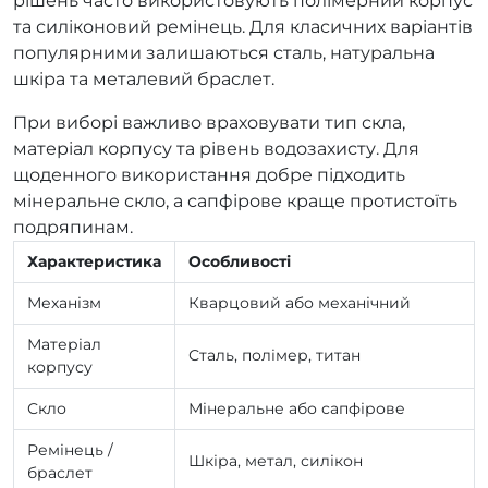
рішень часто використовують полімерний корпус
та силіконовий ремінець. Для класичних варіантів
популярними залишаються сталь, натуральна
шкіра та металевий браслет.
При виборі важливо враховувати тип скла,
матеріал корпусу та рівень водозахисту. Для
щоденного використання добре підходить
мінеральне скло, а сапфірове краще протистоїть
подряпинам.
Характеристика
Особливості
Механізм
Кварцовий або механічний
Матеріал
Сталь, полімер, титан
корпусу
Скло
Мінеральне або сапфірове
Ремінець /
Шкіра, метал, силікон
браслет