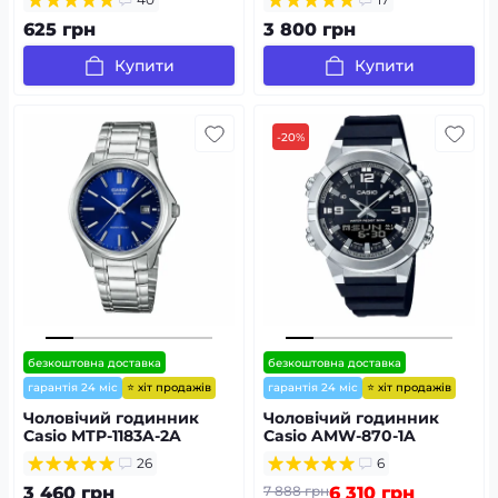
625 грн
3 800 грн
Купити
Купити
-20%
безкоштовна доставка
безкоштовна доставка
⭐ хіт продажів
⭐ хіт продажів
гарантія 24 міс
гарантія 24 міс
Чоловічий годинник
Чоловічий годинник
Casio MTP-1183A-2A
Casio AMW-870-1A
26
6
3 460 грн
7 888 грн
6 310 грн