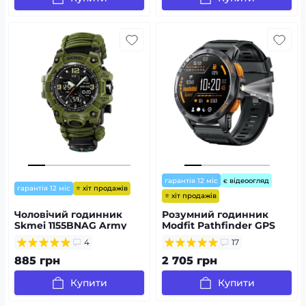
гарантія 12 міс
є відеоогляд
⭐ хіт продажів
гарантія 12 міс
⭐ хіт продажів
Чоловічий годинник
Розумний годинник
Skmei 1155BNAG Army
Modfit Pathfinder GPS
Green
Compass Black
4
17
885 грн
2 705 грн
Купити
Купити