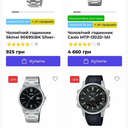
безкоштовна доставка
⭐ хіт продажів
гарантія 12 міс
⭐ хіт продажів
гарантія 24 міс
Чоловічий годинник
Чоловічий годинник
Skmei 9069SIBK Silver-
Casio MTP-1302D-1A1
Black
11
13
925 грн
4 660 грн
Купити
Купити
-20%
-20%