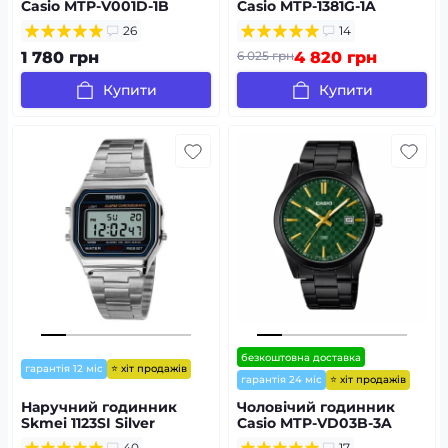
Casio MTP-V001D-1B
Casio MTP-1381G-1A
26
14
1 780 грн
6 025 грн
4 820 грн
Купити
Купити
безкоштовна доставка
⭐ хіт продажів
гарантія 12 міс
⭐ хіт продажів
гарантія 24 міс
Наручний годинник
Чоловічий годинник
Skmei 1123SI Silver
Casio MTP-VD03B-3A
40
17