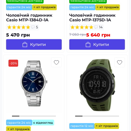
безкоштовна доставка
безкоштовна доставка
⭐ хіт продажів
⭐ хіт продажів
гарантія 24 міс
гарантія 24 міс
Чоловічий годинник
Чоловічий годинник
Casio MTP-1384D-1A
Casio MTP-1375D-1A
5
14
5 470 грн
7 050 грн
5 640 грн
Купити
Купити
-20%
гарантія 24 міс
є відеоогляд
⭐ хіт продажів
гарантія 12 міс
⭐ хіт продажів