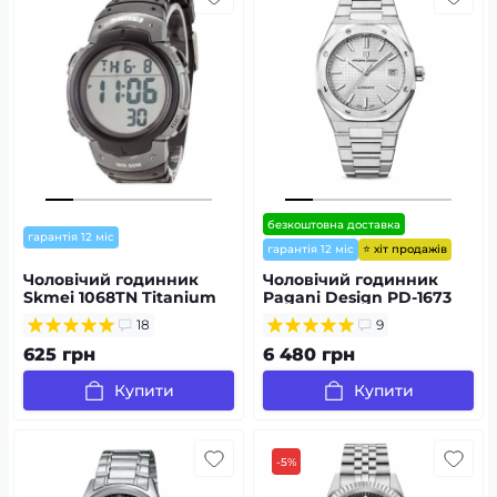
безкоштовна доставка
гарантія 12 міс
⭐ хіт продажів
гарантія 12 міс
Чоловічий годинник
Чоловічий годинник
Skmei 1068TN Titanium
Pagani Design PD-1673
Silver-Silver
18
9
625 грн
6 480 грн
Купити
Купити
-5%