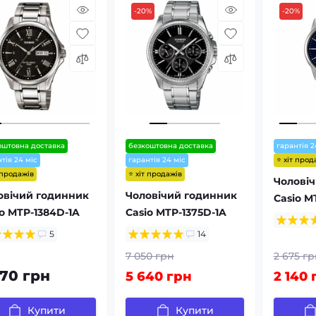
-20%
-20%
оштовна доставка
безкоштовна доставка
гарантія 2
⭐ хіт прод
тія 24 міс
гарантія 24 міс
 продажів
⭐ хіт продажів
Чолові
овічий годинник
Чоловічий годинник
Casio M
io MTP-1384D-1A
Casio MTP-1375D-1A
5
14
7 050 грн
2 675 гр
470 грн
5 640 грн
2 140 
Купити
Купити