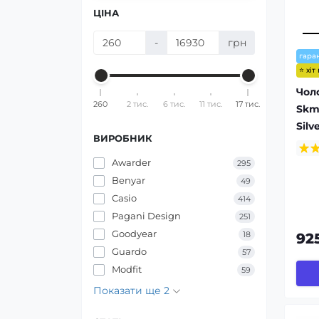
ЦІНА
-
грн
гаран
⭐ хіт
Чол
260
2 тис.
6 тис.
11 тис.
17 тис.
Skm
Silv
ВИРОБНИК
Awarder
295
Benyar
49
Casio
414
Pagani Design
251
Goodyear
18
92
Guardo
57
Modfit
59
Показати ще 2