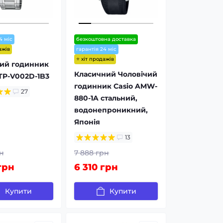
4 міс
безкоштовна доставка
ажів
гарантія 24 міс
⭐ хіт продажів
чий годинник
Класичний Чоловічий
TP-V002D-1B3
годинник Casio AMW-
27
880-1A стальний,
водонепроникний,
Японія
13
н
7 888 грн
грн
6 310 грн
Купити
Купити