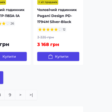
ажів
⭐ хіт продажів
чий годинник
Чоловічий годинник
TP-1183A-1A
Pagani Design PD-
1794M Silver-Black
26
12
3 335 грн
 грн
3 168 грн
Купити
Купити
8
9
>
>|