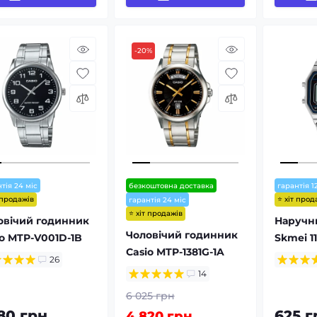
-20%
тія 24 міс
безкоштовна доставка
гарантія 1
 продажів
⭐ хіт прод
гарантія 24 міс
⭐ хіт продажів
овічий годинник
Наручн
Чоловічий годинник
io MTP-V001D-1B
Skmei 11
Casio MTP-1381G-1A
26
14
6 025 грн
780 грн
625 г
4 820 грн