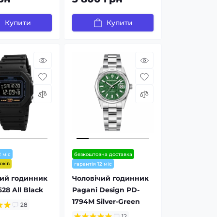
Купити
Купити
2 міс
безкоштовна доставка
ажів
гарантія 12 міс
чий годинник
Чоловічий годинник
28 All Black
Pagani Design PD-
1794M Silver-Green
28
12