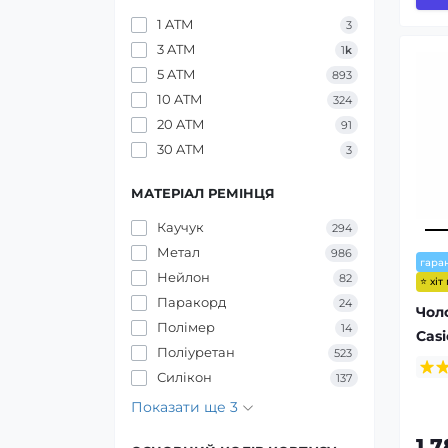
1 ATM
3
3 ATM
1
k
5 ATM
893
10 ATM
324
20 ATM
91
30 ATM
3
МАТЕРІАЛ РЕМІНЦЯ
Каучук
294
Метал
986
гаран
Нейлон
82
⭐ хіт
Паракорд
24
Чол
Полімер
14
Cas
Поліуретан
523
Силікон
137
Показати ще 3
1 