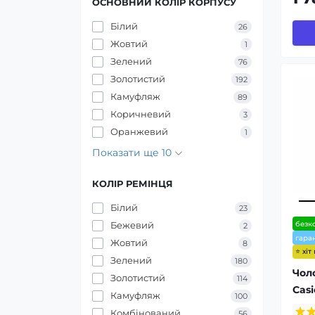
ОСНОВНИЙ КОЛІР КОРПУСУ
Білий
26
Жовтий
1
Зелений
76
Золотистий
192
Камуфляж
89
Коричневий
3
Оранжевий
1
Показати ще 10
КОЛІР РЕМІНЦЯ
Білий
23
безк
Бежевий
2
гаран
Жовтий
8
⭐ хіт
Зелений
180
Чол
Золотистий
114
Casi
Камуфляж
100
Комбінований
56