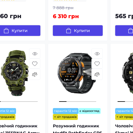
7 888 грн
460 грн
565 г
6 310 грн
Купити
Купити
тія 12 міс
гарантія 12 міс
є відеоогляд
гарантія 1
 продажів
⭐ хіт продажів
⭐ хіт прод
овічий годинник
Розумний годинник
Чолові
ei 1155BNAG Army
Modfit Pathfinder GPS
Skmei 1