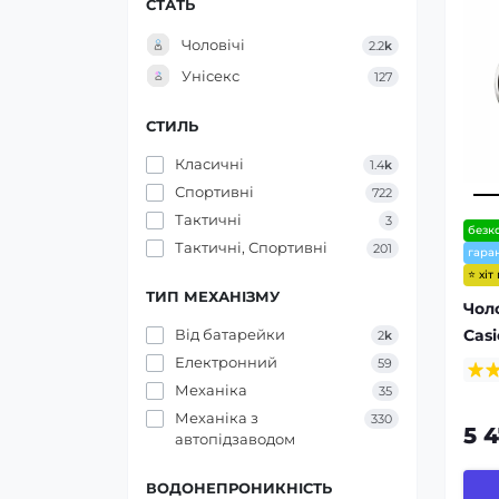
СТАТЬ
Чоловічі
2.2
k
Унісекс
127
СТИЛЬ
Класичні
1.4
k
Спортивні
722
Тактичні
3
безк
Тактичні, Спортивні
201
гаран
⭐ хіт
ТИП МЕХАНІЗМУ
Чол
Cas
Від батарейки
2
k
Електронний
59
Механіка
35
Механіка з
330
5 
автопідзаводом
ВОДОНЕПРОНИКНІСТЬ