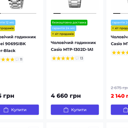
тія 12 міс
безкоштовна доставка
гарантія 2
 продажів
⭐ хіт прод
гарантія 24 міс
⭐ хіт продажів
овічий годинник
Чолові
Чоловічий годинник
ei 9069SIBK
Casio M
Casio MTP-1302D-1A1
er-Black
13
11
2 675 гр
5 грн
4 660 грн
2 140 
Купити
Купити