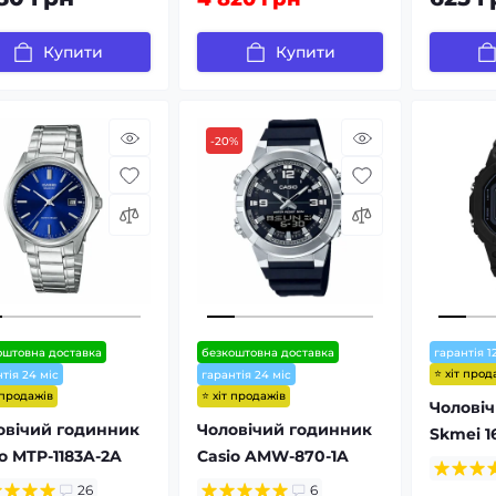
Купити
Купити
-20%
оштовна доставка
безкоштовна доставка
гарантія 1
⭐ хіт прод
тія 24 міс
гарантія 24 міс
 продажів
⭐ хіт продажів
Чолові
овічий годинник
Чоловічий годинник
Skmei 16
o MTP-1183A-2A
Casio AMW-870-1A
26
6