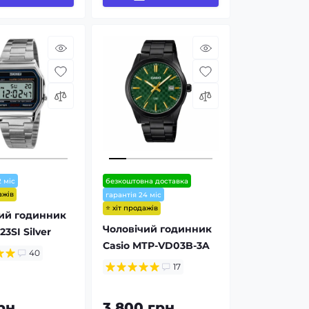
2 міс
безкоштовна доставка
ажів
гарантія 24 міс
⭐ хіт продажів
ий годинник
Чоловічий годинник
23SI Silver
Casio MTP-VD03B-3A
40
17
рн
3 800 грн