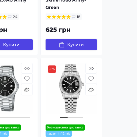
Green
24
18
рн
625 грн
Купити
Купити
-5%
на доставка
безкоштовна доставка
4 міс
гарантія 12 міс