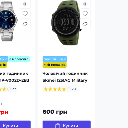
4 міс
є відеоогляд
гарантія 12 міс
ажів
⭐ хіт продажів
чий годинник
Чоловічий годинник
TP-V002D-2B3
Skmei 1251AG Military
27
29
н
600 грн
грн
Купити
Купити