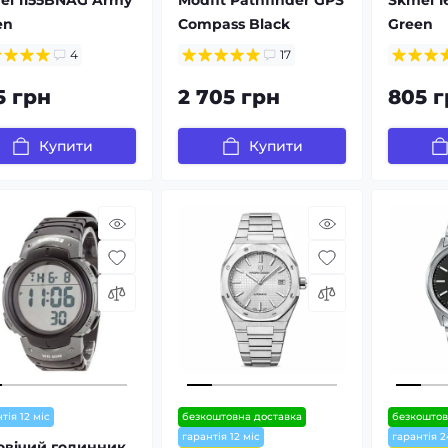
en
Compass Black
Green
4
17
5 грн
2 705 грн
805 г
Купити
Купити
тія 12 міс
безкоштовна доставка
безкоштов
гарантія 12 міс
гарантія 2
овічий годинник