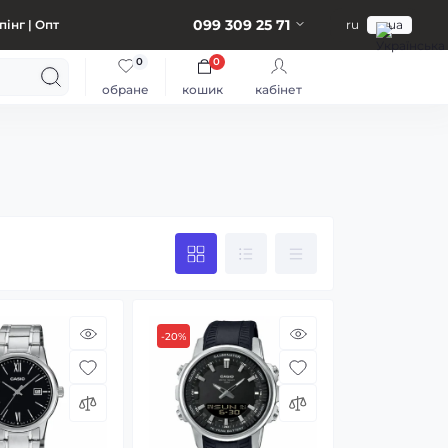
099 309 25 71
інг | Опт
ru
ua
0
0
обране
кошик
кабінет
-20%