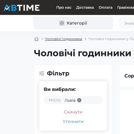
Про нас
Доставка
Оплата
Гравіюв
Категорії
Чоловічі годинники
Чоловічі годинники у Ль
Чоловічі годинники 
Фільтр
Сор
Ви вибрали:
Місто:
Львів
Скинути
Уточнити