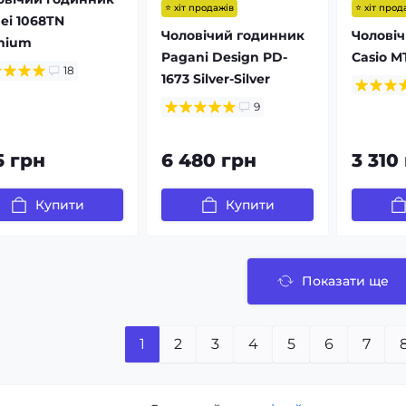
⭐ хіт продажів
⭐ хіт прод
ei 1068TN
Чоловічий годинник
Чолові
anium
Pagani Design PD-
Casio M
18
1673 Silver-Silver
9
5 грн
6 480 грн
3 310
Купити
Купити
Показати ще
1
2
3
4
5
6
7