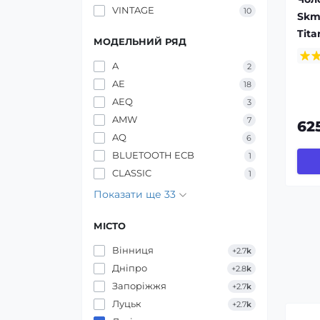
VINTAGE
10
Skm
Tit
МОДЕЛЬНИЙ РЯД
A
2
AE
18
AEQ
3
AMW
7
62
AQ
6
BLUETOOTH ECB
1
CLASSIC
1
Показати ще 33
МІСТО
Вінниця
+2.7
k
Дніпро
+2.8
k
Запоріжжя
+2.7
k
Луцьк
+2.7
k