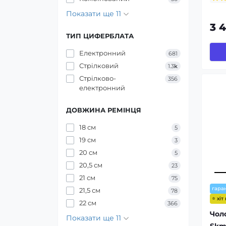
Показати ще 11
3 
ТИП ЦИФЕРБЛАТА
Електронний
681
Стрілковий
1.3
k
Стрілково-
356
електронний
ДОВЖИНА РЕМІНЦЯ
18 см
5
19 см
3
20 см
5
20,5 см
23
21 см
75
гаран
21,5 см
78
⭐ хіт
22 см
366
Чол
Показати ще 11
Skm