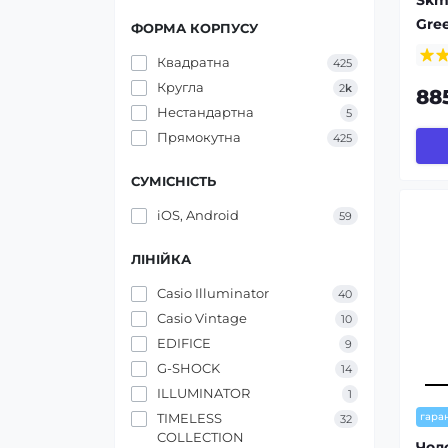
Gre
ФОРМА КОРПУСУ
Квадратна
425
Кругла
2
k
88
Нестандартна
5
Прямокутна
425
СУМІСНІСТЬ
iOS, Android
59
ЛІНІЙКА
Casio Illuminator
40
Casio Vintage
10
EDIFICE
9
G-SHOCK
14
ILLUMINATOR
1
TIMELESS
гаран
32
COLLECTION
Чол