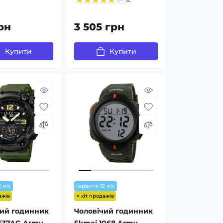
рн
3 505 грн
Купити
Купити
2 міс
гарантія 12 міс
ажів
⭐ хіт продажів
чий годинник
Чоловічий годинник
637AG Army
Skmei 1068 Army-