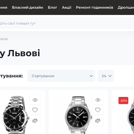
ання
Власний дизайн
Блог
Акції
Ремонт годинників
Дропшип
вові
у Львові
тування:
-20%