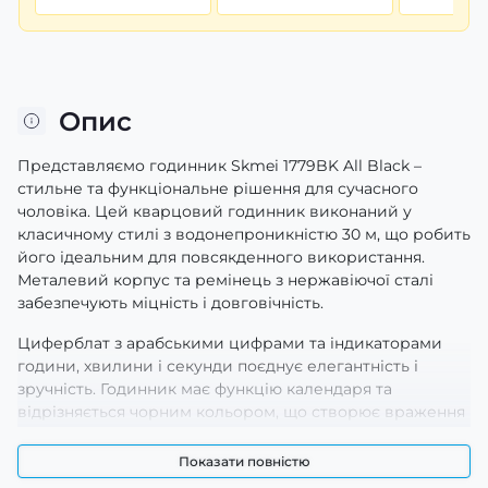
Опис
Представляємо годинник Skmei 1779BK All Black –
стильне та функціональне рішення для сучасного
чоловіка. Цей кварцовий годинник виконаний у
класичному стилі з водонепроникністю 30 м, що робить
його ідеальним для повсякденного використання.
Металевий корпус та ремінець з нержавіючої сталі
забезпечують міцність і довговічність.
Циферблат з арабськими цифрами та індикаторами
години, хвилини і секунди поєднує елегантність і
зручність. Годинник має функцію календаря та
відрізняється чорним кольором, що створює враження
солідності. Розміри 53 х 46 мм роблять його помітним
на зап’ясті, а вага 150 г додає комфорт у носінні.
Показати повністю