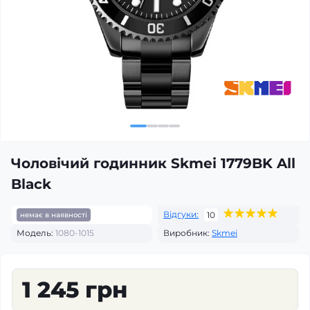
Чоловічий годинник Skmei 1779BK All
Black
Відгуки:
10
немає в наявності
Модель:
1080-1015
Виробник:
Skmei
1 245 грн