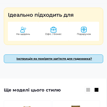
Skmei 1779BK – ваш надійний аксесуар для будь-якої
події, на який поширюється гарантія 12 місяців.
Ідеально підходить для
На щодень
Офіс / Бізнес
Подарунок
Інструкція як поміряти зап’ястя для годинника?
Ще моделі цього стилю