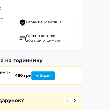
:
мо
Гарантія 12 місяців
Оплата картою
або при отриманні
я на годиннику
ання -
450 грн
Додати
дарунок?