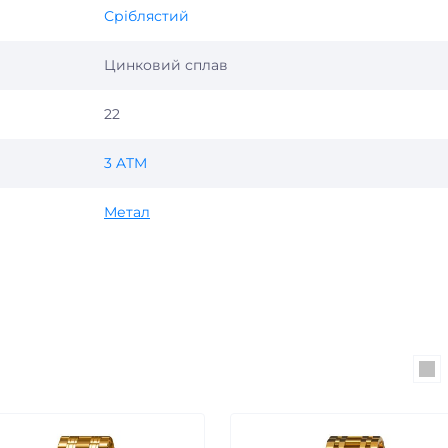
Сріблястий
Цинковий сплав
22
3 ATM
Метал