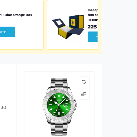
Подарункова картонна коро
F1 Blue-Orange Box
для годинника синьо-жовта 
чорним тризубом
225 грн
ати
+ Додати
 30