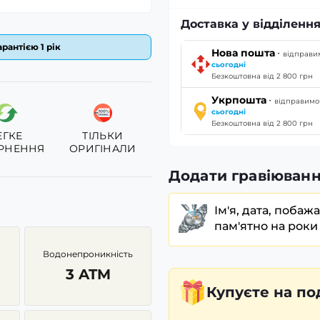
Доставка у відділення
рантією 1 рік
·
Нова пошта
відправи
сьогодні
Безкоштовна від 2 800 грн
·
Укрпошта
відправимо
сьогодні
Безкоштовна від 2 800 грн
ЕГКЕ
ТІЛЬКИ
РНЕННЯ
ОРИГІНАЛИ
Додати гравіюванн
Ім'я, дата, побаж
пам'ятно на роки
Водонепроникність
3 ATM
Купуєте
на по