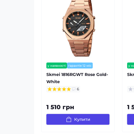
у наявності
гарантія 12 міс
у н
Skmei 1816RGWT Rose Gold-
Sk
White
6
1 510 грн
1 
Купити