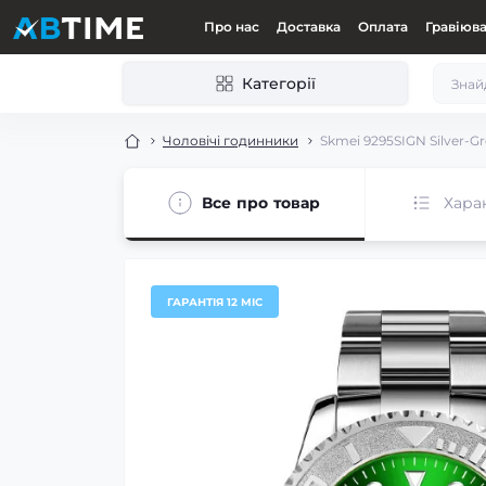
Про нас
Доставка
Оплата
Гравіюв
Категорії
Чоловічі годинники
Skmei 9295SIGN Silver-G
Все про товар
Хара
ГАРАНТІЯ 12 МІС