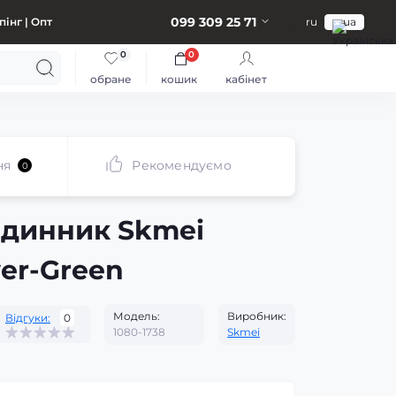
099 309 25 71
інг | Опт
ru
ua
0
0
обране
кошик
кабінет
ня
Рекомендуємо
0
одинник Skmei
ver-Green
Модель:
Виробник:
Відгуки:
0
1080-1738
Skmei