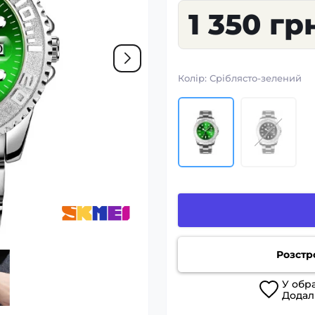
1 350 гр
Колір:
Сріблясто-зелений
Розстр
У
обр
Дода