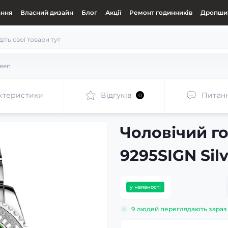
ання
Власний дизайн
Блог
Акції
Ремонт годинників
Дропшип
reen
ктеристики
Відгуків
Питан
0
Чоловічий г
9295SIGN Sil
у наявності
9
людей переглядають зараз