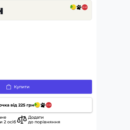
н
Купити
очка від
225
грн
ане
Додати
ли
2
осіб
до порівняння