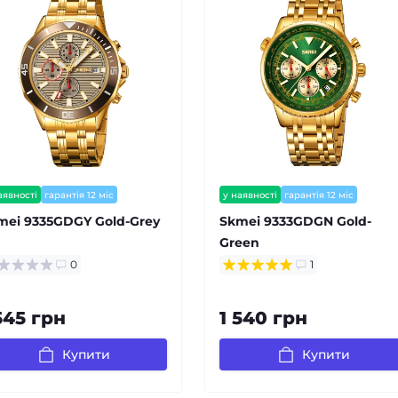
аявності
гарантія 12 міс
у наявності
гарантія 12 міс
mei 9335GDGY Gold-Grey
Skmei 9333GDGN Gold-
Green
0
1
545 грн
1 540 грн
Купити
Купити