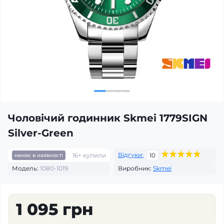
Чоловічий годинник Skmei 1779SIGN
Silver-Green
Відгуки:
16+ купили
10
немає в наявності
Модель:
1080-1019
Виробник:
Skmei
1 095 грн