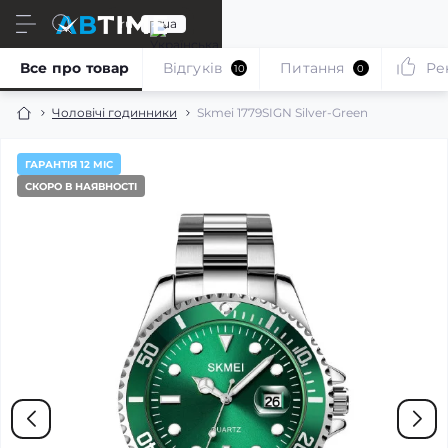
ru
ua
Все про товар
Відгуків
Питання
Ре
10
0
Чоловічі годинники
Skmei 1779SIGN Silver-Green
ГАРАНТІЯ 12 МІС
СКОРО В НАЯВНОСТІ