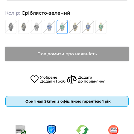
Колір:
Сріблясто-зелений
Повідомити про наявність
У
обране
Додати
Додали
1
осіб
до порівняння
Оригінал Skmei з офіційною гарантією 1 рік