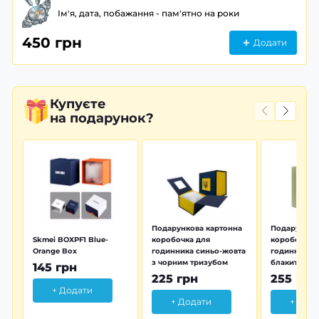
Ім'я, дата, побажання - пам'ятно на роки
450 грн
Додати
Купуєте
на подарунок?
Подарункова картонна
Подарунков
Skmei BOXPF1 Blue-
коробочка для
коробочка 
Orange Box
годинника синьо-жовта
годинника з
з чорним тризубом
блакитна тр
145 грн
225 грн
255 грн
+ Додати
+ Додати
+ Дод