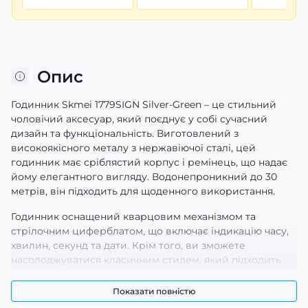
Опис
Годинник Skmei 1779SIGN Silver-Green – це стильний
чоловічий аксесуар, який поєднує у собі сучасний
дизайн та функціональність. Виготовлений з
високоякісного металу з нержавіючої сталі, цей
годинник має сріблястий корпус і ремінець, що надає
йому елегантного вигляду. Водонепроникний до 30
метрів, він підходить для щоденного використання.
Годинник оснащений кварцовим механізмом та
стрілочним циферблатом, що включає індикацію часу,
хвилин, секунд та дати. Крім того, ви зможете
насолоджуватися класичним стилем, який підходить
для будь-якого образу. Розміри аксесуара складають 53
х 46 мм, а вага – 150 г. Гарантія на годинник становить 12
Показати повністю
місяців, що підтверджує його надійність. Skmei – це