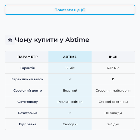
Показати ще (6)
Чому купити у Abtime
ПАРАМЕТР
ABTIME
ІНШІ
Гарантія
12 міс
6-12 міс
Гарантійний талон
✅
🚫
Сервісний центр
Власний
Стороння майстерня
Фото товару
Реальні знімки
Стокові картинки
Розстрочка
✅
Не завжди
Відправка
Сьогодні
2-3 дні