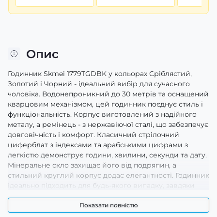
Опис
Годинник Skmei 1779TGDBK у кольорах Сріблястий,
Золотий і Чорний - ідеальний вибір для сучасного
чоловіка. Водонепроникний до 30 метрів та оснащений
кварцовим механізмом, цей годинник поєднує стиль і
функціональність. Корпус виготовлений з надійного
металу, а ремінець - з нержавіючої сталі, що забезпечує
довговічність і комфорт. Класичний стрілочний
циферблат з індексами та арабськими цифрами з
легкістю демонструє години, хвилини, секунди та дату.
Мінеральне скло захищає його від подряпин, а
стильний круглий корпус додає елегантності. Годинник
ідеально підходить для будь-якого випадку, завдяки
своєму універсальному casual і класичному дизайну.
Гарантія на годинник становить 12 місяців, а його вага -
Показати повністю
всього 150 г.