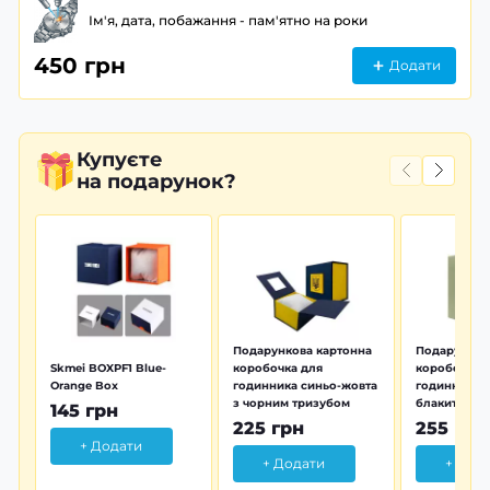
Ім'я, дата, побажання - пам'ятно на роки
450 грн
Додати
Купуєте
на подарунок?
Подарункова картонна
Подарунков
Skmei BOXPF1 Blue-
коробочка для
коробочка 
Orange Box
годинника синьо-жовта
годинника з
з чорним тризубом
блакитна тр
145 грн
225 грн
255 грн
+ Додати
+ Додати
+ Дод