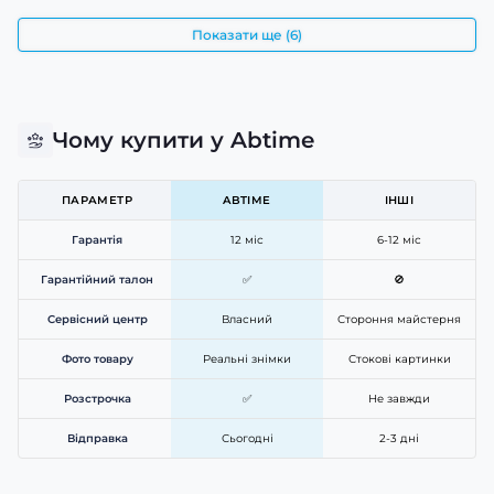
Показати ще (6)
Чому купити у Abtime
ПАРАМЕТР
ABTIME
ІНШІ
Гарантія
12 міс
6-12 міс
Гарантійний талон
✅
🚫
Сервісний центр
Власний
Стороння майстерня
Фото товару
Реальні знімки
Стокові картинки
Розстрочка
✅
Не завжди
Відправка
Сьогодні
2-3 дні