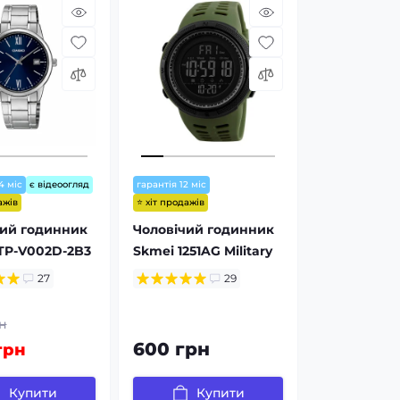
4 міс
є відеоогляд
гарантія 12 міс
ажів
⭐ хіт продажів
чий годинник
Чоловічий годинник
TP-V002D-2B3
Skmei 1251AG Military
27
29
н
600 грн
грн
Купити
Купити