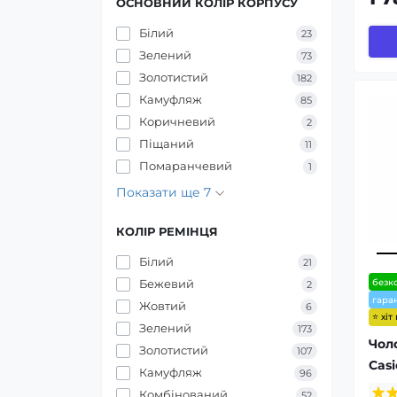
ОСНОВНИЙ КОЛІР КОРПУСУ
Білий
23
Зелений
73
Золотистий
182
Камуфляж
85
Коричневий
2
Піщаний
11
Помаранчевий
1
Показати ще 7
КОЛІР РЕМІНЦЯ
Білий
21
безк
Бежевий
2
гаран
Жовтий
6
⭐ хіт
Зелений
173
Чол
Золотистий
107
Casi
Камуфляж
96
Комбінований
52