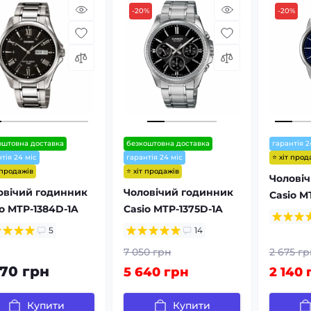
-20%
-20%
оштовна доставка
безкоштовна доставка
гарантія 2
⭐ хіт прод
тія 24 міс
гарантія 24 міс
 продажів
⭐ хіт продажів
Чолові
овічий годинник
Чоловічий годинник
Casio M
io MTP-1384D-1A
Casio MTP-1375D-1A
5
14
7 050 грн
2 675 гр
470 грн
5 640 грн
2 140 
Купити
Купити