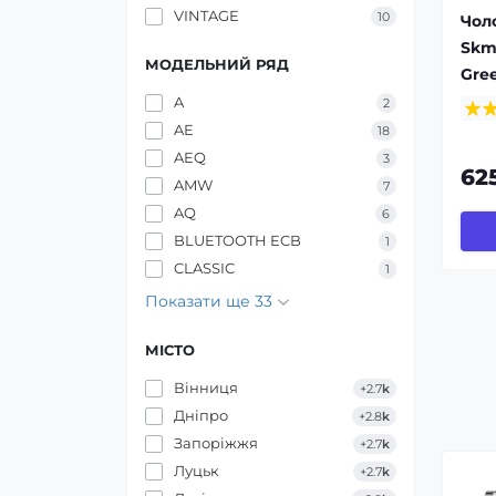
VINTAGE
10
Чол
Skm
МОДЕЛЬНИЙ РЯД
Gre
A
2
AE
18
AEQ
3
62
AMW
7
AQ
6
BLUETOOTH ECB
1
CLASSIC
1
Показати ще 33
МІСТО
Вінниця
+2.7
k
Дніпро
+2.8
k
Запоріжжя
+2.7
k
Луцьк
+2.7
k