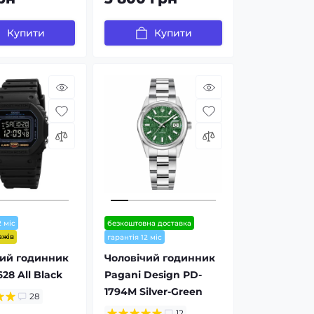
Купити
Купити
2 міс
безкоштовна доставка
ажів
гарантія 12 міс
чий годинник
Чоловічий годинник
28 All Black
Pagani Design PD-
1794M Silver-Green
28
12