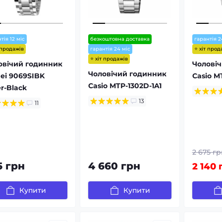
тія 12 міс
безкоштовна доставка
гарантія 2
 продажів
⭐ хіт прод
гарантія 24 міс
⭐ хіт продажів
овічий годинник
Чолові
Чоловічий годинник
ei 9069SIBK
Casio M
Casio MTP-1302D-1A1
er-Black
13
11
2 675 гр
5 грн
4 660 грн
2 140 
Купити
Купити