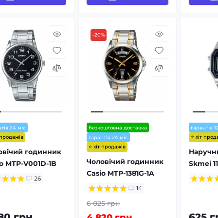
-20%
тія 24 міс
безкоштовна доставка
гарантія 1
 продажів
⭐ хіт прод
гарантія 24 міс
⭐ хіт продажів
овічий годинник
Наручн
Чоловічий годинник
io MTP-V001D-1B
Skmei 11
Casio MTP-1381G-1A
26
14
6 025 грн
780 грн
625 г
4 820 грн