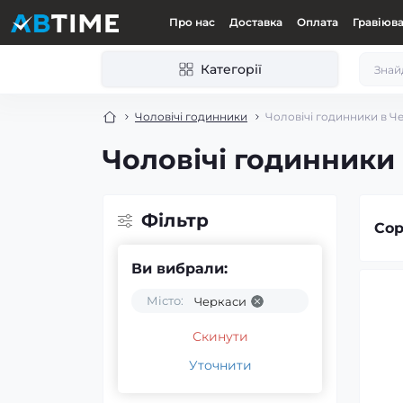
Про нас
Доставка
Оплата
Гравіюв
Категорії
Чоловічі годинники
Чоловічі годинники в Ч
Чоловічі годинники
Фільтр
Сор
Ви вибрали:
Місто:
Черкаси
Скинути
Уточнити