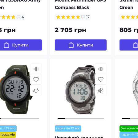
en
Compass Black
Green
4
17
5 грн
2 705 грн
805 г
Купити
Купити
тія 12 міс
гарантія 12 міс
безкоштов
 продажів
гарантія 1
Чоловічий годинник