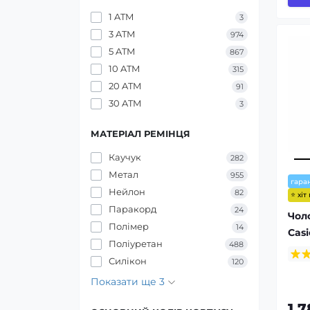
1 ATM
3
3 ATM
974
5 ATM
867
10 ATM
315
20 ATM
91
30 ATM
3
МАТЕРІАЛ РЕМІНЦЯ
Каучук
282
Метал
955
гаран
Нейлон
82
⭐ хіт
Паракорд
24
Чол
Полімер
14
Cas
Поліуретан
488
Силікон
120
Показати ще 3
1 