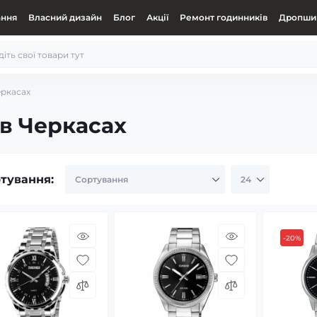
ання
Власний дизайн
Блог
Акції
Ремонт годинників
Дропшип
еркасах
 в Черкасах
тування:
-20%