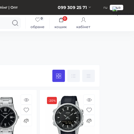
099 309 25 71
інг | Опт
ru
ua
0
0
обране
кошик
кабінет
-20%