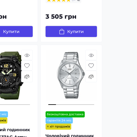
рн
3 505 грн
Купити
Купити
2 міс
безкоштовна доставка
ажів
гарантія 24 міс
⭐ хіт продажів
чий годинник
Чоловічий годинник
637AG Army