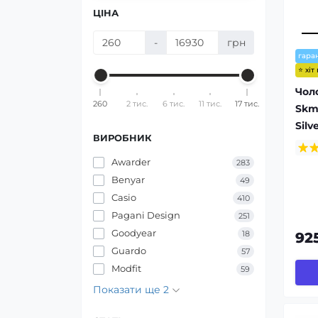
ЦІНА
-
грн
гаран
⭐ хіт
Чол
260
2 тис.
6 тис.
11 тис.
17 тис.
Skm
Silv
ВИРОБНИК
Awarder
283
Benyar
49
Casio
410
Pagani Design
251
Goodyear
18
92
Guardo
57
Modfit
59
Показати ще 2