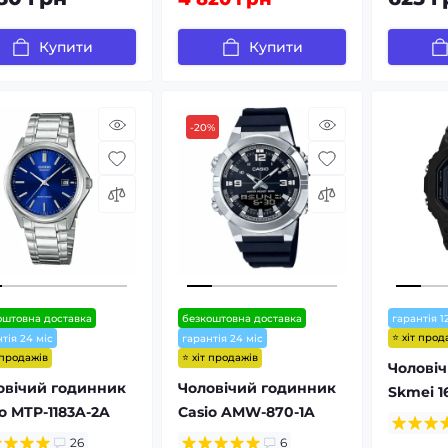
Купити
Купити
-20%
оштовна доставка
безкоштовна доставка
гарантія 1
⭐ хіт прод
тія 24 міс
гарантія 24 міс
 продажів
⭐ хіт продажів
Чолові
овічий годинник
Чоловічий годинник
Skmei 16
o MTP-1183A-2A
Casio AMW-870-1A
26
6