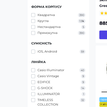
Gre
ФОРМА КОРПУСУ
Квадратна
390
Кругла
1.9
k
88
Нестандартна
5
Прямокутна
390
СУМІСНІСТЬ
iOS, Android
59
ЛІНІЙКА
Casio Illuminator
40
Casio Vintage
9
EDIFICE
9
G-SHOCK
14
ILLUMINATOR
1
TIMELESS
гаран
32
COLLECTION
⭐ хіт