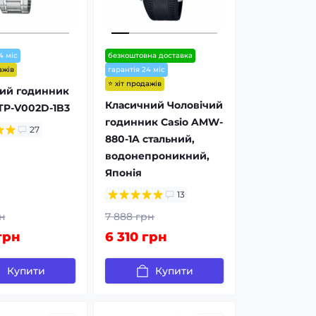
4 міс
безкоштовна доставка
ажів
гарантія 24 міс
⭐ хіт продажів
чий годинник
Класичний Чоловічий
TP-V002D-1B3
годинник Casio AMW-
27
880-1A стальний,
водонепроникний,
Японія
13
н
7 888 грн
грн
6 310 грн
Купити
Купити