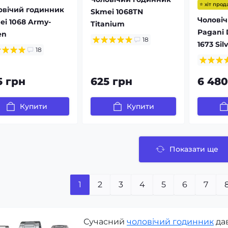
⭐ хіт прод
овічий годинник
Skmei 1068TN
Чолові
ei 1068 Army-
Titanium
Pagani 
en
18
1673 Silv
18
5 грн
625 грн
6 480
Купити
Купити
Показати ще
1
2
3
4
5
6
7
Сучасний
чоловічий годинник
да