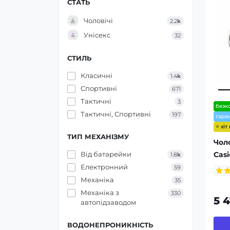
СТАТЬ
Чоловічі
2.2
k
Унісекс
32
СТИЛЬ
Класичні
1.4
k
Спортивні
671
Тактичні
3
безк
Тактичні, Спортивні
197
гаран
⭐ хіт
ТИП МЕХАНІЗМУ
Чол
Cas
Від батарейки
1.8
k
Електронний
59
Механіка
35
Механіка з
330
5 
автопідзаводом
ВОДОНЕПРОНИКНІСТЬ