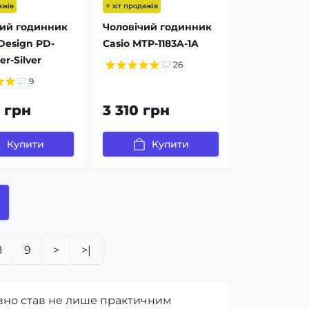
ажів
⭐ хіт продажів
чий годинник
Чоловічий годинник
Design PD-
Casio MTP-1183A-1A
er-Silver
26
9
 грн
3 310 грн
Купити
Купити
8
9
>
>|
вно став не лише практичним