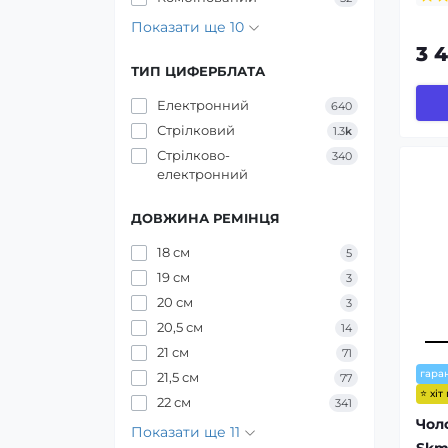
Показати ще 10
3 
ТИП ЦИФЕРБЛАТА
Електронний
640
Стрілковий
1.3
k
Стрілково-
340
електронний
ДОВЖИНА РЕМІНЦЯ
18 см
5
19 см
3
20 см
3
20,5 см
14
21 см
71
гаран
21,5 см
77
⭐ хіт
22 см
341
Чол
Показати ще 11
Skm