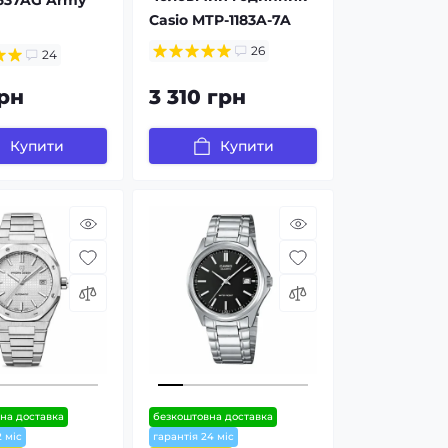
Casio MTP-1183A-7A
26
24
рн
3 310 грн
Купити
Купити
на доставка
безкоштовна доставка
2 міс
гарантія 24 міс