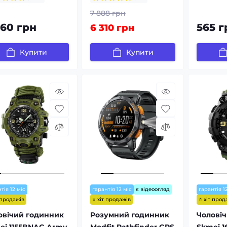
7 888 грн
460 грн
565 г
6 310 грн
Купити
Купити
тія 12 міс
гарантія 12 міс
є відеоогляд
гарантія 1
 продажів
⭐ хіт продажів
⭐ хіт прод
овічий годинник
Розумний годинник
Чолові
ei 1155BNAG Army
Modfit Pathfinder GPS
Skmei 1