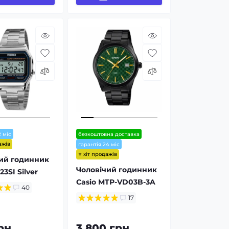
2 міс
безкоштовна доставка
ажів
гарантія 24 міс
⭐ хіт продажів
ий годинник
Чоловічий годинник
23SI Silver
Casio MTP-VD03B-3A
40
17
рн
3 800 грн