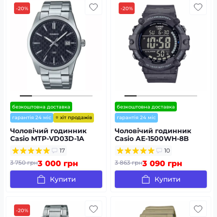
-20%
-20%
безкоштовна доставка
безкоштовна доставка
⭐ хіт продажів
гарантія 24 міс
гарантія 24 міс
Чоловічий годинник
Чоловічий годинник
Casio MTP-VD03D-1A
Casio AE-1500WH-8B
17
10
3 750 грн
3 000 грн
3 863 грн
3 090 грн
Купити
Купити
-20%