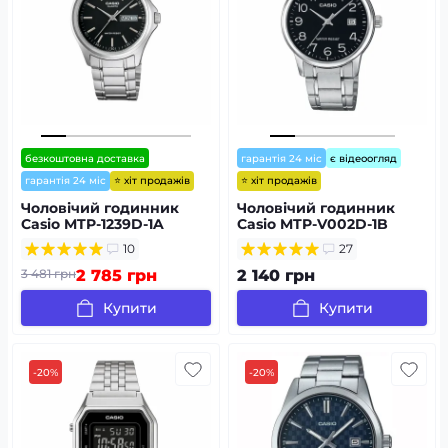
безкоштовна доставка
гарантія 24 міс
є відеоогляд
⭐ хіт продажів
⭐ хіт продажів
гарантія 24 міс
Чоловічий годинник
Чоловічий годинник
Casio MTP-1239D-1A
Casio MTP-V002D-1B
10
27
3 481 грн
2 785 грн
2 140 грн
Купити
Купити
-20%
-20%