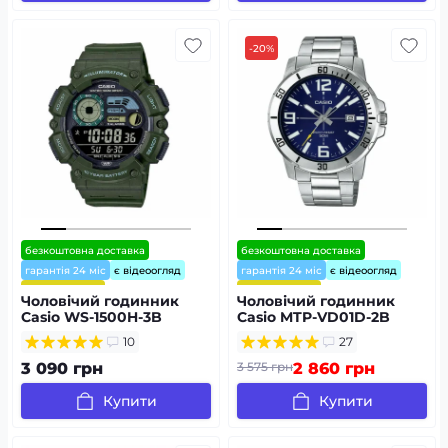
-20%
безкоштовна доставка
безкоштовна доставка
гарантія 24 міс
є відеоогляд
гарантія 24 міс
є відеоогляд
⭐ хіт продажів
⭐ хіт продажів
Чоловічий годинник
Чоловічий годинник
Casio WS-1500H-3B
Casio MTP-VD01D-2B
10
27
3 090 грн
3 575 грн
2 860 грн
Купити
Купити