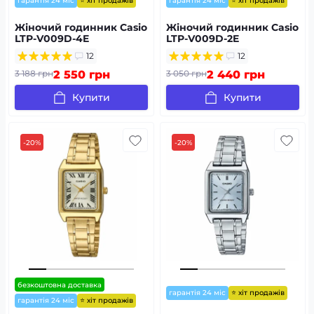
⭐ хіт продажів
⭐ хіт продажів
гарантія 24 міс
гарантія 24 міс
Жіночий годинник Casio
Жіночий годинник Casio
LTP-V009D-4E
LTP-V009D-2E
12
12
3 188 грн
2 550 грн
3 050 грн
2 440 грн
Купити
Купити
-20%
-20%
безкоштовна доставка
⭐ хіт продажів
гарантія 24 міс
⭐ хіт продажів
гарантія 24 міс