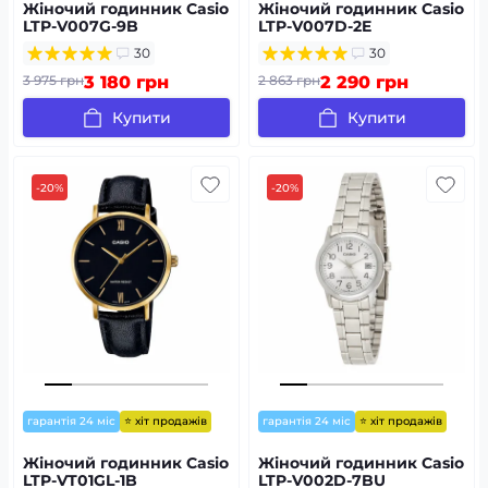
Жіночий годинник Casio
Жіночий годинник Casio
LTP-V007G-9B
LTP-V007D-2E
30
30
3 975 грн
3 180 грн
2 863 грн
2 290 грн
Купити
Купити
-20%
-20%
⭐ хіт продажів
⭐ хіт продажів
гарантія 24 міс
гарантія 24 міс
Жіночий годинник Casio
Жіночий годинник Casio
LTP-VT01GL-1B
LTP-V002D-7BU