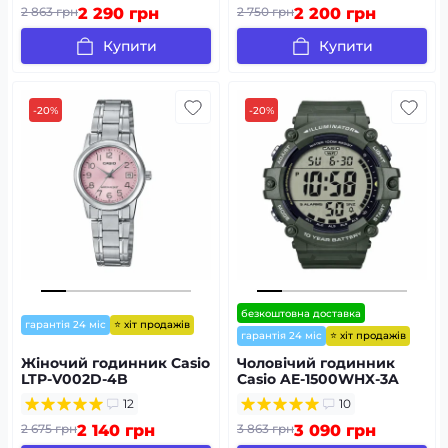
2 863 грн
2 290 грн
2 750 грн
2 200 грн
Купити
Купити
-20%
-20%
безкоштовна доставка
⭐ хіт продажів
гарантія 24 міс
⭐ хіт продажів
гарантія 24 міс
Жіночий годинник Casio
Чоловічий годинник
LTP-V002D-4B
Casio AE-1500WHX-3A
12
10
2 675 грн
2 140 грн
3 863 грн
3 090 грн