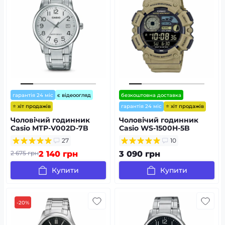
гарантія 24 міс
є відеоогляд
безкоштовна доставка
⭐ хіт продажів
⭐ хіт продажів
гарантія 24 міс
Чоловічий годинник
Чоловічий годинник
Casio MTP-V002D-7B
Casio WS-1500H-5B
27
10
2 675 грн
2 140 грн
3 090 грн
Купити
Купити
-20%