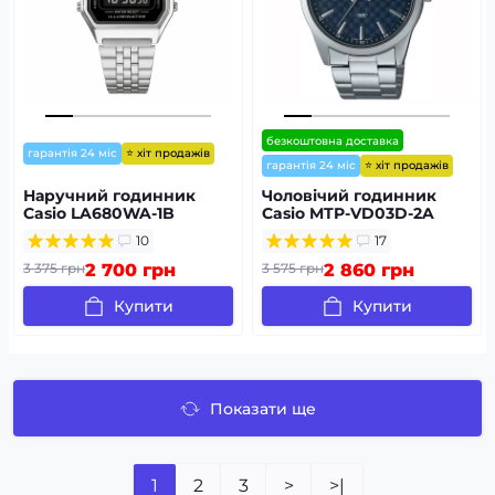
безкоштовна доставка
⭐ хіт продажів
гарантія 24 міс
⭐ хіт продажів
гарантія 24 міс
Наручний годинник
Чоловічий годинник
Casio LA680WA-1B
Casio MTP-VD03D-2A
10
17
3 375 грн
2 700 грн
3 575 грн
2 860 грн
Купити
Купити
Показати ще
1
2
3
>
>|