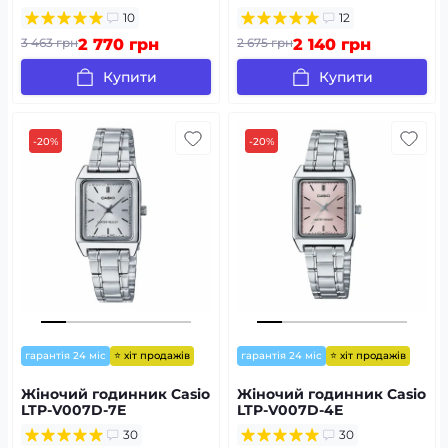
10
12
3 463 грн
2 770 грн
2 675 грн
2 140 грн
Купити
Купити
-20%
-20%
⭐ хіт продажів
⭐ хіт продажів
гарантія 24 міс
гарантія 24 міс
Жіночий годинник Casio
Жіночий годинник Casio
LTP-V007D-7E
LTP-V007D-4E
30
30