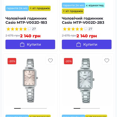
гарантія 24 міс
є відеоогляд
⭐ хіт продажів
гарантія 24 міс
⭐ хіт продажів
Чоловічий годинник
Чоловічий годинник
Casio MTP-V002D-1B3
Casio MTP-V002D-2B3
27
27
2 675 грн
2 140 грн
2 675 грн
2 140 грн
Купити
Купити
-20%
-20%