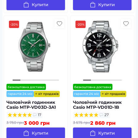
Купити
Купити
-20%
-20%
безкоштовна доставка
безкоштовна доставка
⭐ хіт продажів
⭐ хіт продажів
гарантія 24 міс
гарантія 24 міс
Чоловічий годинник
Чоловічий годинник
Casio MTP-VD03D-3A1
Casio MTP-VD01D-1B
17
27
3 750 грн
3 000 грн
3 575 грн
2 860 грн
Купити
Купити