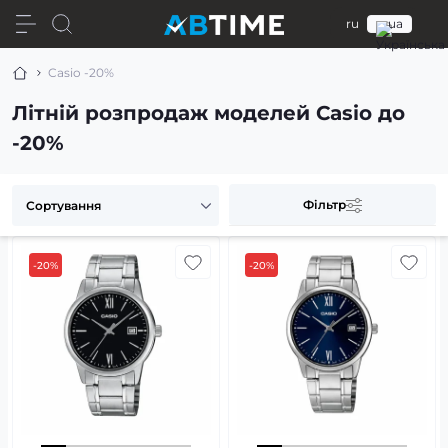
ru
ua
Casio -20%
Літній розпродаж моделей Casio до
-20%
Фільтр
-20%
-20%