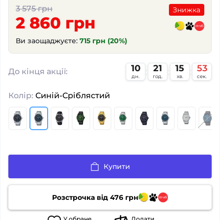
3 575 грн
Знижка
2 860 грн
Ви заощаджуєте:
715 грн (20%)
10
21
15
52
:
:
:
До кінця акції:
дн.
год.
хв.
сек.
Колір:
Синій-Сріблястий
Купити
Розстрочка від
476
грн
У
обране
Додати