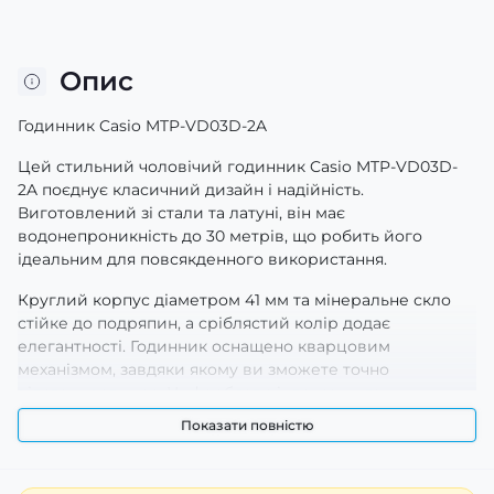
Опис
Годинник Casio MTP-VD03D-2A
Цей стильний чоловічий годинник Casio MTP-VD03D-
2A поєднує класичний дизайн і надійність.
Виготовлений зі стали та латуні, він має
водонепроникність до 30 метрів, що робить його
ідеальним для повсякденного використання.
Круглий корпус діаметром 41 мм та мінеральне скло
стійке до подряпин, а сріблястий колір додає
елегантності. Годинник оснащено кварцовим
механізмом, завдяки якому ви зможете точно
відстежувати час. Циферблат з індексами та
люмінесцентним підсвічуванням забезпечує зручність в
Показати повністю
рахунку часу навіть у темряві.
Гарантія на годинник становить 24 місяці, що