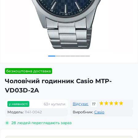
безкоштовна доставка
Чоловічий годинник Casio MTP-
VD03D-2A
Відгуки:
63+ купили
17
у наявності
Модель:
1141-0042
Виробник:
Casio
28
людей переглядають зараз