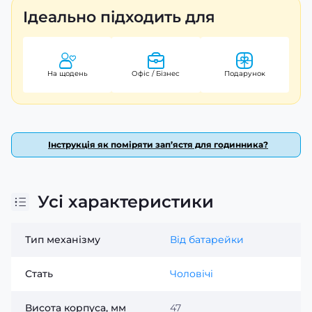
підтверджує високу якість продукції. З вагою всього
Ідеально підходить для
106 грамів та довжиною ремінця 26 мм, цей аксесуар
стане відмінним доповненням до будь-якого стилю
одягу. Casio - це бренд, якому можна довіряти, адже
їхня продукція виготовляється в Японії.
На щодень
Офіс / Бізнес
Подарунок
Інструкція як поміряти зап’ястя для годинника?
Усі характеристики
Тип механізму
Від батарейки
Стать
Чоловічі
Висота корпуса, мм
47