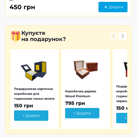
450 грн
Додати
Купуєте
на подарунок?
Подарунков
Подарункова картонна
Коробочка дерево
коробочка 
коробочка для
Wood Premium
годинника 
годинника синьо-жовта
червона
795 грн
150 грн
150 грн
+ Додати
+ Додати
+ Дод