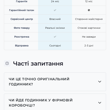
Гарантія
24 міс
12 міс
Гарантійний талон
✅
🚫
Сервісний центр
Власний
Стороння майстерня
Фото товару
Реальні знімки
Стокові картинки
Розстрочка
✅
Не завжди
Відправка
Сьогодні
2-3 дні
Часті запитання
ЧИ ЦЕ ТОЧНО ОРИГІНАЛЬНИЙ
ГОДИННИК?
Так, усі годинники у нас лише оригінальні, ми є
представником багатьох брендів.
ЧИ ЙДЕ ГОДИННИК У ФІРМОВІЙ
КОРОБОЧЦІ?