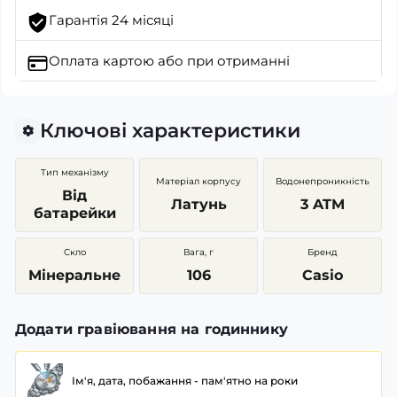
Гарантія 24 місяці
Оплата картою
або при отриманні
Ключові характеристики
Тип механізму
Матеріал корпусу
Водонепроникність
Від
Латунь
3 ATM
батарейки
Скло
Вага, г
Бренд
Мінеральне
106
Casio
Додати гравіювання на годиннику
Ім'я, дата, побажання - пам'ятно на роки