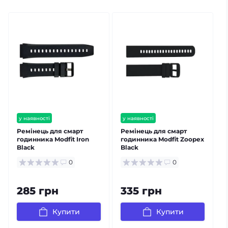
у наявності
у наявності
залишилось мало
Ремінець для смарт
Ремінець для смарт
годинника Modfit Iron
годинника Modfit Zoopex
г
Black
Black
0
0
285 грн
335 грн
Купити
Купити