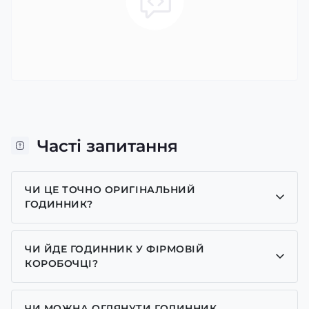
Часті запитання
ЧИ ЦЕ ТОЧНО ОРИГІНАЛЬНИЙ
ГОДИННИК?
Так, усі годинники у нас лише оригінальні, ми є
представником багатьох брендів.
ЧИ ЙДЕ ГОДИННИК У ФІРМОВІЙ
КОРОБОЧЦІ?
Для годинників бренду Casio, Pagani Design,
GUARDO та GOODYEAR додаємо фірмові
ЧИ МОЖНА ОГЛЯНУТИ ГОДИННИК