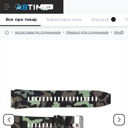
ru
ua
Все про товар
Характеристики
Відгуків
П
0
Аксесуари до годинників
Ремінці для годинників
Modfit