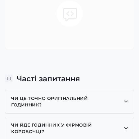
Часті запитання
ЧИ ЦЕ ТОЧНО ОРИГІНАЛЬНИЙ
ГОДИННИК?
Так, усі годинники у нас лише оригінальні, ми є
представником багатьох брендів.
ЧИ ЙДЕ ГОДИННИК У ФІРМОВІЙ
КОРОБОЧЦІ?