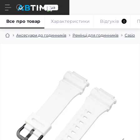
ru
ua
Все про товар
Характеристики
Відгуків
П
0
Аксесуари до годинників
Ремінці для годинників
Casio