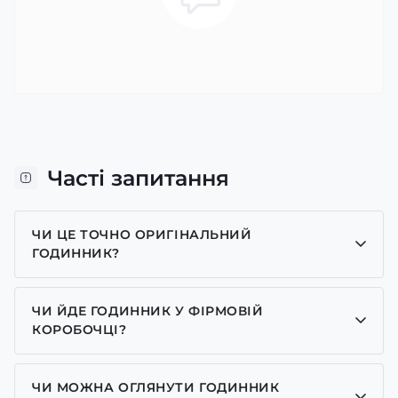
Часті запитання
ЧИ ЦЕ ТОЧНО ОРИГІНАЛЬНИЙ
ГОДИННИК?
Так, усі годинники у нас лише оригінальні, ми є
представником багатьох брендів.
ЧИ ЙДЕ ГОДИННИК У ФІРМОВІЙ
КОРОБОЧЦІ?
Для годинників бренду Casio, Pagani Design,
GUARDO та GOODYEAR додаємо фірмові
ЧИ МОЖНА ОГЛЯНУТИ ГОДИННИК