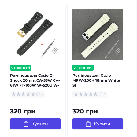
у наявності
у наявності
Ремінець для Casio G-
Ремінець для Casio
Р
Shock 20mm:CA-53W CA-
MRW-200H 18mm White
61W FT-100W W-520U W-
SI
720G Black Gold
0
0
320 грн
320 грн
Купити
Купити