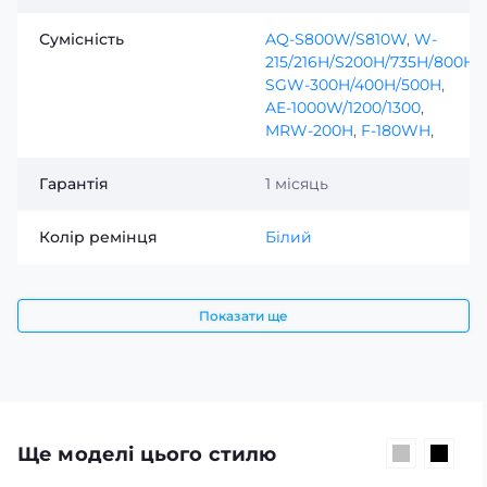
Сумісність
AQ-S800W/S810W
,
W-
215/216H/S200H/735H/800H
,
SGW-300H/400H/500H
,
AE-1000W/1200/1300
,
MRW-200H
,
F-180WH
,
Гарантія
1 місяць
Колір ремінця
Білий
Показати ще
Ще моделі цього стилю