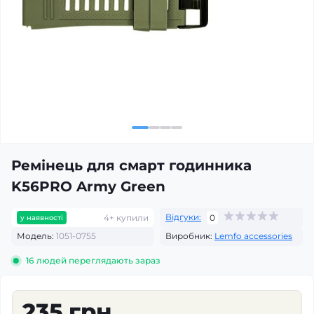
Ремінець для смарт годинника
K56PRO Army Green
Відгуки:
4+ купили
0
у наявності
Модель:
1051-0755
Виробник:
Lemfo accessories
16
людей переглядають зараз
235 грн