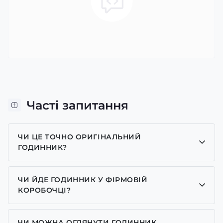
Часті запитання
ЧИ ЦЕ ТОЧНО ОРИГІНАЛЬНИЙ
ГОДИННИК?
Так, усі годинники у нас лише оригінальні, ми є
представником багатьох брендів.
ЧИ ЙДЕ ГОДИННИК У ФІРМОВІЙ
КОРОБОЧЦІ?
Для годинників бренду Casio, Pagani Design,
GUARDO та GOODYEAR додаємо фірмові
ЧИ МОЖНА ОГЛЯНУТИ ГОДИННИК