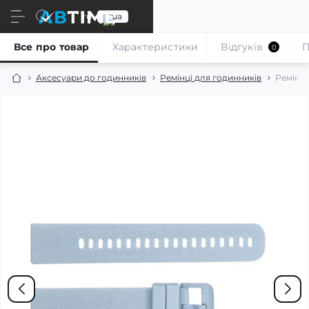
ru
ua
Все про товар
Характеристики
Відгуків
П
0
Аксесуари до годинників
Ремінці для годинників
Ремінец