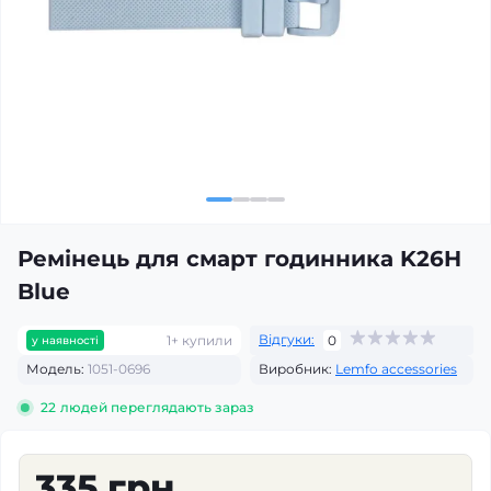
Ремінець для смарт годинника K26H
Blue
Відгуки:
1+ купили
0
у наявності
Модель:
1051-0696
Виробник:
Lemfo accessories
22
людей переглядають зараз
335 грн