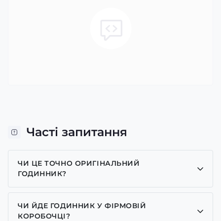
Часті запитання
ЧИ ЦЕ ТОЧНО ОРИГІНАЛЬНИЙ
ГОДИННИК?
Так, усі годинники у нас лише оригінальні, ми є
представником багатьох брендів.
ЧИ ЙДЕ ГОДИННИК У ФІРМОВІЙ
КОРОБОЧЦІ?