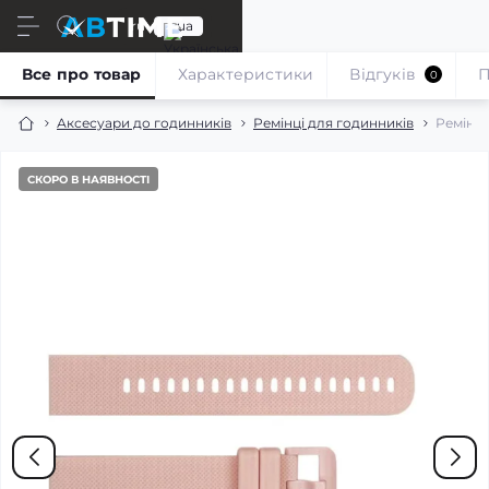
ru
ua
Все про товар
Характеристики
Відгуків
П
0
Аксесуари до годинників
Ремінці для годинників
Ремінец
СКОРО В НАЯВНОСТІ