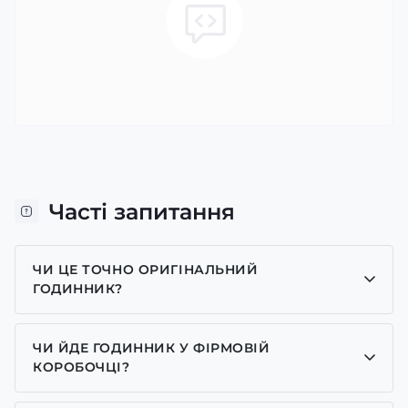
Часті запитання
ЧИ ЦЕ ТОЧНО ОРИГІНАЛЬНИЙ
ГОДИННИК?
Так, усі годинники у нас лише оригінальні, ми є
представником багатьох брендів.
ЧИ ЙДЕ ГОДИННИК У ФІРМОВІЙ
КОРОБОЧЦІ?
Для годинників бренду Casio, Pagani Design,