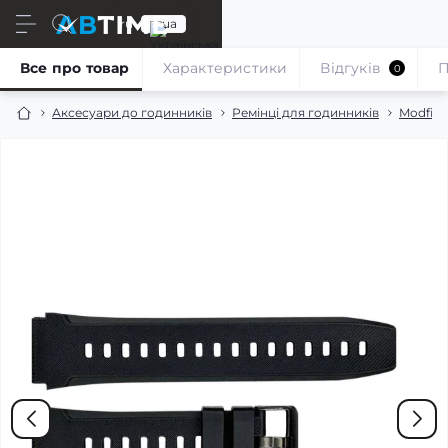
ru
ua
Все про товар
Характеристики
Відгуків
П
0
Аксесуари до годинників
Ремінці для годинників
Modfit