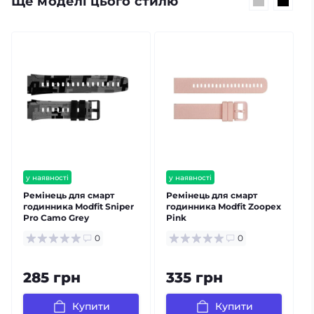
Ще моделі цього стилю
у наявності
у наявності
Ремінець для смарт
Ремінець для смарт
годинника Modfit Sniper
годинника Modfit Zoopex
Pro Camo Grey
Pink
B
0
0
285 грн
335 грн
Купити
Купити