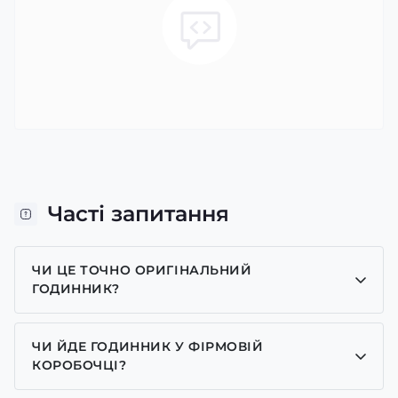
Часті запитання
ЧИ ЦЕ ТОЧНО ОРИГІНАЛЬНИЙ
ГОДИННИК?
Так, усі годинники у нас лише оригінальні, ми є
представником багатьох брендів.
ЧИ ЙДЕ ГОДИННИК У ФІРМОВІЙ
КОРОБОЧЦІ?
Для годинників бренду Casio, Pagani Design,