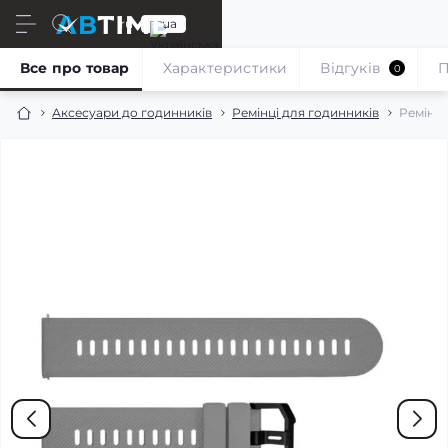
ru
ua
Все про товар
Характеристики
Відгуків
П
0
Аксесуари до годинників
Ремінці для годинників
Ремінец