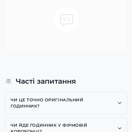
Часті запитання
ЧИ ЦЕ ТОЧНО ОРИГІНАЛЬНИЙ
ГОДИННИК?
Так, усі годинники у нас лише оригінальні, ми є
представником багатьох брендів.
ЧИ ЙДЕ ГОДИННИК У ФІРМОВІЙ
КОРОБОЧЦІ?