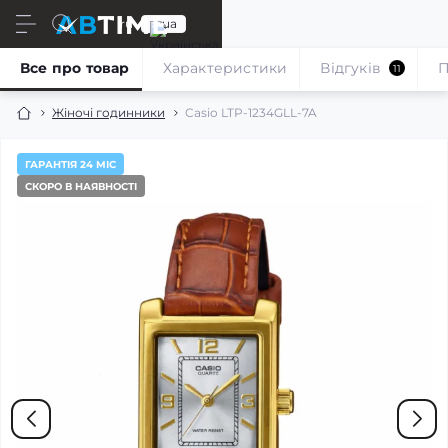
ru
ua
Все про товар
Характеристики
Відгуків
П
11
Жіночі годинники
Casio LTP-1234GLL-7A
ГАРАНТІЯ 24 МІС
СКОРО В НАЯВНОСТІ