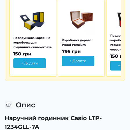
Подарунков
Подарункова картонна
Коробочка дерево
коробочка 
коробочка для
Wood Premium
годинника 
годинника синьо-жовта
червона
795 грн
150 грн
150 грн
+ Додати
+ Додати
+ Дод
Опис
Наручний годинник Casio LTP-
1234GLL-7A