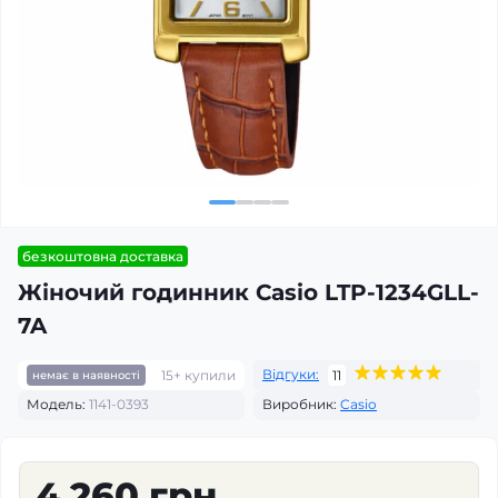
безкоштовна доставка
Жіночий годинник Casio LTP-1234GLL-
7A
Відгуки:
15+ купили
11
немає в наявності
Модель:
1141-0393
Виробник:
Casio
4 260 грн