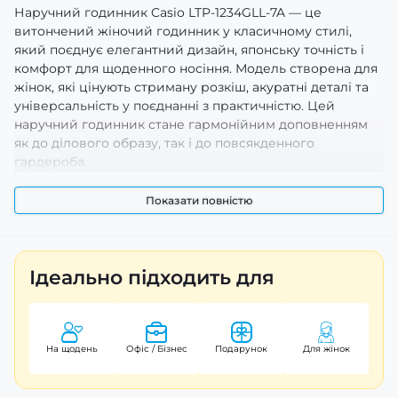
Наручний годинник Casio LTP-1234GLL-7A — це
витончений жіночий годинник у класичному стилі,
який поєднує елегантний дизайн, японську точність і
комфорт для щоденного носіння. Модель створена для
жінок, які цінують стриману розкіш, акуратні деталі та
універсальність у поєднанні з практичністю. Цей
наручний годинник стане гармонійним доповненням
як до ділового образу, так і до повсякденного
гардероба.
Переваги та особливості
Показати повністю
Casio LTP-1234GLL-7A вирізняється класичним корпусом
із золотистим покриттям, що надає моделі вишуканості
та жіночності. Світлий циферблат із чіткими індексами
Ідеально підходить для
забезпечує зручне зчитування часу, зберігаючи
мінімалістичну естетику. Корпус виконаний із міцного
металу, що гарантує довговічність і стійкість до
щоденного використання. Усередині встановлений
На щодень
Офіс / Бізнес
Подарунок
Для жінок
кварцовий механізм, який забезпечує стабільну
точність та не потребує складного обслуговування.
Шкіряний ремінець комфортно фіксується на зап’ясті,