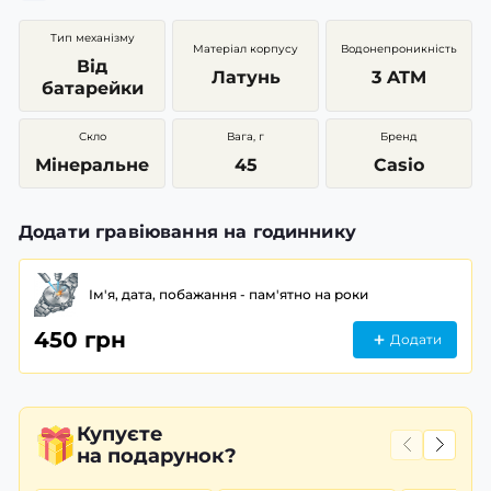
Тип механізму
Матеріал корпусу
Водонепроникність
Від
Латунь
3 ATM
батарейки
Скло
Вага, г
Бренд
Мінеральне
45
Casio
Додати гравіювання на годиннику
Ім'я, дата, побажання - пам'ятно на роки
450 грн
Додати
Купуєте
на подарунок?