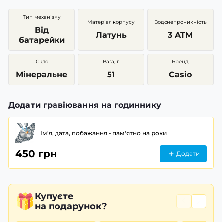
Тип механізму
Матеріал корпусу
Водонепроникність
Від
Латунь
3 ATM
батарейки
Скло
Вага, г
Бренд
Мінеральне
51
Casio
Додати гравіювання на годиннику
Ім'я, дата, побажання - пам'ятно на роки
450 грн
Додати
Купуєте
на подарунок?