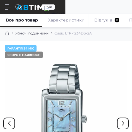
ru
ua
Все про товар
Характеристики
Відгуків
П
11
Жіночі годинники
Casio LTP-1234DS-2A
ГАРАНТІЯ 24 МІС
СКОРО В НАЯВНОСТІ