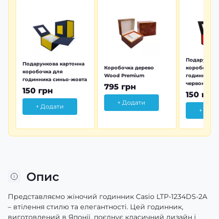
Подарунков
Подарункова картонна
Коробочка дерево
коробочка 
коробочка для
Wood Premium
годинника 
годинника синьо-жовта
червона
795 грн
150 грн
150 грн
+ Додати
+ Додати
+ Дод
Опис
Представляємо жіночий годинник Casio LTP-1234DS-2A
– втілення стилю та елегантності. Цей годинник,
виготовлений в Японії, поєднує класичний дизайн і