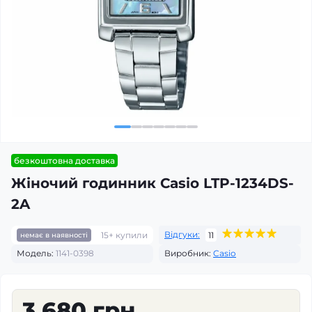
безкоштовна доставка
Жіночий годинник Casio LTP-1234DS-
2A
Відгуки:
15+ купили
11
немає в наявності
Модель:
1141-0398
Виробник:
Casio
3 680 грн