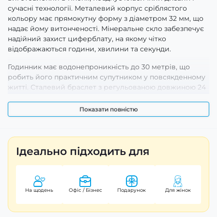
сучасні технології. Металевий корпус сріблястого
кольору має прямокутну форму з діаметром 32 мм, що
надає йому витонченості. Мінеральне скло забезпечує
надійний захист циферблату, на якому чітко
відображаються години, хвилини та секунди.
Годинник має водонепроникність до 30 метрів, що
робить його практичним супутником у повсякденному
житті. Сталевий браслет з регульованою довжиною 24
см надійно фіксує годинник на зап'ясті. Casio LTP-
1234DS-2A – це ідеальний вибір для жінок, які цінують
Показати повністю
стиль поєднаний з функціональністю. Гарантія на виріб
становить 24 місяці, що підтверджує високу якість від
Casio Original.
Ідеально підходить для
На щодень
Офіс / Бізнес
Подарунок
Для жінок