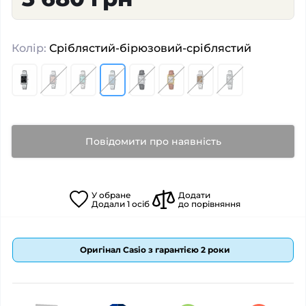
Колір:
Сріблястий-бірюзовий-сріблястий
Повідомити про наявність
У
обране
Додати
Додали
1
осіб
до порівняння
Оригінал Casio з гарантією 2 роки