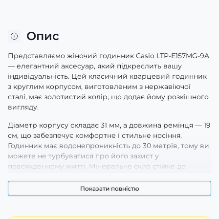
Опис
Представляємо жіночий годинник Casio LTP-E157MG-9A
— елегантний аксесуар, який підкреслить вашу
індивідуальність. Цей класичний кварцевий годинник
з круглим корпусом, виготовленим з нержавіючої
сталі, має золотистий колір, що додає йому розкішного
вигляду.
Діаметр корпусу складає 31 мм, а довжина ремінця — 19
см, що забезпечує комфортне і стильне носіння.
Годинник має водонепроникність до 30 метрів, тому ви
можете не турбуватися про його захист у
повсякденному житті. Мінеральне скло стійке до
подряпин, а механізм індикує години, хвилини та
секунди, що дозволяє завжди залишатися на часі.
Показати повністю
Casio LTP-E157MG-9A також має римські цифри на
циферблаті, що надає йому витонченого шарму.