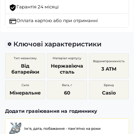
Гарантія 24 місяці
Оплата картою
або при отриманні
Ключові характеристики
Тип механізму
Матеріал корпусу
Водонепроникність
Від
Нержавіюча
3 ATM
батарейки
сталь
Скло
Вага, г
Бренд
Мінеральне
60
Casio
Додати гравіювання на годиннику
Ім'я, дата, побажання - пам'ятно на роки