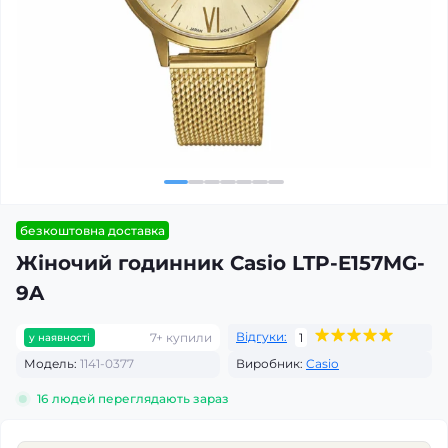
безкоштовна доставка
Жіночий годинник Casio LTP-E157MG-
9A
Відгуки:
7+ купили
1
у наявності
Модель:
1141-0377
Виробник:
Casio
16
людей переглядають зараз