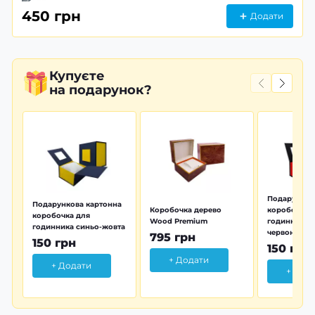
450 грн
Додати
Купуєте
на подарунок?
Подарунков
Подарункова картонна
Коробочка дерево
коробочка 
коробочка для
Wood Premium
годинника 
годинника синьо-жовта
червона
795 грн
150 грн
150 грн
+ Додати
+ Додати
+ Дод