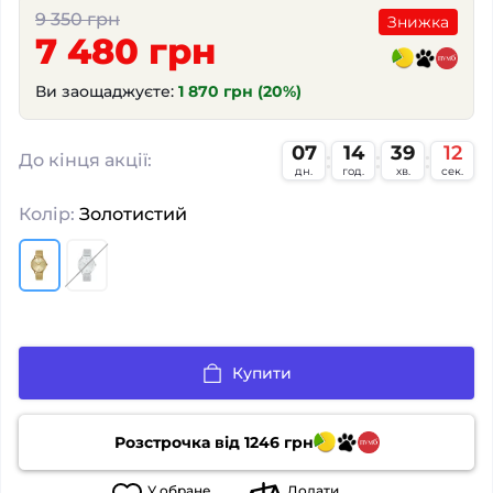
9 350 грн
Знижка
7 480 грн
Ви заощаджуєте:
1 870 грн (20%)
07
14
39
12
:
:
:
До кінця акції:
дн.
год.
хв.
сек.
Колір:
Золотистий
Купити
Розстрочка від
1246
грн
У
обране
Додати