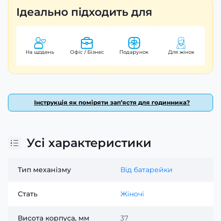
Стильний дизайн та висока якість виконання роблять
Ідеально підходить для
цей годинник ідеальним вибором для сучасної жінки.
Не пропустіть можливість доповнити свій образ цим
чудовим аксесуаром від бренду Casio, який славиться
своєю надійністю та елегантністю. Гарантія на годинник
На щодень
Офіс / Бізнес
Подарунок
Для жінок
становить 24 місяці.
Інструкція як поміряти зап’ястя для годинника?
Усі характеристики
Тип механізму
Від батарейки
Стать
Жіночі
Висота корпуса, мм
37