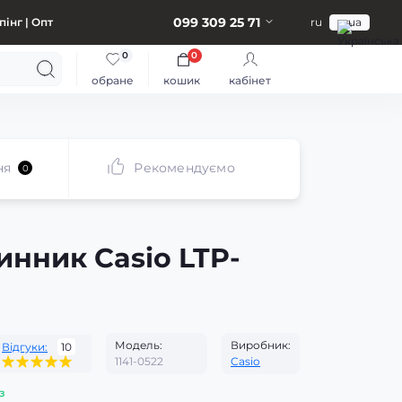
099 309 25 71
інг | Опт
ru
ua
0
0
обране
кошик
кабінет
ня
Рекомендуємо
0
инник Casio LTP-
Модель:
Виробник:
Відгуки:
10
1141-0522
Casio
з