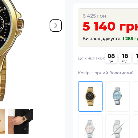
6 425 грн
5 140 гр
Ви заощаджуєте:
1 285 
08
18
:
:
До кінця акції:
дн.
год.
Колір:
Чорний-Золотистий