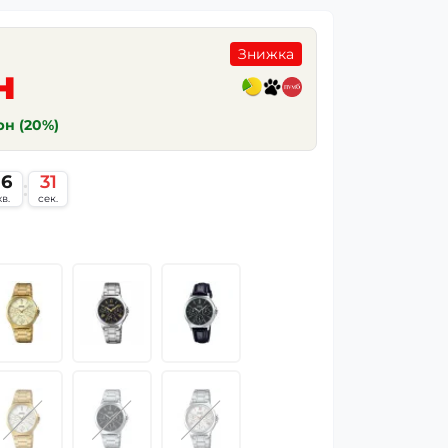
Знижка
н
грн (20%)
16
30
:
хв.
сек.