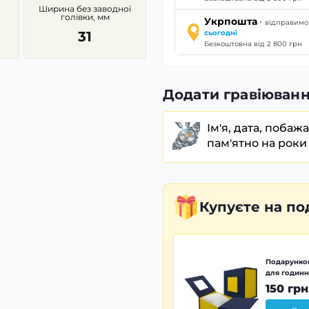
Ширина без заводної
голівки, мм
·
Укрпошта
відправимо
31
сьогодні
Безкоштовна від 2 800 грн
Додати гравіюванн
Ім'я, дата, побаж
пам'ятно на роки
Купуєте
на по
Подарунков
для годинн
150 грн