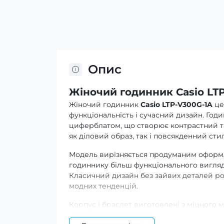
Опис
Жіночий годинник Casio LT
Жіночий годинник
Casio LTP-V300G-1A
це
функціональність і сучасний дизайн. Го
циферблатом, що створює контрастний т
як діловий образ, так і повсякденний сти
Модель вирізняється продуманим оформл
годиннику більш функціонального вигляду.
Класичний дизайн без зайвих деталей ро
модних тенденцій.
Корпус і браслет виготовлені з міцного ме
повсякденному використанні. Браслет ком