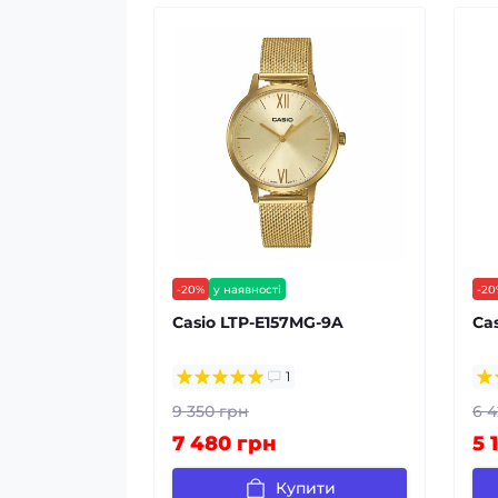
-20%
у наявності
-20
безкоштовна доставка
без
Casio LTP-E157MG-9A
Ca
гарантія 24 міс
гар
1
9 350 грн
6 4
7 480 грн
5 
Купити