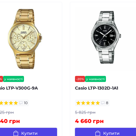
%
у наявності
-20%
у наявності
коштовна доставка
безкоштовна доставка
sio LTP-V300G-9A
Casio LTP-1302D-1A1
антія 24 міс
гарантія 24 міс
залишилось мало
10
8
25 грн
5 825 грн
140 грн
4 660 грн
Купити
Купити