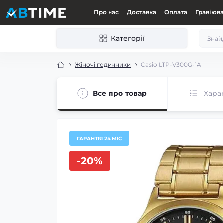
Про нас
Доставка
Оплата
Гравіюв
Категорії
Жіночі годинники
Casio LTP-V300G-1A
Все про товар
Хара
ГАРАНТІЯ 24 МІС
-20%