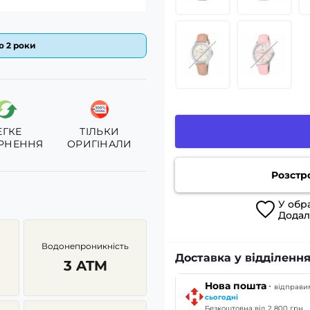
ю 2 роки
ЕГКЕ
ТІЛЬКИ
РНЕННЯ
ОРИГІНАЛИ
Розстр
У
обр
Дода
Водонепроникність
Доставка у відділенн
3 ATM
·
Нова пошта
відправи
сьогодні
Безкоштовна від 2 800 грн