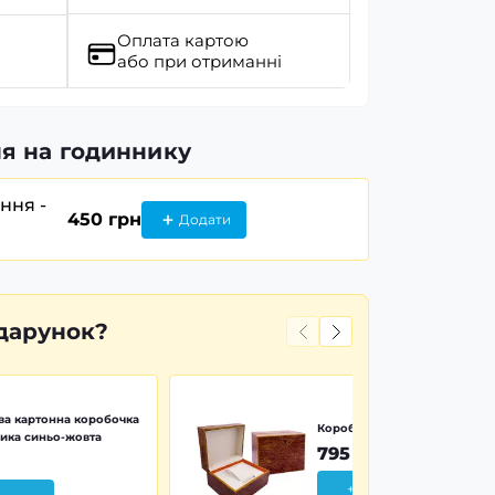
Оплата картою
або при отриманні
я на годиннику
ання -
450 грн
Додати
дарунок?
а картонна коробочка
Коробочка дерево Wood Pr
ика синьо-жовта
795 грн
+ Додати