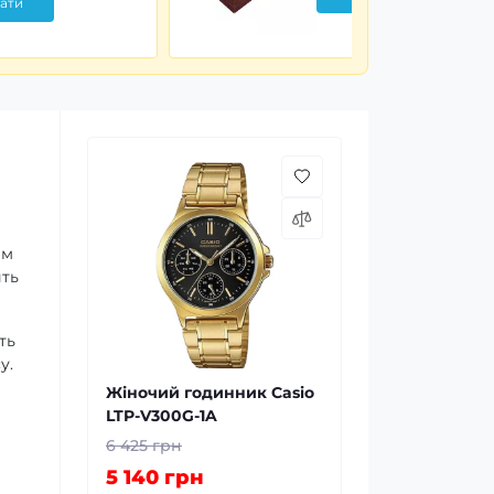
ати
им
ить
ть
у.
Жіночий годинник Casio
LTP-V300G-1A
6 425 грн
5 140 грн