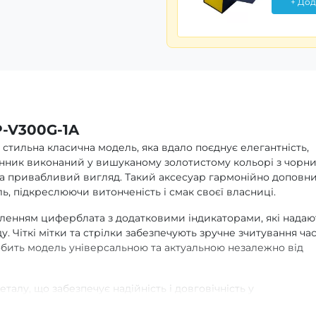
+ Дод
P-V300G-1A
 стильна класична модель, яка вдало поєднує елегантність,
динник виконаний у вишуканому золотистому кольорі з чорн
а привабливий вигляд. Такий аксесуар гармонійно доповн
ль, підкреслюючи витонченість і смак своєї власниці.
енням циферблата з додатковими індикаторами, які надаю
 Чіткі мітки та стрілки забезпечують зручне зчитування час
бить модель універсальною та актуальною незалежно від
талу, що забезпечує надійність і довговічність у
фортно фіксується на зап’ясті та не викликає дискомфорту