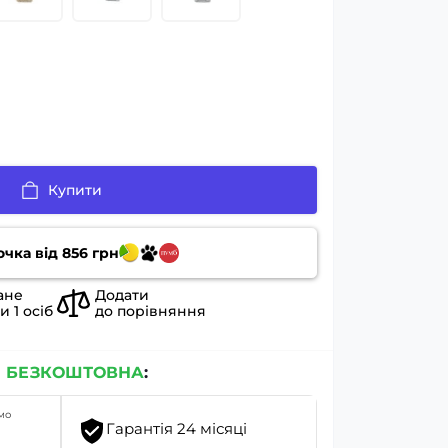
Купити
очка від
856
грн
ане
Додати
ли
1
осіб
до порівняння
я
БЕЗКОШТОВНА
:
мо
Гарантія 24 місяці