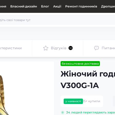
ання
Власний дизайн
Блог
Акції
Ремонт годинників
Дропшип
ктеристики
Відгуків
Питан
10
безкоштовна доставка
Жіночий год
V300G-1A
15+ купили
у наявності
34
людей переглядають зара