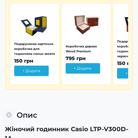
Подарунков
Подарункова картонна
Коробочка дерево
коробочка 
коробочка для
Wood Premium
годинника 
годинника синьо-жовта
червона
795 грн
150 грн
150 грн
+ Додати
+ Додати
+ Дод
Опис
Жіночий годинник Casio LTP-V300D-