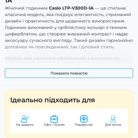
1A
Жіночий годинник
Casio LTP-V300D-1A
— це стильна
класична модель, яка поєднує елегантність, стриманий
дизайн і практичність для щоденного використання.
Годинник виконаний у сріблястому кольорі з темним
циферблатом, що створює виразний контраст і надає
аксесуару сучасного вигляду. Такий дизайн гармонійно
доповнює як повсякденний, так і діловий стиль.
Модель має лаконічне оформлення з акцентом на
зручність і читабельність. Темний циферблат
забезпечує чітке відображення часу, а додаткові
Показати повністю
індикатори додають функціональності без
перевантаження дизайну. Акуратний корпус із
плавними формами виглядає естетично на зап’ясті та
підкреслює витонченість моделі.
Ідеально підходить для
Металевий браслет забезпечує надійну фіксацію та
комфорт під час щоденного носіння. Якісні матеріали
гарантують довговічність і стійкість до зношування.
На щодень
Офіс / Бізнес
Подарунок
Для жінок
Завдяки продуманій конструкції годинник зручно
сидить на зап’ясті та підходить для тривалого