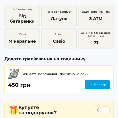
Тип механізму
Матеріал корпусу
Водонепроникність
Від
Латунь
3 ATM
батарейки
Ширина без заводної
Скло
Бренд
голівки, мм
Мінеральне
Casio
31
Додати гравіювання на годиннику
Ім'я, дата, побажання - пам'ятно на роки
450 грн
Додати
Купуєте
на подарунок?