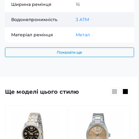
Якщо у вас виникли запитання щодо характеристик
Ширина ремінця
16
або особливостей моделі, зверніться до менеджера
для консультації. Фахівець допоможе уточнити всі
Водонепроникність
3 ATM
деталі та надасть необхідну інформацію.
Матеріал ремінця
Метал
Показати ще
Ще моделі цього стилю