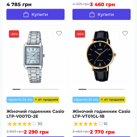
4 785 грн
4 325 грн
3 460 грн
Купити
Купити
-20%
-20%
⭐ хіт продажів
⭐ хіт продажів
гарантія 24 міс
гарантія 24 міс
Жіночий годинник Casio
Жіночий годинник Casio
LTP-V007D-2E
LTP-VT01GL-1B
30
10
2 863 грн
2 290 грн
3 463 грн
2 770 грн