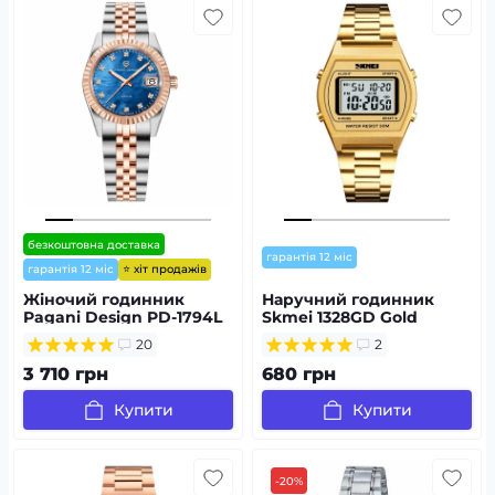
безкоштовна доставка
гарантія 12 міс
⭐ хіт продажів
гарантія 12 міс
Жіночий годинник
Наручний годинник
Pagani Design PD-1794L
Skmei 1328GD Gold
Silver-Rose Gold-Blue
20
2
3 710 грн
680 грн
Купити
Купити
-20%