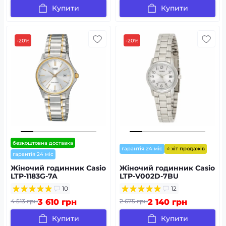
Купити
Купити
-20%
-20%
безкоштовна доставка
⭐ хіт продажів
гарантія 24 міс
гарантія 24 міс
Жіночий годинник Casio
Жіночий годинник Casio
LTP-1183G-7A
LTP-V002D-7BU
10
12
4 513 грн
3 610 грн
2 675 грн
2 140 грн
Купити
Купити