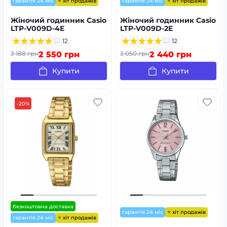
⭐ хіт продажів
⭐ хіт продажів
гарантія 24 міс
гарантія 24 міс
Жіночий годинник Casio
Жіночий годинник Casio
LTP-V009D-4E
LTP-V009D-2E
12
12
3 188 грн
2 550 грн
3 050 грн
2 440 грн
Купити
Купити
-20%
безкоштовна доставка
⭐ хіт продажів
гарантія 24 міс
⭐ хіт продажів
гарантія 24 міс