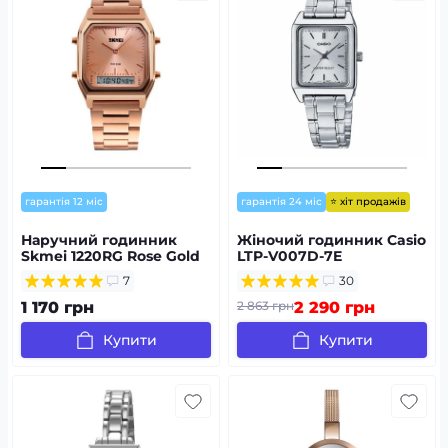
⭐ хіт продажів
гарантія 12 міс
гарантія 24 міс
Наручний годинник
Жіночий годинник Casio
Skmei 1220RG Rose Gold
LTP-V007D-7E
7
30
1 170 грн
2 863 грн
2 290 грн
Купити
Купити