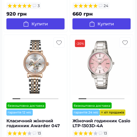
Silver
3
24
920 грн
660 грн
Купити
Купити
-20%
безкоштовна доставка
безкоштовна доставка
⭐ хіт продажів
гарантія 12 міс
гарантія 24 міс
Класичний жіночий
Жіночий годинник Casio
годинник Awarder 047
LTP-1303D-4A
Де би не була
13
13