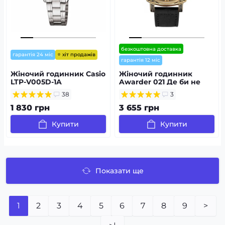
безкоштовна доставка
⭐ хіт продажів
гарантія 24 міс
гарантія 12 міс
Жіночий годинник Casio
Жіночий годинник
LTP-V005D-1A
Awarder 021 Де би не
була Gold-Black-Black
38
3
1 830 грн
3 655 грн
Купити
Купити
Показати ще
1
2
3
4
5
6
7
8
9
>