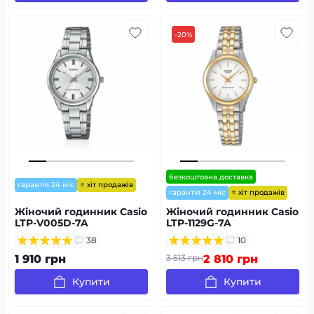
-20%
безкоштовна доставка
⭐ хіт продажів
гарантія 24 міс
⭐ хіт продажів
гарантія 24 міс
Жіночий годинник Casio
Жіночий годинник Casio
LTP-V005D-7A
LTP-1129G-7A
38
10
1 910 грн
3 513 грн
2 810 грн
Купити
Купити