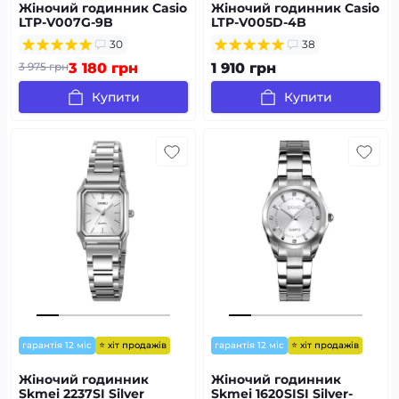
Жіночий годинник Casio
Жіночий годинник Casio
LTP-V007G-9B
LTP-V005D-4B
30
38
3 975 грн
3 180 грн
1 910 грн
Купити
Купити
⭐ хіт продажів
⭐ хіт продажів
гарантія 12 міс
гарантія 12 міс
Жіночий годинник
Жіночий годинник
Skmei 2237SI Silver
Skmei 1620SISI Silver-