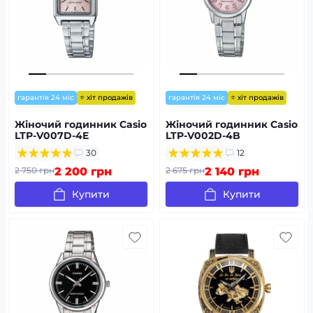
⭐ хіт продажів
⭐ хіт продажів
гарантія 24 міс
гарантія 24 міс
Жіночий годинник Casio
Жіночий годинник Casio
LTP-V007D-4E
LTP-V002D-4B
30
12
2 750 грн
2 200 грн
2 675 грн
2 140 грн
Купити
Купити