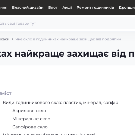
ання
Власний дизайн
Блог
Акції
Ремонт годинників
Дропшип
фхаки
Яке скло в годинниках найкраще захищає від подряпин
ках найкраще захищає від 
Зміст
Види годинникового скла: пластик, мінерал, сапфір
Акрилове скло
Мінеральне скло
Сапфірове скло