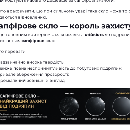
ни коштують набагато дешевше за сапфірові аналоги.
то враховувати, що при сильному ударі таке скло може трі
ддаються відновленню.
апфірове скло — король захист
що головним критерієм є максимальна
стійкість
до подряпин
лишається
сапфірове
скло.
го переваги:
адзвичайно висока твердість;
майже повна несприйнятливість до побутових подряпин;
тривале збереження прозорості;
преміальний зовнішній вигляд.