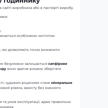
у годиннику
 сайті виробника або в паспорті виробу.
наки:
;
начається особливою чистотою
, які дозволяють точно визначити
ом безумовно залишається
сапфірове
нду
воно здатне роками зберігати
сті, чудовим рішенням стане
мінеральне
овий рівень захисту без значного
 та умов експлуатації, адже правильно
динника.