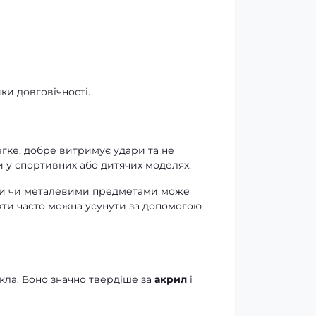
ики довговічності.
гке, добре витримує удари та не
и у спортивних або дитячих моделях.
чами чи металевими предметами може
екти часто можна усунути за допомогою
кла. Воно значно твердіше за
акрил
і