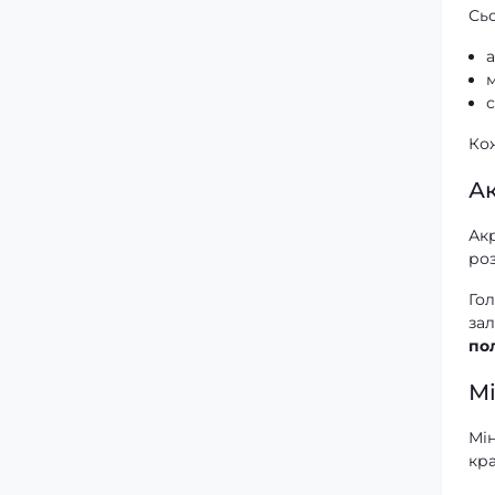
Сьо
с
Ко
А
Акр
роз
Го
за
по
М
Мін
кр