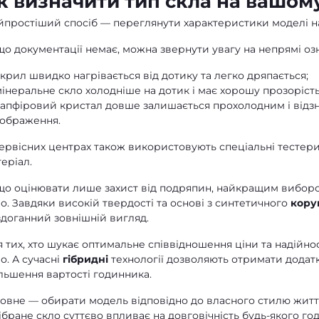
к визначити тип скла на вашом
йпростіший спосіб — переглянути характеристики моделі на
о документації немає, можна звернути увагу на непрямі оз
крил швидко нагрівається від дотику та легко дряпається;
інеральне скло холодніше на дотик і має хорошу прозорість
сапфіровий кристал довше залишається прохолодним і відз
зображення.
ервісних центрах також використовують спеціальні тестери
еріал.
що оцінювати лише захист від подряпин, найкращим вибор
о. Завдяки високій твердості та основі з синтетичного
кору
здоганний зовнішній вигляд.
 тих, хто шукає оптимальне співвідношення ціни та надійно
о. А сучасні
гібридні
технології дозволяють отримати додатк
льшення вартості годинника.
овне — обирати модель відповідно до власного стилю життя
ібране скло суттєво впливає на довговічність будь-якого го