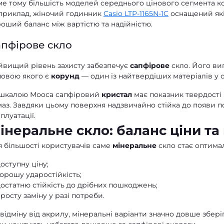
ме тому більшість моделей середнього цінового сегмента к
приклад, жіночий годинник
Casio LTP-1165N-1C
оснащений які
оший баланс між вартістю та надійністю.
пфірове скло
йвищий рівень захисту забезпечує
сапфірове
скло. Його ви
новою якого є
корунд
— один із найтвердіших матеріалів у св
 шкалою Мооса сапфіровий
кристал
має показник твердості 
аз. Завдяки цьому поверхня надзвичайно стійка до появи по
плуатації.
інеральне скло: баланс ціни та 
я більшості користувачів саме
мінеральне
скло стає оптима
оступну ціну;
орошу ударостійкість;
остатню стійкість до дрібних пошкоджень;
росту заміну у разі потреби.
відміну від акрилу, мінеральні варіанти значно довше збе