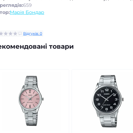
реглядів:
659
тор:
Марія Бондар
Відгуків: 0
екомендовані товари