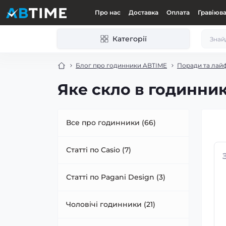
Про нас
Доставка
Оплата
Гравіюв
Категорії
Блог про годинники ABTIME
Поради та лай
Яке скло в годинни
Все про годинники (66)
Статті по Casio (7)
Статті по Pagani Design (3)
Чоловічі годинники (21)