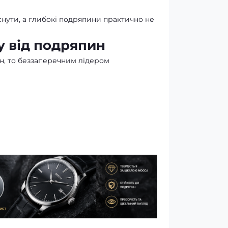
снути, а глибокі подряпини практично не
у від подряпин
, то беззаперечним лідером