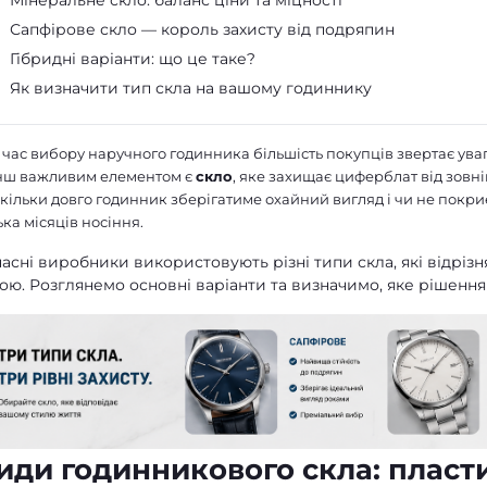
Мінеральне скло: баланс ціни та міцності
Сапфірове скло — король захисту від подряпин
Гібридні варіанти: що це таке?
Як визначити тип скла на вашому годиннику
 час вибору наручного годинника більшість покупців звертає уваг
нш важливим елементом є
скло
, яке захищає циферблат від зовні
кільки довго годинник зберігатиме охайний вигляд і чи не пок
ька місяців носіння.
асні виробники використовують різні типи скла, які відрізн
ою. Розглянемо основні варіанти та визначимо, яке рішенн
иди годинникового скла: пласти