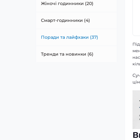
Жіночі годинники (20)
Смарт-годинники (4)
Поради та лайфхаки (37)
Під
ме
Тренди та новинки (6)
нас
кіл
Суч
цін
В