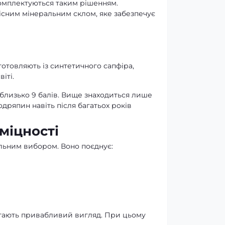
омплектуються таким рішенням.
сним мінеральним склом, яке забезпечує
готовляють із синтетичного сапфіра,
іті.
близько 9 балів. Вище знаходиться лише
дряпин навіть після багатьох років
міцності
льним вибором. Воно поєднує:
рігають привабливий вигляд. При цьому