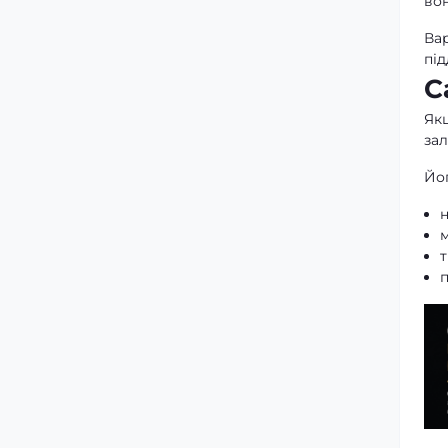
во
Вар
пі
С
Як
за
Йо
н