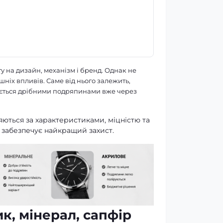
у на дизайн, механізм і бренд. Однак не
шніх впливів. Саме від нього залежить,
риється дрібними подряпинами вже через
яються за характеристиками, міцністю та
я забезпечує найкращий захист.
к, мінерал, сапфір