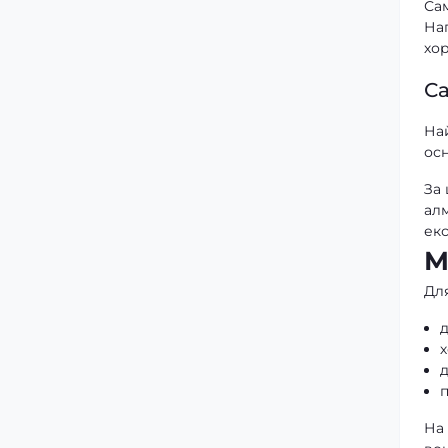
Са
На
хор
Са
На
ос
За
алм
екс
М
Дл
д
х
д
п
На 