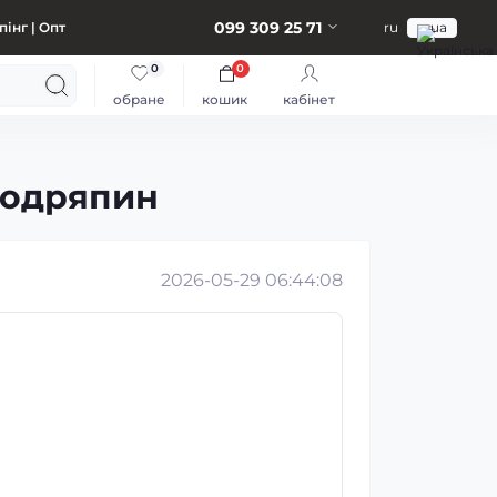
099 309 25 71
інг | Опт
ru
ua
0
0
обране
кошик
кабінет
подряпин
2026-05-29 06:44:08