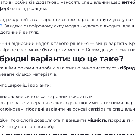
гато виробників додатково наносять спеціальний шар
антиб
ферблата під сонцем.
ред моделей із сапфіровим склом варто звернути увагу на 
2
. Завдяки сапфіровому склу модель чудово підходить для щ
здоганний вигляд.
ний відносний недолік такого рішення — вища вартість. Крі
пфірове скло може бути трохи менш стійким до дуже сильни
ібридні варіанти: що це таке?
танніми роками виробники активно використовують
гібрид
еваги кількох матеріалів.
йпоширеніші варіанти:
інеральне скло із сапфіровим покриттям;
загартоване мінеральне скло з додатковими захисними шар
омбіновані гібридні варіанти на основі сапфіра та спеціальн
дібні технології дозволяють підвищити
міцність
, покращити
йнятну вартість виробу.