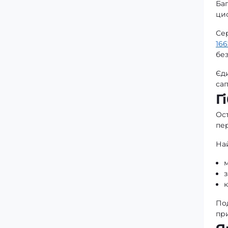
Ба
ци
Се
166
бе
Єди
са
Г
Ос
пер
На
м
к
По
при