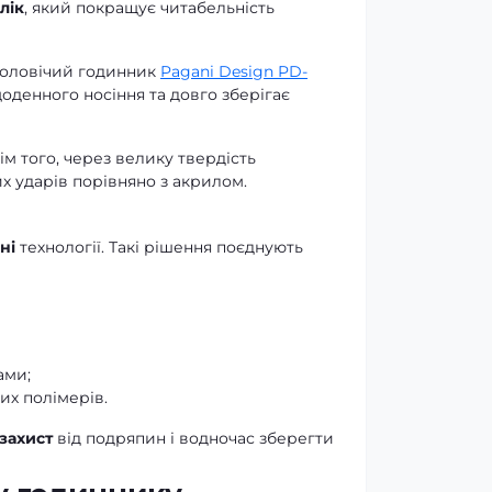
лік
, який покращує читабельність
чоловічий годинник
Pagani Design PD-
оденного носіння та довго зберігає
м того, через велику твердість
х ударів порівняно з акрилом.
ні
технології. Такі рішення поєднують
ами;
их полімерів.
захист
від подряпин і водночас зберегти