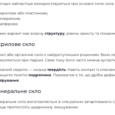
годні найчастіше використовуються три основні типи скла:
акрилове або пластикове;
мінеральне;
апфірове.
жен варіант має власну
структуру
, рівень захисту та показн
крилове скло
ил або органічне скло є найдоступнішим рішенням. Воно ле
колюється при падінні. Саме тому його часто можна зустріт
ловний недолік — низька
твердість
. Навіть контакт із клю
лишити помітні
подряпини
. Перевагою є те, що дрібні деф
лірування
.
інеральне скло
еральне скло виготовляється зі спеціально загартованого с
аще протистоїть щоденному зношуванню.