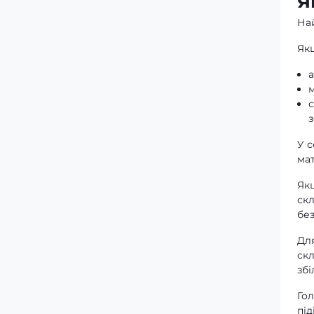
Я
На
Якщ
а
м
У с
мат
Як
скл
бе
Для
скл
збі
Гол
під