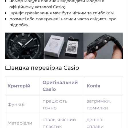
номер модуля повинен відповідати моделі в
офіційному каталозі Casio;
шрифт гравіювання має бути чітким та глибоким;
розмиті або поверхневі написи часто свідчать про
підробку.
Швидка перевірка Casio
Оригінальний
Критерій
Копія
Casio
працюють
затримки,
Функції
точно
помилки
сталь, якісний
дешеві
Матеріали
пластик
сплави