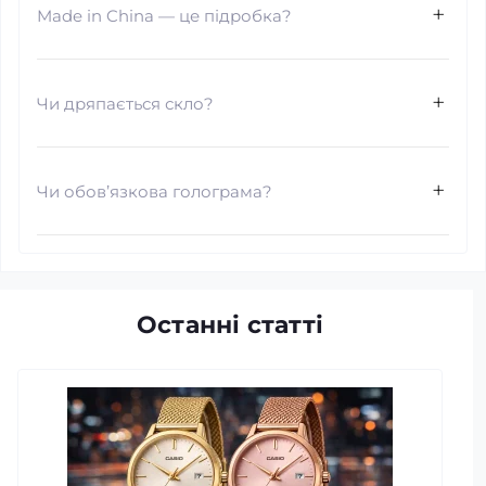
Made in China — це підробка?
Чи дряпається скло?
Чи обов’язкова голограма?
Останні статті