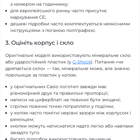
з номером на годиннику;
для європейського ринку часто присутнє
маркування CE;
дешеві підробки часто комплектуються неякісними
інструкціями з поганою поліграфією.
3. Оцініть корпус і скло
Оригінальні моделі використовують мінеральне скло
або ударостійкий пластик (у
G-Shock
). Питання «чи
дряпається скло» — так, мінеральне може, але значно
повільніше за пластик у копіях.
у оригінальних Casio логотип завжди має
рівномірний друк та правильні пропорції;
написи на циферблаті не повинні бути зміщені;
стрілки повинні точно потрапляти у поділки;
у копіях часто помітні нерівні зазори між корпусом і
ремінцем;
кнопки можуть натискатися надто легко або навпаки
занадто туго.
багато підробок використовують дешевше