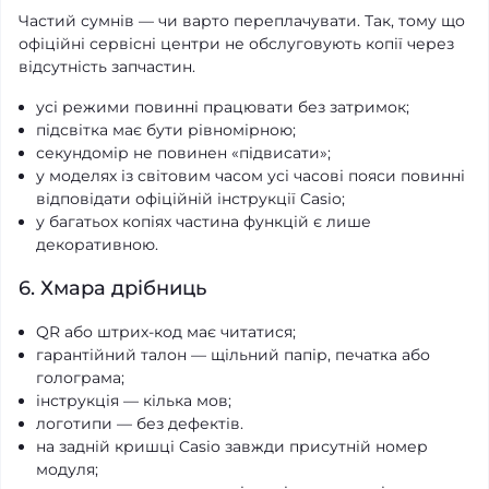
Частий сумнів — чи варто переплачувати. Так, тому що
офіційні сервісні центри не обслуговують копії через
відсутність запчастин.
усі режими повинні працювати без затримок;
підсвітка має бути рівномірною;
секундомір не повинен «підвисати»;
у моделях із світовим часом усі часові пояси повинні
відповідати офіційній інструкції Casio;
у багатьох копіях частина функцій є лише
декоративною.
6. Хмара дрібниць
QR або штрих-код має читатися;
гарантійний талон — щільний папір, печатка або
голограма;
інструкція — кілька мов;
логотипи — без дефектів.
на задній кришці Casio завжди присутній номер
модуля;