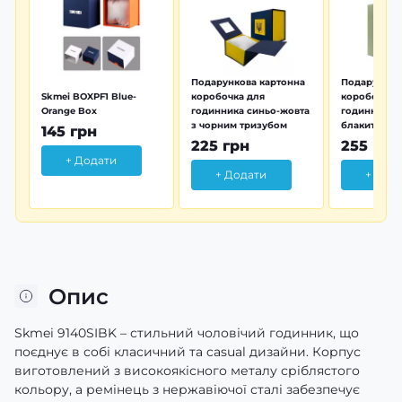
Подарункова картонна
Подарунков
Skmei BOXPF1 Blue-
коробочка для
коробочка 
Orange Box
годинника синьо-жовта
годинника з
з чорним тризубом
блакитна тр
145 грн
225 грн
255 грн
+ Додати
+ Додати
+ Дод
Опис
Skmei 9140SIBK – стильний чоловічий годинник, що
поєднує в собі класичний та casual дизайни. Корпус
виготовлений з високоякісного металу сріблястого
кольору, а ремінець з нержавіючої сталі забезпечує