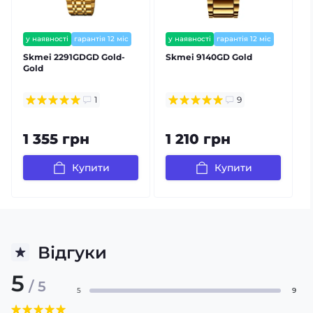
у наявності
гарантія 12 міс
у наявності
гарантія 12 міс
залишилось мало
Skmei 2291GDGD Gold-
Skmei 9140GD Gold
S
Gold
B
1
9
1 355 грн
1 210 грн
Купити
Купити
Відгуки
5
/ 5
5
9