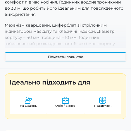
комфорт під час носіння. Годинник водонепроникний
до 30 м, що робить його ідеальним для повсякденного
використання.
Механізм кварцовий, циферблат зі стрілочним
індикатором має дату та класичні індекси. Діаметр
корпусу – 40 мм, товщина – 10 мм. Годинник
забезпечений розкладною застібкою і має ширину
ремінця 22 мм.
Показати повністю
Завдяки стильному оформленню та функціональності,
Skmei 9140SIBK стане чудовим доповненням до вашого
образу. Гарантія – 12 місяців. Вага годинника – 110 г.
Країна виробництва – Китай.
Ідеально підходить для
На щодень
Офіс / Бізнес
Подарунок