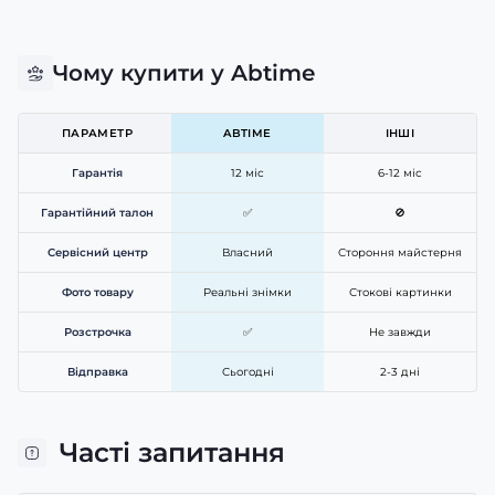
Чому купити у Abtime
ПАРАМЕТР
ABTIME
ІНШІ
Гарантія
12 міс
6-12 міс
Гарантійний талон
✅
🚫
Сервісний центр
Власний
Стороння майстерня
Фото товару
Реальні знімки
Стокові картинки
Розстрочка
✅
Не завжди
Відправка
Сьогодні
2-3 дні
Часті запитання