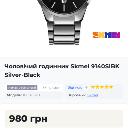
Чоловічий годинник Skmei 9140SIBK
Silver-Black
Відгуки:
5+ купили
9
немає в наявності
Модель:
1080-1028
Виробник:
Skmei
980 грн