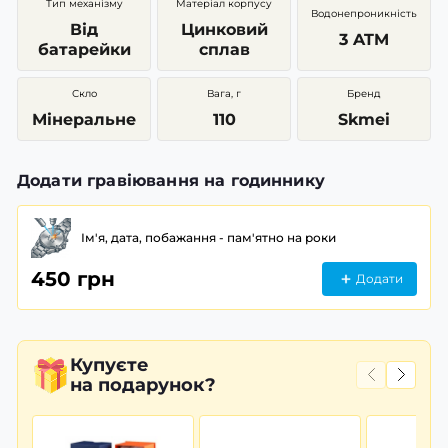
Тип механізму
Матеріал корпусу
Водонепроникність
Від
Цинковий
3 ATM
батарейки
сплав
Скло
Вага, г
Бренд
Мінеральне
110
Skmei
Додати гравіювання на годиннику
Ім'я, дата, побажання - пам'ятно на роки
450 грн
Додати
Купуєте
на подарунок?