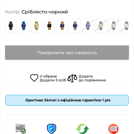
Колір:
Сріблясто-чорний
Повідомити про наявність
У
обране
Додати
Додали
3
осіб
до порівняння
Оригінал Skmei з офіційною гарантією 1 рік