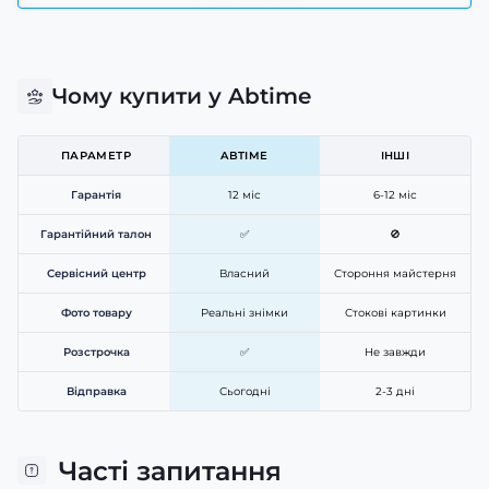
Чому купити у Abtime
ПАРАМЕТР
ABTIME
ІНШІ
Гарантія
12 міс
6-12 міс
Гарантійний талон
✅
🚫
Сервісний центр
Власний
Стороння майстерня
Фото товару
Реальні знімки
Стокові картинки
Розстрочка
✅
Не завжди
Відправка
Сьогодні
2-3 дні
Часті запитання