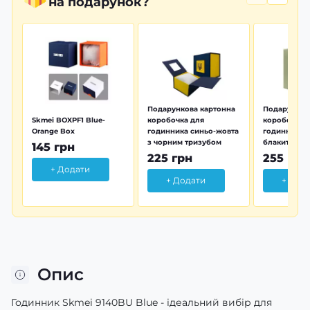
на подарунок?
Подарункова картонна
Подарунков
Skmei BOXPF1 Blue-
коробочка для
коробочка 
Orange Box
годинника синьо-жовта
годинника з
з чорним тризубом
блакитна тр
145 грн
225 грн
255 грн
+ Додати
+ Додати
+ Дод
Опис
Годинник Skmei 9140BU Blue - ідеальний вибір для