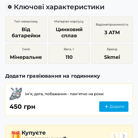
Ключові характеристики
Тип механізму
Матеріал корпусу
Водонепроникність
Від
Цинковий
3 ATM
батарейки
сплав
Скло
Вага, г
Бренд
Мінеральне
110
Skmei
Додати гравіювання на годиннику
Ім'я, дата, побажання - пам'ятно на роки
450 грн
Додати
Купуєте