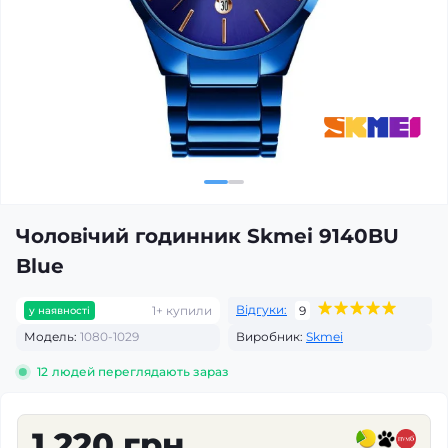
Чоловічий годинник Skmei 9140BU
Blue
Відгуки:
1+ купили
9
у наявності
Модель:
1080-1029
Виробник:
Skmei
12
людей переглядають зараз
1 220 грн