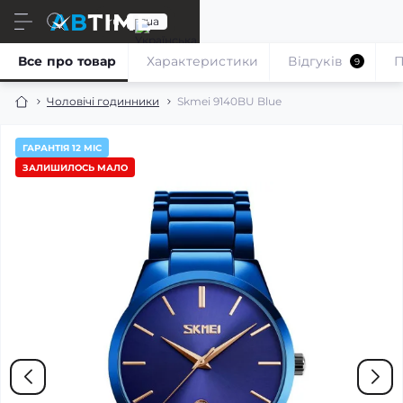
ru
ua
Все про товар
Характеристики
Відгуків
П
9
Чоловічі годинники
Skmei 9140BU Blue
ГАРАНТІЯ 12 МІС
ЗАЛИШИЛОСЬ МАЛО