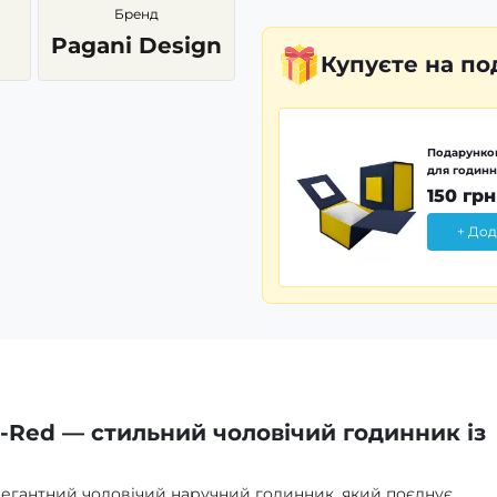
Бренд
Pagani Design
Купуєте
на по
Подарунков
для годинн
150 грн
+ Дод
er-Red — стильний чоловічий годинник із
егантний чоловічий наручний годинник, який поєднує