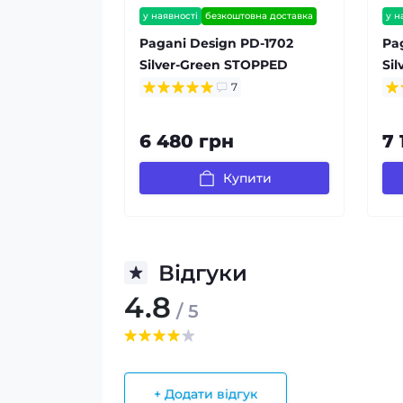
у наявності
безкоштовна доставка
у н
гарантія 12 міс
гар
Pagani Design PD-1702
Pa
Silver-Green STOPPED
Sil
7
6 480 грн
7 
Купити
Відгуки
4.8
/ 5
+ Додати відгук