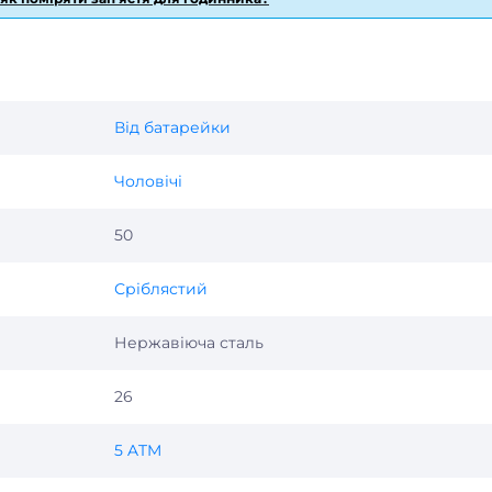
й стрілки на циферблаті.
чої сталі забезпечує зручну посадку на зап’ясті.
я елегантності й динаміки.
айвих ускладнень у повсякденному житті.
Від батарейки
ий вибір для тих, хто хоче стильний і водночас практичний
альність, додасть впевненості та стане стильним аксесуаром
Чоловічі
тетику з функціональністю, необхідною в щоденному житті.
50
Сріблястий
Нержавіюча сталь
26
5 ATM