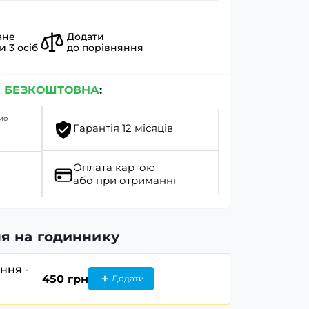
ане
Додати
ли
3
осіб
до порівняння
я
БЕЗКОШТОВНА
:
мо
Гарантія 12 місяців
Оплата картою
або при отриманні
я на годиннику
ання -
450 грн
Додати