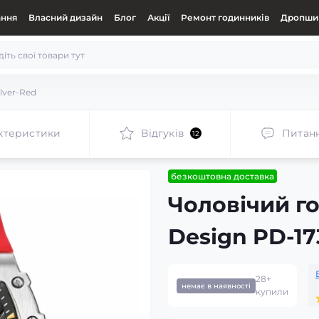
ання
Власний дизайн
Блог
Акції
Ремонт годинників
Дропшип
lver-Red
ктеристики
Відгуків
Питан
12
безкоштовна доставка
Чоловічий г
Design PD-17
28+
немає в наявності
купили