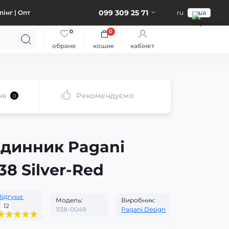
099 309 25 71
інг | Опт
ru
ua
0
0
обране
кошик
кабінет
ня
Рекомендуємо
0
одинник Pagani
38 Silver-Red
Відгуки:
Модель:
Виробник:
12
1138-0049
Pagani Design