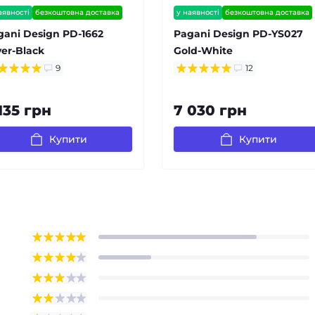
аявності
безкоштовна доставка
у наявності
безкоштовна доставка
антія 12 міс
гарантія 12 міс
gani Design PD-1662
Pagani Design PD-YS027
ver-Black
Gold-White
9
12
135 грн
7 030 грн
Купити
Купити