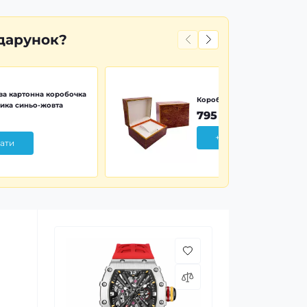
дарунок?
а картонна коробочка
Коробочка дерево Wood Pr
ика синьо-жовта
795 грн
+ Додати
ати