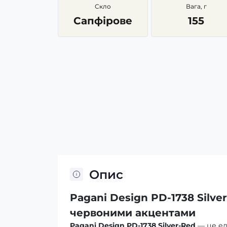
Скло
Вага, г
Сапфірове
155
Опис
Pagani Design PD-1738 Silv
червоними акцентами
Pagani Design PD-1738 Silver-Red
— це ел