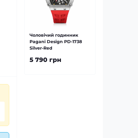
Чоловічий годинник
Pagani Design PD-1738
Silver-Red
к
5 790 грн
ного
 й
 —
1738