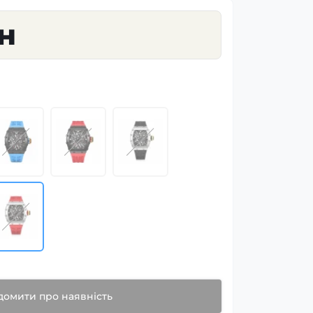
рн
домити про наявність