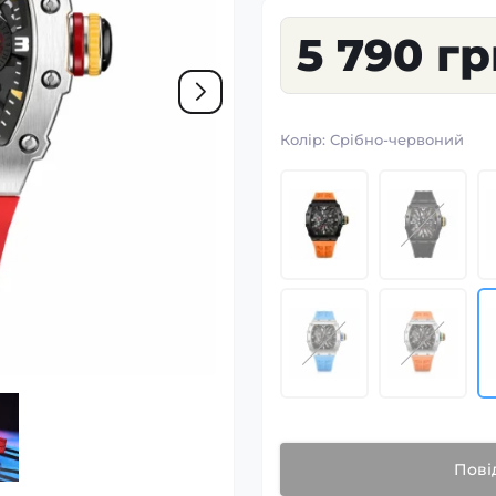
5 790 г
Колір:
Срібно-червоний
Пові