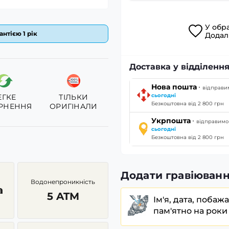
У
обр
антією 1 рік
Дода
Доставка у відділенн
·
Нова пошта
відправи
сьогодні
ЕГКЕ
ТІЛЬКИ
Безкоштовна від 2 800 грн
РНЕННЯ
ОРИГІНАЛИ
·
Укрпошта
відправимо
сьогодні
Безкоштовна від 2 800 грн
Додати гравіюванн
Водонепроникність
а
5 ATM
Ім'я, дата, побаж
пам'ятно на роки