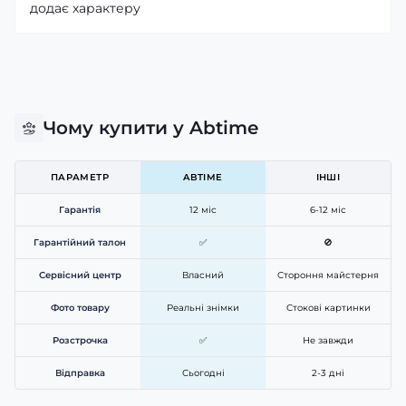
додає характеру
Чому купити у Abtime
ПАРАМЕТР
ABTIME
ІНШІ
Гарантія
12 міс
6-12 міс
Гарантійний талон
✅
🚫
Сервісний центр
Власний
Стороння майстерня
Фото товару
Реальні знімки
Стокові картинки
Розстрочка
✅
Не завжди
Відправка
Сьогодні
2-3 дні