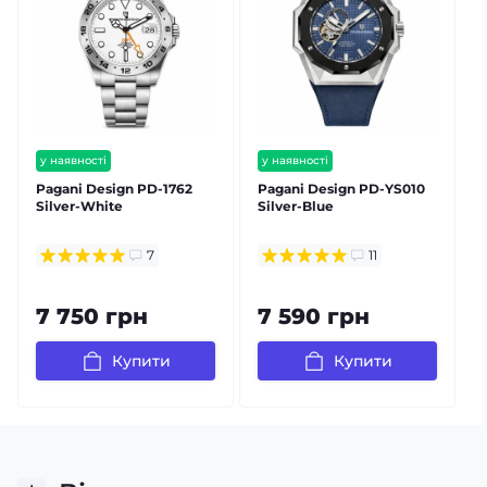
у наявності
у наявності
безкоштовна доставка
безкоштовна доставка
Pagani Design PD-1762
Pagani Design PD-YS010
P
гарантія 12 міс
гарантія 12 міс
Silver-White
Silver-Blue
S
залишилось мало
7
11
7 750 грн
7 590 грн
Купити
Купити