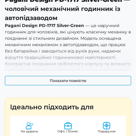
чоловічий механічний годинник із
автопідзаводом
Pagani Design PD-1717 Silver-Green
— це наручний
годинник для чоловіків, які цінують класичну механіку в
поєднанні зі стильним дизайном. Модель оснащена
механічним механізмом з автопідзаводом, що працює
без батарейки і заводиться від рухів руки, надаючи
відчуття традиційної годинникової майстерності.
Контрастне поєднання сріблястого корпусу та зеленого
циферблата створює елегантний вигляд, який чудово
виглядає як у повсякденному, так і у більш
Показати повністю
формальному стилі.
Переваги та особливості
Ідеально підходить для
Дизайн
Pagani Design PD-1717 Silver-Green
базується на
гармонійному поєднанні корпусу з нержавіючої сталі та
виразного зеленого циферблату з чіткими мітками й
стрілками, що забезпечують зручне зчитування часу
На щодень
Офіс / Бізнес
Подарунок
незалежно від умов освітлення. Автоматичний