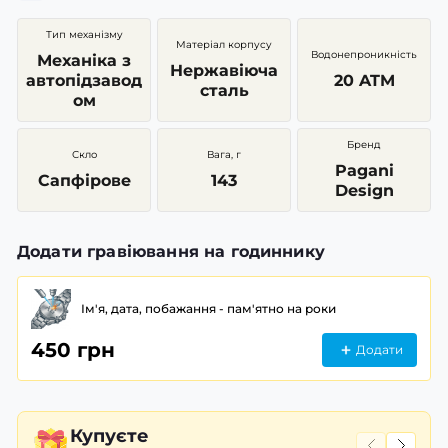
Тип механізму
Матеріал корпусу
Водонепроникність
Механіка з
Нержавіюча
автопідзавод
20 ATM
сталь
ом
Бренд
Скло
Вага, г
Pagani
Сапфірове
143
Design
Додати гравіювання на годиннику
Ім'я, дата, побажання - пам'ятно на роки
450 грн
Додати
Купуєте