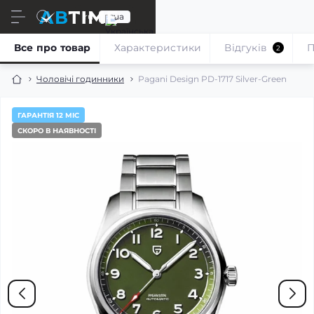
ru
ua
Все про товар
Характеристики
Відгуків
П
2
Чоловічі годинники
Pagani Design PD-1717 Silver-Green
ГАРАНТІЯ 12 МІС
СКОРО В НАЯВНОСТІ