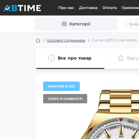
Про нас
Доставка
Оплата
Гравіюв
Категорії
Чоловічі годинники
Curren 8375 Gold-White
Все про товар
Відгу
ГАРАНТІЯ 12 МІС
СКОРО В НАЯВНОСТІ