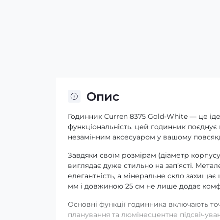
Опис
Годинник Curren 8375 Gold-White — це іде
функціональність. цей годинник поєднує в
незамінним аксесуаром у вашому повсяк
Завдяки своїм розмірам (діаметр корпусу
виглядає дуже стильно на зап’ясті. Мета
елегантність, а мінеральне скло захища
мм і довжиною 25 см не лише додає комф
Основні функції годинника включають то
планування та люмінесцентне підсвічуванн