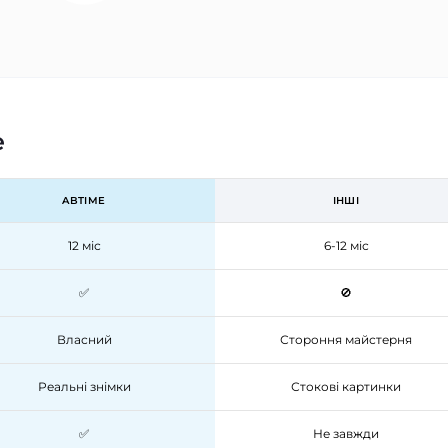
e
ABTIME
ІНШІ
12 міс
6-12 міс
✅
🚫
Власний
Стороння майстерня
Реальні знімки
Стокові картинки
✅
Не завжди