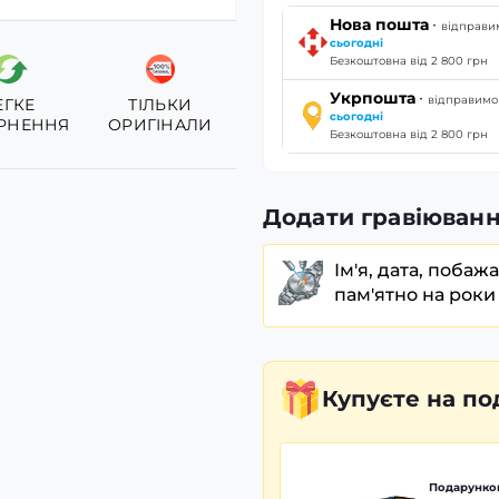
·
Нова пошта
відправи
сьогодні
Безкоштовна від 2 800 грн
·
Укрпошта
відправимо
ЕГКЕ
ТІЛЬКИ
сьогодні
РНЕННЯ
ОРИГІНАЛИ
Безкоштовна від 2 800 грн
Додати гравіюванн
Ім'я, дата, побаж
пам'ятно на роки
Купуєте
на по
Подарунков