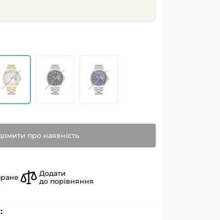
домити про наявність
Додати
бране
до порівняння
: