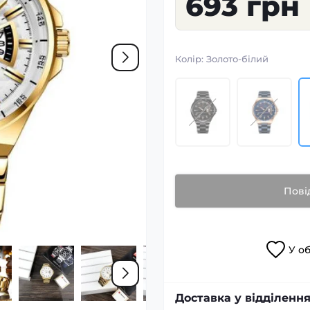
693 грн
Колір:
Золото-білий
Пові
У
о
Доставка у відділення