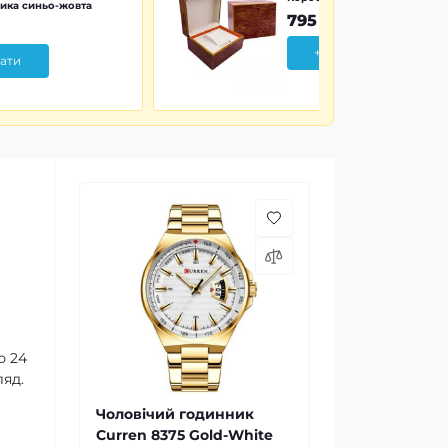
ика синьо-жовта
795 грн
+ Додати
ати
ю 24
ляд.
Чоловічий годинник
Curren 8375 Gold-White