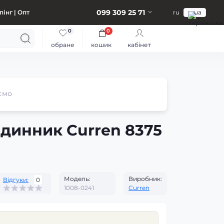
099 309 25 71
інг | Опт
ru
ua
0
0
обране
кошик
кабінет
ємо
одинник Curren 8375
Модель:
Виробник:
Відгуки:
0
1008-0241
Curren