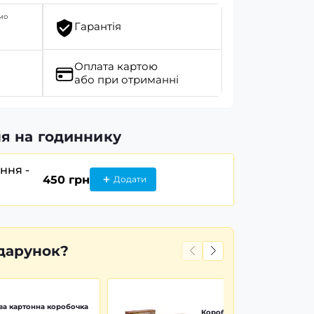
мо
Гарантія
Оплата картою
або при отриманні
я на годиннику
ання -
450 грн
Додати
дарунок?
а картонна коробочка
Коробочка дерево Wood Pr