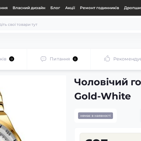
ання
Власний дизайн
Блог
Акції
Ремонт годинників
Дропшип
ків
Питання
Рекоменду
0
0
Чоловічий г
Gold-White
немає в наявності