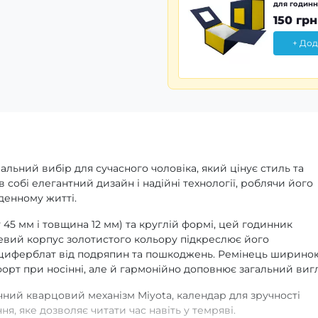
для годинн
150 грн
+ Дод
альний вибір для сучасного чоловіка, який цінує стиль та
 собі елегантний дизайн і надійні технології, роблячи його
денному житті.
 45 мм і товщина 12 мм) та круглій формі, цей годинник
левий корпус золотистого кольору підкреслює його
є циферблат від подряпин та пошкоджень. Ремінець ширино
орт при носінні, але й гармонійно доповнює загальний виг
чний кварцовий механізм Miyota, календар для зручності
я, яке дозволяє читати час навіть у темряві.