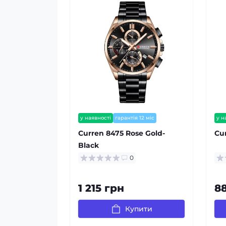
у наявності
гарантія 12 міс
у н
Сurren 8475 Rose Gold-
Сur
Black
0
1 215 грн
8
Купити