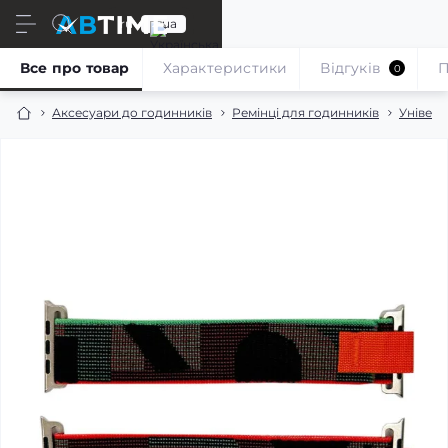
ru
ua
Все про товар
Характеристики
Відгуків
П
0
Аксесуари до годинників
Ремінці для годинників
Універс