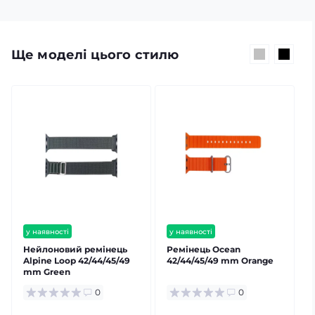
Ще моделі цього стилю
у наявності
у наявності
Нейлоновий ремінець
Ремінець Ocean
Alpine Loop 42/44/45/49
42/44/45/49 mm Orange
A
mm Green
m
0
0