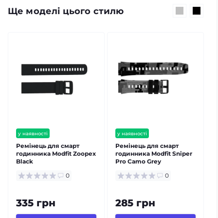
Ще моделі цього стилю
у наявності
у наявності
залишилось мало
Ремінець для смарт
Ремінець для смарт
годинника Modfit Zoopex
годинника Modfit Sniper
г
Black
Pro Camo Grey
0
0
335 грн
285 грн