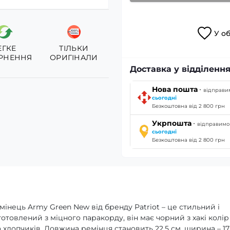
У
о
ЕГКЕ
ТІЛЬКИ
РНЕННЯ
ОРИГІНАЛИ
Доставка у відділення
·
Нова пошта
відправи
сьогодні
Безкоштовна від 2 800 грн
·
Укрпошта
відправимо
сьогодні
Безкоштовна від 2 800 грн
нець Army Green New від бренду Patriot – це стильний і
товлений з міцного паракорду, він має чорний з хакі колір 
та хлопчиків. Довжина ремінця становить 22,5 см, ширина – 17