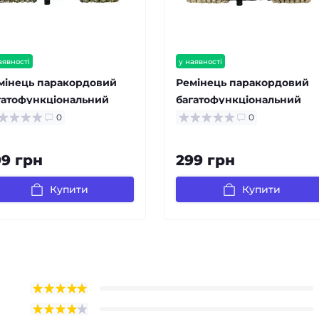
аявності
у наявності
мінець паракордовий
Ремінець паракордовий
гатофункціональний
багатофункціональний
mo Green
Khaki
0
0
99 грн
299 грн
Купити
Купити