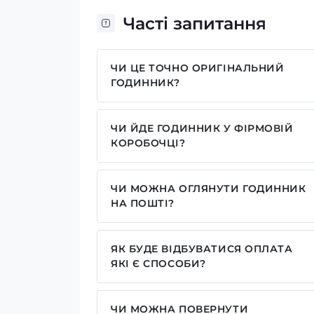
Часті запитання
ЧИ ЦЕ ТОЧНО ОРИГІНАЛЬНИЙ
ГОДИННИК?
Так, усі годинники у нас лише оригіна
ЧИ ЙДЕ ГОДИННИК У ФІРМОВІЙ
КОРОБОЧЦІ?
Для годинників бренду Casio, Pagani
брендовим надписом. Для бренду AWA
ЧИ МОЖНА ОГЛЯНУТИ ГОДИННИК
камуфляжну(в залежності класична мод
НА ПОШТІ?
запаковані без коробочки, проте, у ва
Так у нас дозволений огляд годинників
моделі годинника. Особливо якщо куп
наші подарункові коробочки.
ЯК БУДЕ ВІДБУВАТИСЯ ОПЛАТА
ЯКІ Є СПОСОБИ?
У нас досить широкий вибір способів 
реквізитами IBAN, оплата частинами ві
ЧИ МОЖНА ПОВЕРНУТИ