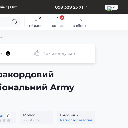
099 309 25 71
інг | Опт
ru
ua
0
0
обране
кошик
кабінет
ew
ня
Рекомендуємо
0
ракордовий
іональний Army
Модель:
Виробник:
и:
0
1051-0632
Patriot accessories