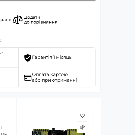
Додати
бране
до порівняння
:
мо
Гарантія 1 місяць
Оплата картою
або при отриманні
і
 мм,