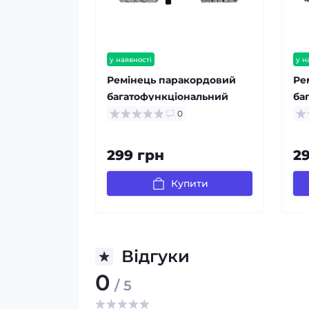
у наявності
у н
Ремінець паракордовий
Ре
багатофункціональний
ба
ACU New
Ca
0
299 грн
2
Купити
Відгуки
0
/ 5