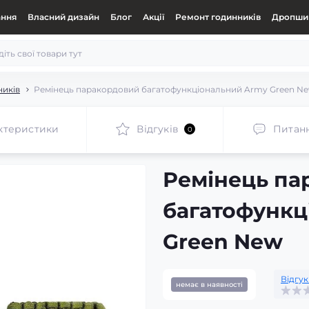
ання
Власний дизайн
Блог
Акції
Ремонт годинників
Дропшип
ників
Ремінець паракордовий багатофункціональний Army Green N
ктеристики
Відгуків
Питан
0
Ремінець па
багатофункц
Green New
Відгук
немає в наявності