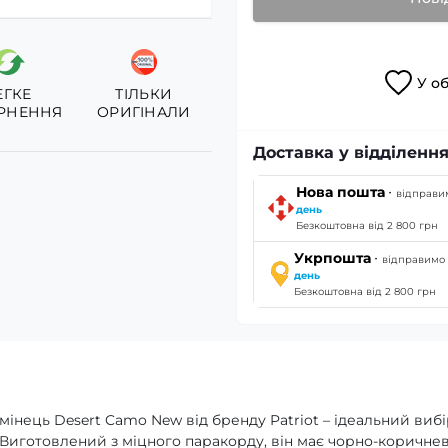
У
о
ЕГКЕ
ТІЛЬКИ
РНЕННЯ
ОРИГІНАЛИ
Доставка у відділення
·
Нова пошта
відправ
день
Безкоштовна від 2 800 грн
·
Укрпошта
відправим
день
Безкоштовна від 2 800 грн
нець Desert Camo New від бренду Patriot – ідеальний вибі
ів. Виготовлений з міцного паракорду, він має чорно-коричне