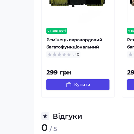
у наявності
у н
Ремінець паракордовий
Ре
багатофункціональний
ба
Army Green
De
0
299 грн
2
Купити
Відгуки
0
/ 5