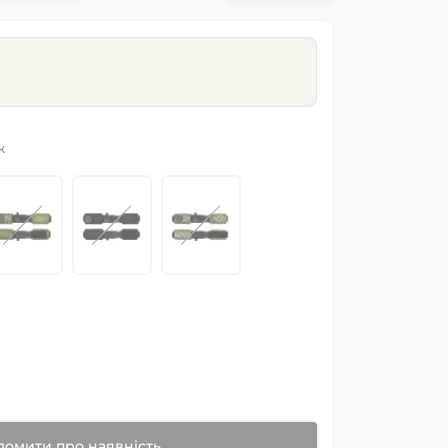
ж
домити про наявність