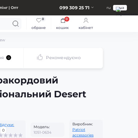
099 309 25 71
інг | Опт
ru
ua
0
0
обране
кошик
кабінет
New
ня
Рекомендуємо
0
ракордовий
іональний Desert
Виробник:
Відгуки:
Модель:
Patriot
0
1051-0634
accessories