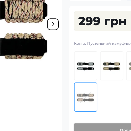
299 грн
Колір:
Пустельний камуфля
Пові