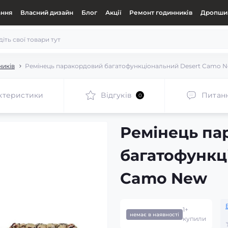
ання
Власний дизайн
Блог
Акції
Ремонт годинників
Дропшип
ників
Ремінець паракордовий багатофункціональний Desert Camo 
ктеристики
Відгуків
Питан
0
Ремінець па
багатофункц
Camo New
1+
немає в наявності
купили