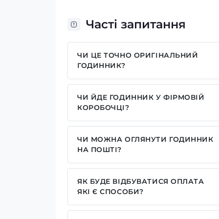
Часті запитання
ЧИ ЦЕ ТОЧНО ОРИГІНАЛЬНИЙ
ГОДИННИК?
Так, усі годинники у нас лише оригіна
ЧИ ЙДЕ ГОДИННИК У ФІРМОВІЙ
КОРОБОЧЦІ?
Для годинників бренду Casio, Pagani
брендовим надписом. Для бренду AWA
ЧИ МОЖНА ОГЛЯНУТИ ГОДИННИК
камуфляжну(в залежності класична мод
НА ПОШТІ?
запаковані без коробочки, проте, у ва
Так у нас дозволений огляд годинників
моделі годинника. Особливо якщо куп
наші подарункові коробочки.
ЯК БУДЕ ВІДБУВАТИСЯ ОПЛАТА
ЯКІ Є СПОСОБИ?
У нас досить широкий вибір способів 