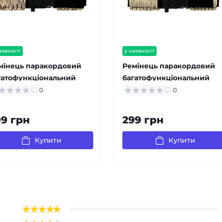
аявності
у наявності
мінець паракордовий
Ремінець паракордовий
гатофункціональний
багатофункціональний
sert Camo
Khaki
0
0
99 грн
299 грн
Купити
Купити