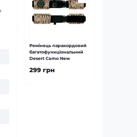
в
Ремінець паракордовий
багатофункціональний
Desert Camo New
299 грн