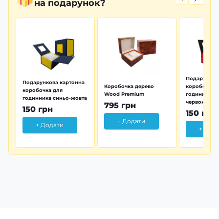
на подарунок?
Подарунков
Подарункова картонна
Коробочка дерево
коробочка 
коробочка для
Wood Premium
годинника 
годинника синьо-жовта
червона
795 грн
150 грн
150 грн
+ Додати
+ Додати
+ Дод