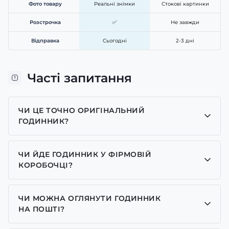
Фото товару
Реальні знімки
Стокові картинки
Розстрочка
✅
Не завжди
Відправка
Сьогодні
2-3 дні
Часті запитання
ЧИ ЦЕ ТОЧНО ОРИГІНАЛЬНИЙ
ГОДИННИК?
Так, усі годинники у нас лише оригінальні, ми є
представником багатьох брендів.
ЧИ ЙДЕ ГОДИННИК У ФІРМОВІЙ
КОРОБОЧЦІ?
Для годинників бренду Casio, Pagani Design,
GUARDO та GOODYEAR додаємо фірмові
ЧИ МОЖНА ОГЛЯНУТИ ГОДИННИК
коробочки із брендовим надписом. Для бренду
НА ПОШТІ?
AWARDER додаємо чорну із тризубом коробочку
Так у нас дозволений огляд годинників на пошті.
або камуфляжну(в залежності класична модель чи