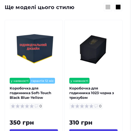
Ще моделі цього стилю
у наявності
гарантія 12 міс
у наявності
залишилось мало
Коробочка для
Коробочка для
годинника Soft-Touch
годинника 1023 чорна з
Black Blue-Yellow
тризубом
Індивідуальний дизайн
0
0
350 грн
310 грн