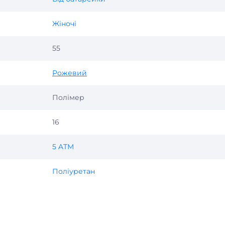
Жіночі
55
Рожевий
Полімер
16
5 ATM
Поліуретан