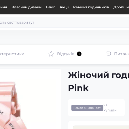
ання
Власний дизайн
Блог
Акції
Ремонт годинників
Дропшип
ктеристики
Відгуків
Питан
1
Жіночий год
Pink
2+
немає в наявності
купили