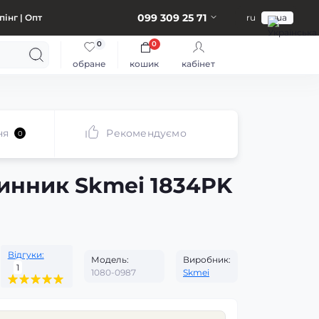
099 309 25 71
інг | Опт
ru
ua
0
0
обране
кошик
кабінет
ня
Рекомендуємо
0
инник Skmei 1834PK
Відгуки:
Модель:
Виробник:
1
1080-0987
Skmei