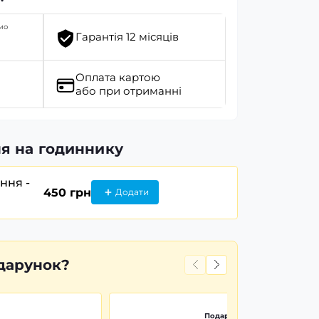
мо
Гарантія 12 місяців
Оплата картою
або при отриманні
я на годиннику
ання -
450 грн
Додати
дарунок?
Подарункова картонна коро