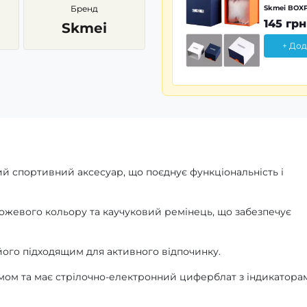
Бренд
Skmei BOXP
145 грн
Skmei
+ Дод
ий спортивний аксесуар, що поєднує функціональність і
ожевого кольору та каучуковий ремінець, що забезпечує
його підходящим для активного відпочинку.
ом та має стрілочно-електронний циферблат з індикатора