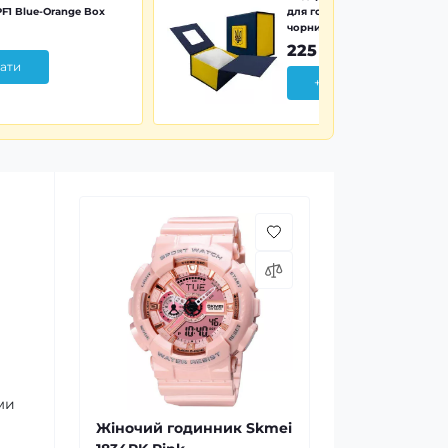
F1 Blue-Orange Box
для годинника синьо-жовта 
чорним тризубом
225 грн
ати
+ Додати
ми
Жіночий годинник Skmei