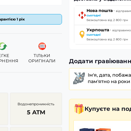
·
Нова пошта
відправи
сьогодні
рантією 1 рік
Безкоштовна від 2 800 грн
·
Укрпошта
відправимо
сьогодні
Безкоштовна від 2 800 грн
ЕГКЕ
ТІЛЬКИ
Додати гравіюванн
РНЕННЯ
ОРИГІНАЛИ
Ім'я, дата, побаж
пам'ятно на роки
Водонепроникність
Купуєте
на по
5 ATM