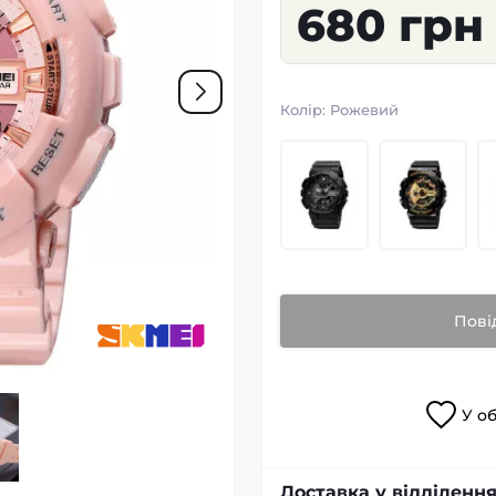
680 грн
Колір:
Рожевий
Пові
У
о
Доставка у відділення