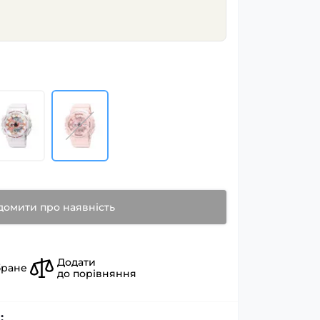
домити про наявність
Додати
бране
до порівняння
: