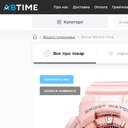
Про нас
Доставка
Оплата
Гравіюв
Категорії
Жіночі годинники
Skmei 1834PK Pink
Все про товар
Хара
ГАРАНТІЯ 12 МІС
СКОРО В НАЯВНОСТІ