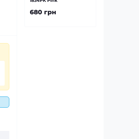
1834PK Pink
680 грн
.