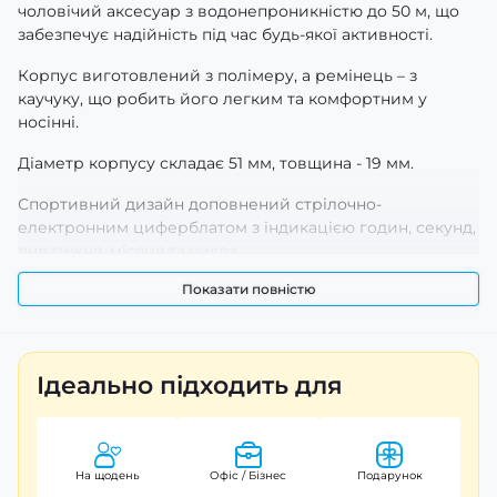
чоловічий аксесуар з водонепроникністю до 50 м, що
забезпечує надійність під час будь-якої активності.
Корпус виготовлений з полімеру, а ремінець – з
каучуку, що робить його легким та комфортним у
носінні.
Діаметр корпусу складає 51 мм, товщина - 19 мм.
Спортивний дизайн доповнений стрілочно-
електронним циферблатом з індикацією годин, секунд,
дня тижня, місяця та числа.
Показати повністю
Годинник має ряд корисних функцій, таких як
будильник, календар, світовий час, другий часовий
пояс та секундомір.
Світлодіодне підсвічування полегшує користування в
Ідеально підходить для
темряві.
Гарантія на годинник складає 12 місяців.
На щодень
Офіс / Бізнес
Подарунок
Придбати його можна в класичному кольорі чорного