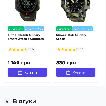
у наявності
гарантія 12 міс
у наявності
гарантія 12 міс
Skmei 1231AG Military
Skmei 1155B Military
Smart Watch + Compass
Green
b
8
23
1 140 грн
830 грн
Купити
Купити
Відгуки