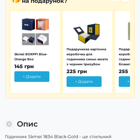
на подарунок?
Подарункова картонна
Подарунков
Skmei BOXPF1 Blue-
коробочка для
коробочка 
Orange Box
годинника синьо-жовта
годинника з
з чорним тризубом
блакитна тр
145 грн
225 грн
255 грн
+ Додати
+ Додати
+ Дод
Опис
Годинник Skmei 1834 Black-Gold - це стильний