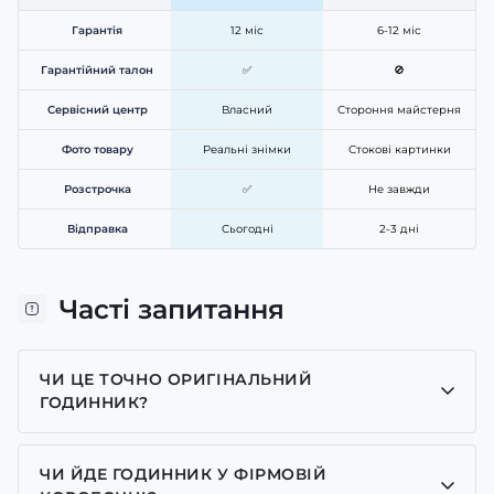
Гарантія
12 міс
6-12 міс
Гарантійний талон
✅
🚫
Сервісний центр
Власний
Стороння майстерня
Фото товару
Реальні знімки
Стокові картинки
Розстрочка
✅
Не завжди
Відправка
Сьогодні
2-3 дні
Часті запитання
ЧИ ЦЕ ТОЧНО ОРИГІНАЛЬНИЙ
ГОДИННИК?
Так, усі годинники у нас лише оригінальні, ми є
представником багатьох брендів.
ЧИ ЙДЕ ГОДИННИК У ФІРМОВІЙ