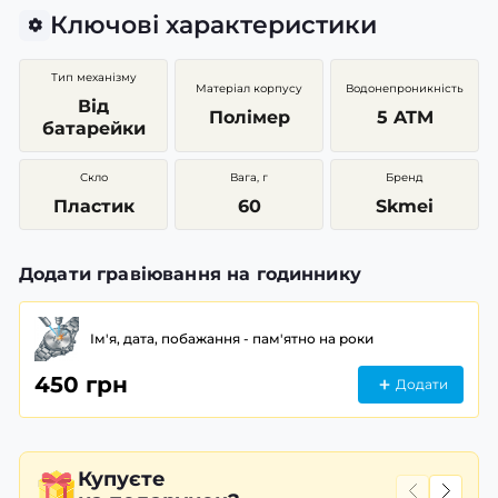
Ключові характеристики
Тип механізму
Матеріал корпусу
Водонепроникність
Від
Полімер
5 ATM
батарейки
Скло
Вага, г
Бренд
Пластик
60
Skmei
Додати гравіювання на годиннику
Ім'я, дата, побажання - пам'ятно на роки
450 грн
Додати
Купуєте