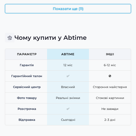
Показати ще (11)
Чому купити у Abtime
ПАРАМЕТР
ABTIME
ІНШІ
Гарантія
12 міс
6-12 міс
Гарантійний талон
✅
🚫
Сервісний центр
Власний
Стороння майстерня
Фото товару
Реальні знімки
Стокові картинки
Розстрочка
✅
Не завжди
Відправка
Сьогодні
2-3 дні