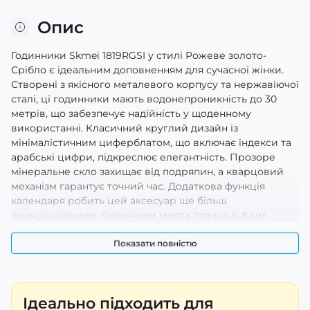
Опис
Годинники Skmei 1819RGSI у стилі Рожеве золото-
Срібло є ідеальним доповненням для сучасної жінки.
Створені з якісного металевого корпусу та нержавіючої
сталі, ці годинники мають водонепроникність до 30
метрів, що забезпечує надійність у щоденному
використанні. Класичний круглий дизайн із
мінімалістичним циферблатом, що включає індекси та
арабські цифри, підкреслює елегантність. Прозоре
мінеральне скло захищає від подряпин, а кварцовий
механізм гарантує точний час. Додаткова функція
календаря робить цей аксесуар ще більш
функціональним. Годинники мають товщину 8 мм,
діаметр корпусу - 29 мм, а довжина ремінця складає 20
см. Застібка класичного типу забезпечує зручність
Показати повністю
носіння. Цей стильний аксесуар представлений з
гарантією на 12 місяців і виготовлений у Китаї.
Ідеально підходить для