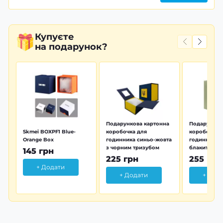
Купуєте
на подарунок?
Подарункова картонна
Подарунков
Skmei BOXPF1 Blue-
коробочка для
коробочка 
Orange Box
годинника синьо-жовта
годинника з
з чорним тризубом
блакитна тр
145 грн
225 грн
255 грн
+ Додати
+ Додати
+ Дод