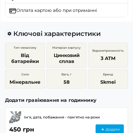
Оплата картою
або при отриманні
Ключові характеристики
Тип механізму
Матеріал корпусу
Водонепроникність
Від
Цинковий
3 ATM
батарейки
сплав
Скло
Вага, г
Бренд
Мінеральне
58
Skmei
Додати гравіювання на годиннику
Ім'я, дата, побажання - пам'ятно на роки
450 грн
Додати