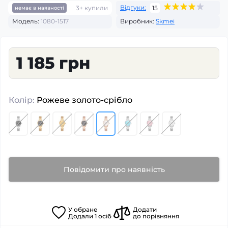
Відгуки:
3+ купили
15
немає в наявності
Модель:
1080-1517
Виробник:
Skmei
1 185 грн
Колір:
Рожеве золото-срібло
Повідомити про наявність
У
обране
Додати
Додали
1
осіб
до порівняння