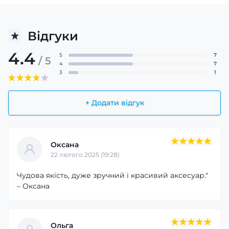
Відгуки
4.4
5
7
/ 5
4
7
3
1
+ Додати відгук
Оксана
22 лютого 2025 (19:28)
Чудова якість, дуже зручний і красивий аксесуар."
– Оксана
Ольга