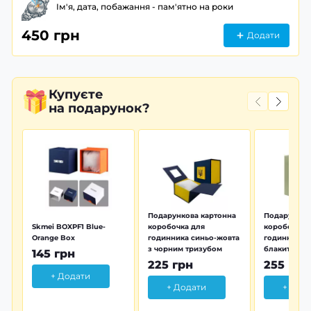
Ім'я, дата, побажання - пам'ятно на роки
450 грн
Додати
Купуєте
на подарунок?
Подарункова картонна
Подарунков
Skmei BOXPF1 Blue-
коробочка для
коробочка 
Orange Box
годинника синьо-жовта
годинника з
з чорним тризубом
блакитна тр
145 грн
225 грн
255 грн
+ Додати
+ Додати
+ Дод