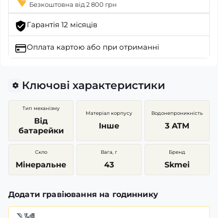
Безкоштовна від 2 800 грн
Гарантія 12 місяців
Оплата картою
або при отриманні
Ключові характеристики
Тип механізму
Матеріал корпусу
Водонепроникність
Від
Інше
3 ATM
батарейки
Скло
Вага, г
Бренд
Мінеральне
43
Skmei
Додати гравіювання на годиннику