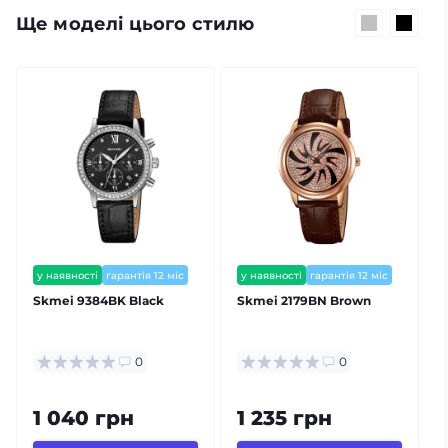
Ще моделі цього стилю
у наявності
гарантія 12 міс
у наявності
гарантія 12 міс
Skmei 9384BK Black
Skmei 2179BN Brown
0
0
1 040 грн
1 235 грн