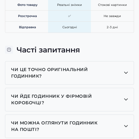
Фото товару
Реальні знімки
Стокові картинки
Розстрочка
✅
Не завжди
Відправка
Сьогодні
2-3 дні
Часті запитання
ЧИ ЦЕ ТОЧНО ОРИГІНАЛЬНИЙ
ГОДИННИК?
Так, усі годинники у нас лише оригінальні, ми є
представником багатьох брендів.
ЧИ ЙДЕ ГОДИННИК У ФІРМОВІЙ
КОРОБОЧЦІ?
Для годинників бренду Casio, Pagani Design,
GUARDO та GOODYEAR додаємо фірмові
ЧИ МОЖНА ОГЛЯНУТИ ГОДИННИК
коробочки із брендовим надписом. Для бренду
НА ПОШТІ?
AWARDER додаємо чорну із тризубом коробочку