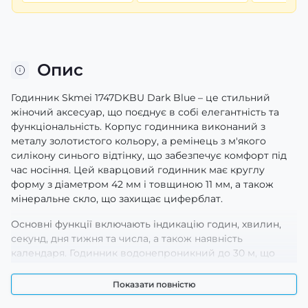
Опис
Годинник Skmei 1747DKBU Dark Blue – це стильний
жіночий аксесуар, що поєднує в собі елегантність та
функціональність. Корпус годинника виконаний з
металу золотистого кольору, а ремінець з м'якого
силікону синього відтінку, що забезпечує комфорт під
час носіння. Цей кварцовий годинник має круглу
форму з діаметром 42 мм і товщиною 11 мм, а також
мінеральне скло, що захищає циферблат.
Основні функції включають індикацію годин, хвилин,
секунд, дня тижня та числа, а також наявність
календаря. Годинник водонепроникний до 30 м, що
робить його практичним вибором для щоденного
використання. Серед стильових напрямків - casual та
Показати повністю
класичний. Годинник також має гарантію на 12 місяців,