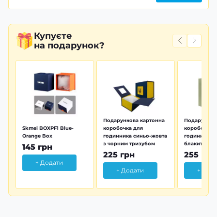
Купуєте
на подарунок?
Подарункова картонна
Подарунков
Skmei BOXPF1 Blue-
коробочка для
коробочка 
Orange Box
годинника синьо-жовта
годинника з
з чорним тризубом
блакитна тр
145 грн
225 грн
255 грн
+ Додати
+ Додати
+ Дод