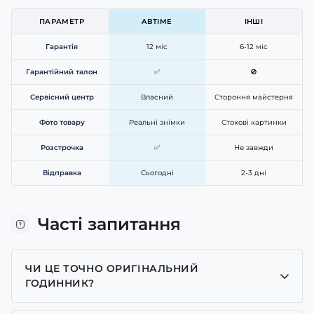
ПАРАМЕТР
ABTIME
ІНШІ
Гарантія
12 міс
6-12 міс
Гарантійний талон
✅
🚫
Сервісний центр
Власний
Стороння майстерня
Фото товару
Реальні знімки
Стокові картинки
Розстрочка
✅
Не завжди
Відправка
Сьогодні
2-3 дні
Часті запитання
ЧИ ЦЕ ТОЧНО ОРИГІНАЛЬНИЙ
ГОДИННИК?
Так, усі годинники у нас лише оригінальні, ми є