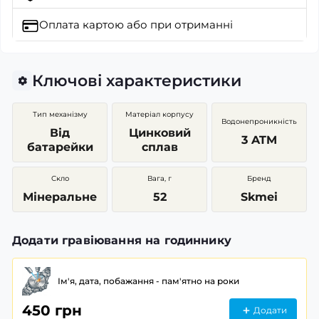
Оплата картою
або при отриманні
Ключові характеристики
Тип механізму
Матеріал корпусу
Водонепроникність
Від
Цинковий
3 ATM
батарейки
сплав
Скло
Вага, г
Бренд
Мінеральне
52
Skmei
Додати гравіювання на годиннику
Ім'я, дата, побажання - пам'ятно на роки
450 грн
Додати