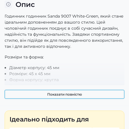
Опис
Годинник годинник Sanda 9007 White-Green, який стане
ідеальним доповненням до вашого стилю. Цей
чоловічий годинник поєднує в собі сучасний дизайн,
надійність та функціональність. Завдяки спортивному
стилю, він підійде як для повсякденного використання,
так і для активного відпочинку.
Розміри та форма:
Діаметр корпусу: 45 мм
Розміри: 45 х 45 мм
Форма корпусу: кругла
Вага: лише 60 грамів!
Матеріали:
Показати повністю
Корпус: виготовлений з полімеру, що робить його
легким і витривалим. А білий колір надає йому
елегантності.
Ідеально підходить для
Ремінець: каучуковий ремінець не тільки комфортний