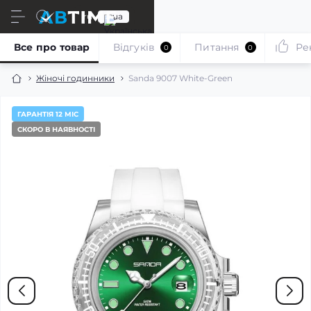
ru
ua
Все про товар
Відгуків
Питання
Ре
0
0
Жіночі годинники
Sanda 9007 White-Green
ГАРАНТІЯ 12 МІС
СКОРО В НАЯВНОСТІ