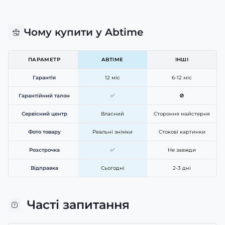
Чому купити у Abtime
ПАРАМЕТР
ABTIME
ІНШІ
Гарантія
12 міс
6-12 міс
Гарантійний талон
✅
🚫
Сервісний центр
Власний
Стороння майстерня
Фото товару
Реальні знімки
Стокові картинки
Розстрочка
✅
Не завжди
Відправка
Сьогодні
2-3 дні
Часті запитання