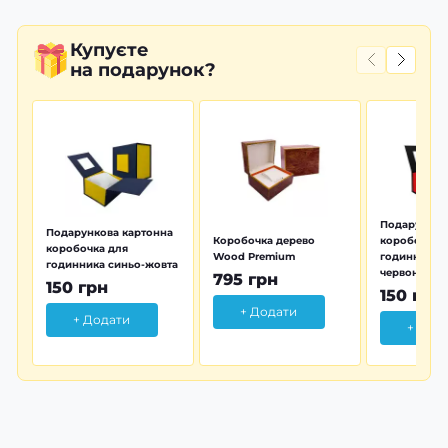
Купуєте
на подарунок?
Подарунков
Подарункова картонна
Коробочка дерево
коробочка 
коробочка для
Wood Premium
годинника 
годинника синьо-жовта
червона
795 грн
150 грн
150 грн
+ Додати
+ Додати
+ Дод