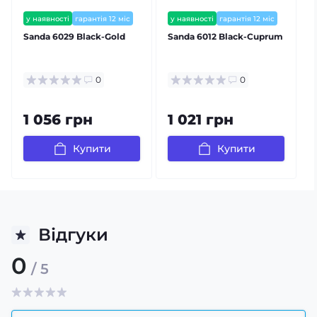
у наявності
гарантія 12 міс
у наявності
гарантія 12 міс
Sanda 6029 Black-Gold
Sanda 6012 Black-Cuprum
S
0
0
1 056 грн
1 021 грн
Купити
Купити
Відгуки
0
/ 5