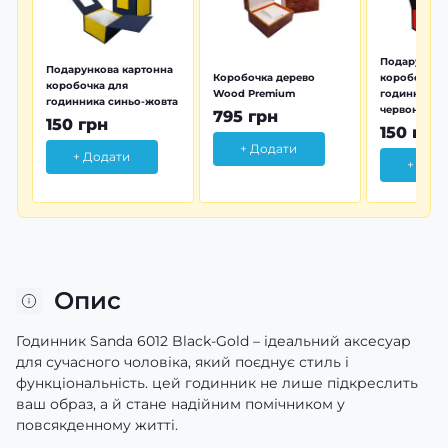
Подарунков
Подарункова картонна
Коробочка дерево
коробочка 
коробочка для
Wood Premium
годинника 
годинника синьо-жовта
червона
795 грн
150 грн
150 грн
+ Додати
+ Додати
+ Дод
Опис
Годинник Sanda 6012 Black-Gold – ідеальний аксесуар
для сучасного чоловіка, який поєднує стиль і
функціональність. цей годинник не лише підкреслить
ваш образ, а й стане надійним помічником у
повсякденному житті.