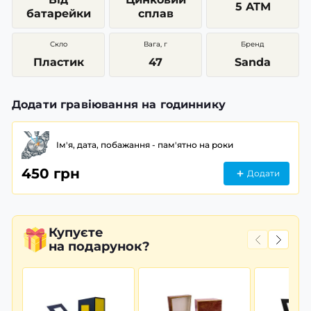
5 ATM
батарейки
сплав
Скло
Вага, г
Бренд
Пластик
47
Sanda
Додати гравіювання на годиннику
Ім'я, дата, побажання - пам'ятно на роки
450 грн
Додати
Купуєте
на подарунок?