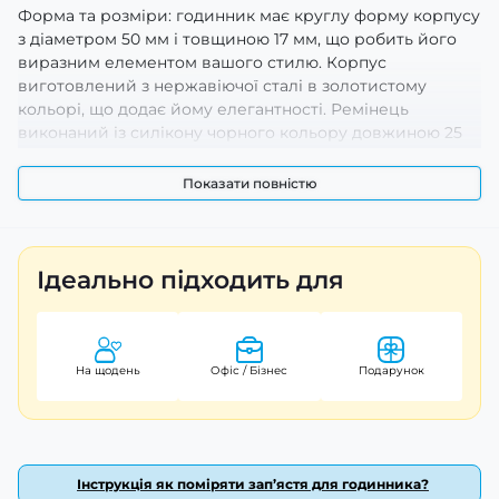
Форма та розміри: годинник має круглу форму корпусу
з діаметром 50 мм і товщиною 17 мм, що робить його
виразним елементом вашого стилю. Корпус
виготовлений з нержавіючої сталі в золотистому
кольорі, що додає йому елегантності. Ремінець
виконаний із силікону чорного кольору довжиною 25
см і шириною 26 мм, забезпечуючи комфорт при
щоденному носінні завдяки класичній застібці.
Показати повністю
Функції та особливості: Sanda 6012 оснащений
кварцовим та електронним механізмом із
комбінованим циферблатом. Ви отримаєте доступ до
Ідеально підходить для
безлічі корисних функцій:
години
хвилини
На щодень
Офіс / Бізнес
Подарунок
секунди
день тижня
місяць
дата
Додатково передбачені будильник і секундомір для
Інструкція як поміряти зап’ястя для годинника?
більшої зручності в управлінні часом. Підсвічування