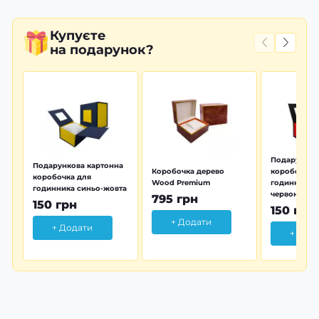
Купуєте
на подарунок?
Подарунков
Подарункова картонна
Коробочка дерево
коробочка 
коробочка для
Wood Premium
годинника 
годинника синьо-жовта
червона
795 грн
150 грн
150 грн
+ Додати
+ Додати
+ Дод