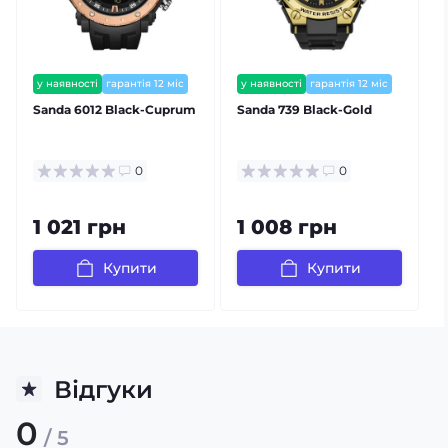
у наявності
гарантія 12 міс
у наявності
гарантія 12 міс
Sanda 6012 Black-Cuprum
Sanda 739 Black-Gold
S
0
0
1 021 грн
1 008 грн
Купити
Купити
Відгуки
0
/ 5