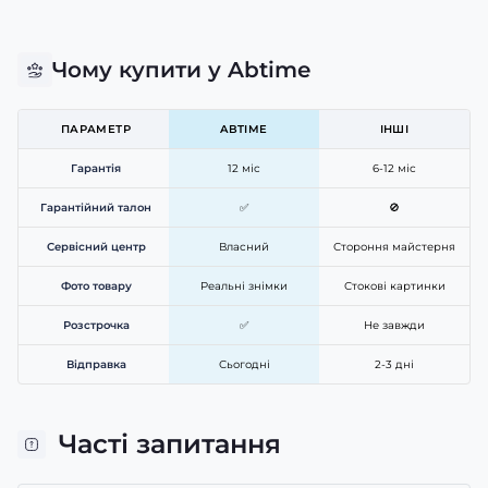
Чому купити у Abtime
ПАРАМЕТР
ABTIME
ІНШІ
Гарантія
12 міс
6-12 міс
Гарантійний талон
✅
🚫
Сервісний центр
Власний
Стороння майстерня
Фото товару
Реальні знімки
Стокові картинки
Розстрочка
✅
Не завжди
Відправка
Сьогодні
2-3 дні
Часті запитання