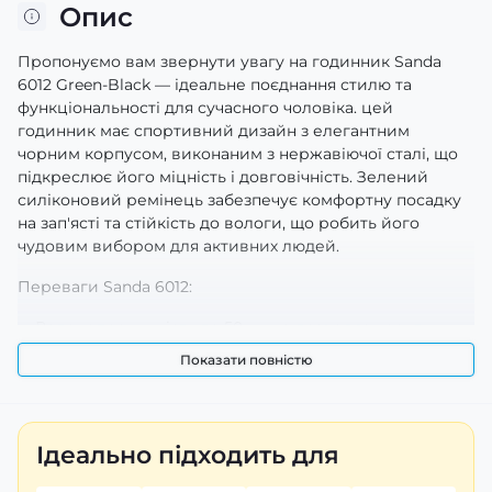
Опис
Пропонуємо вам звернути увагу на годинник Sanda
6012 Green-Black — ідеальне поєднання стилю та
функціональності для сучасного чоловіка. цей
годинник має спортивний дизайн з елегантним
чорним корпусом, виконаним з нержавіючої сталі, що
підкреслює його міцність і довговічність. Зелений
силіконовий ремінець забезпечує комфортну посадку
на зап'ясті та стійкість до вологи, що робить його
чудовим вибором для активних людей.
Переваги Sanda 6012:
Водонепроникність до 50 м, що дозволяє носити
годинник під час плавання або занять спортом.
Показати повністю
Комбінований циферблат із чіткою індикацією часу,
дати, дня тижня та місяця.
Різноманітні функції: будильник, секундомір та
таймер – все це робить цей годинник незамінним
Ідеально підходить для
помічником у повсякденному житті.
Якісне Hardlex скло забезпечує захист від подряпин і