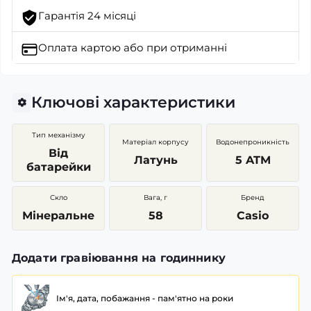
Гарантія 24 місяці
Оплата картою
або при отриманні
Ключові характеристики
Тип механізму
Матеріал корпусу
Водонепроникність
Від
Латунь
5 ATM
батарейки
Скло
Вага, г
Бренд
Мінеральне
58
Casio
Додати гравіювання на годиннику
Ім'я, дата, побажання - пам'ятно на роки