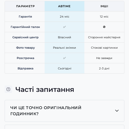
ПАРАМЕТР
ABTIME
ІНШІ
Гарантія
24 міс
12 міс
Гарантійний талон
✅
🚫
Сервісний центр
Власний
Стороння майстерня
Фото товару
Реальні знімки
Стокові картинки
Розстрочка
✅
Не завжди
Відправка
Сьогодні
2-3 дні
Часті запитання
ЧИ ЦЕ ТОЧНО ОРИГІНАЛЬНИЙ
ГОДИННИК?
Так, усі годинники у нас лише оригінальні, ми є