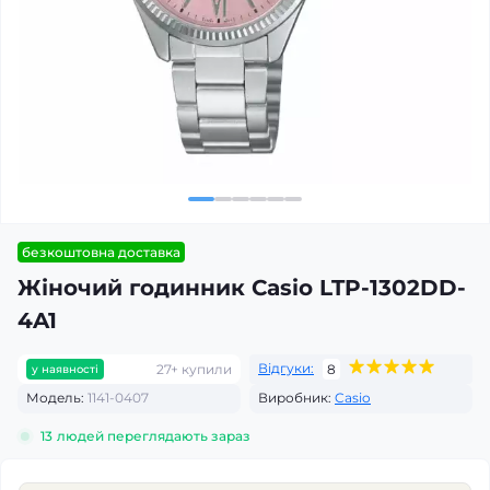
безкоштовна доставка
Жіночий годинник Casio LTP-1302DD-
4A1
Відгуки:
27+ купили
8
у наявності
Модель:
1141-0407
Виробник:
Casio
13
людей переглядають зараз