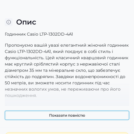
Опис
Годинник Casio LTP-1302DD-4A1
Пропонуємо вашій увазі елегантний жіночий годинник
Casio LTP-1302DD-4A1, який поєднує в собі стиль і
функціональність. Цей класичний кварцовий годинник
має круглий сріблястий корпус з нержавіючої сталі
діаметром 35 мм та мінеральне скло, що забезпечує
стійкість до подряпин. Завдяки водонепроникності до
50 метрів, ви зможете носити годинник під час
незначних вологих умов, не переживаючи про його
пошкодження.
Ремінець годинника, також виготовлений зі сталі, має
довжину 24 мм та забезпечує надійне і зручне
Показати повністю
кріплення на зап'ясті. Браслетна система кріплення
додає елегантності, а римські цифри на циферблаті
надають вишуканого вигляду. Люмінесцентна підсвітка