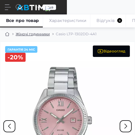
ru
ua
Все про товар
Характеристики
Відгуків
П
8
Жіночі годинники
Casio LTP-1302DD-4A1
ГАРАНТІЯ 24 МІС
Відеоогляд
-20%