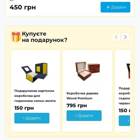
450 грн
Додати
Купуєте
на подарунок?
Подарунков
Подарункова картонна
Коробочка дерево
коробочка 
коробочка для
Wood Premium
годинника 
годинника синьо-жовта
червона
795 грн
150 грн
150 грн
+ Додати
+ Додати
+ Дод