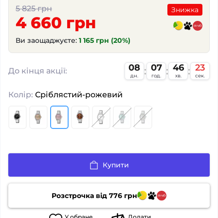
5 825 грн
Знижка
4 660 грн
Ви заощаджуєте:
1 165 грн (20%)
08
07
46
22
До кінця акції:
дн.
год.
хв.
сек.
Колір:
Сріблястий-рожевий
Купити
Розстрочка від
776
грн
У
обране
Додати