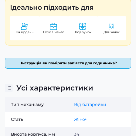
дозволяє легко зчитувати час у темряві.
Ідеально підходить для
Годинник важить лише 58 г, що робить його легким і
комфортним для щоденного носіння. Це ідеальний
вибір для сучасної жінки, яка цінує якість і стиль.
На щодень
Офіс / Бізнес
Подарунок
Для жінок
Гарантія на годинник складає 24 місяці, а країна
виробника - Японія, що підтверджує високий стандарт
продукції бренду Casio.
З Casio LTP-1302DD-4A1 ви завжди будете вчасно та
Інструкція як поміряти зап’ястя для годинника?
стильно!
Усі характеристики
Тип механізму
Від батарейки
Стать
Жіночі
Висота корпуса, мм
34