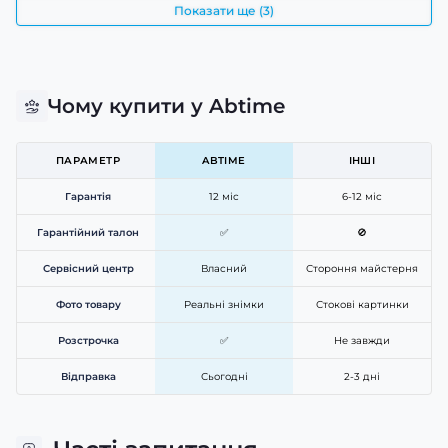
Показати ще (3)
Чому купити у Abtime
ПАРАМЕТР
ABTIME
ІНШІ
Гарантія
12 міс
6-12 міс
Гарантійний талон
✅
🚫
Сервісний центр
Власний
Стороння майстерня
Фото товару
Реальні знімки
Стокові картинки
Розстрочка
✅
Не завжди
Відправка
Сьогодні
2-3 дні