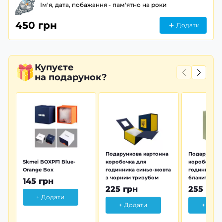
Ім'я, дата, побажання - пам'ятно на роки
450 грн
Додати
Купуєте
на подарунок?
Подарункова картонна
Подарунков
Skmei BOXPF1 Blue-
коробочка для
коробочка 
Orange Box
годинника синьо-жовта
годинника з
з чорним тризубом
блакитна тр
145 грн
225 грн
255 грн
+ Додати
+ Додати
+ Дод