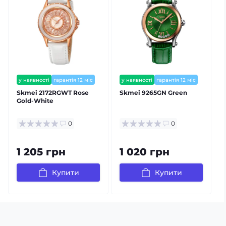
у наявності
гарантія 12 міс
у наявності
гарантія 12 міс
Skmei 2172RGWT Rose
Skmei 9265GN Green
S
Gold-White
0
0
1 205 грн
1 020 грн
Купити
Купити