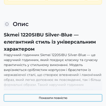
Опис
Skmei 1220SIBU Silver-Blue —
елегантний стиль із універсальним
характером
Наручний годинник Skmei 1220SIBU Silver-Blue — це
наручний годинник, який поєднує класику та сучасну
практичність у стильному виконанні. Модель
вирізняється сріблястим корпусом і браслетом із
нержавіючої сталі, що створює впевнений і лаконічний
образ, який легко доповнює як повсякденні, так і більш
формальні образи. Такий наручний годинник
оснащений кварцовим механізмом, що забезпечує
стабільний хід і зручність у користуванні, а стрілочно-
Показати повністю
електронна індикація дозволяє без зусиль зчитувати
години, хвилини та додаткові дані.